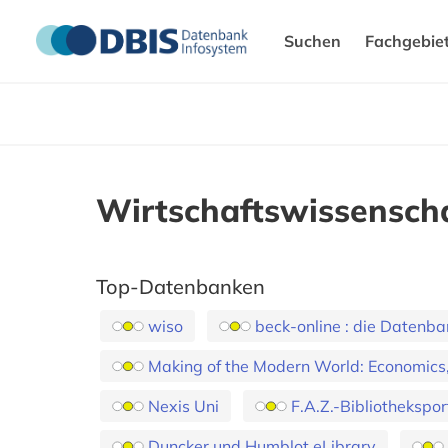
Suchen
Fachgebie
Wirtschaftswissensch
Top-Datenbanken
wiso
beck-online : die Datenba
Making of the Modern World: Economics, 
Nexis Uni
F.A.Z.-Bibliothekspor
Duncker und Humblot eLibrary