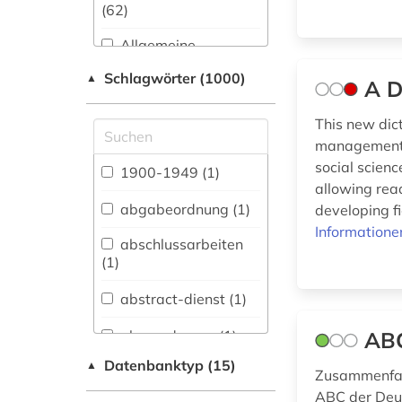
(62)
Allgemeine
Naturwissenschaft (55)
Schlagwörter (1000)
▲
A D
Allgemeine und
fachübergreifende
This new dic
Datenbanken (297)
management. 
social scien
Allgemeine und
1900-1949 (1)
vergleichende Sprach-
allowing read
und
abgabeordnung (1)
developing fi
Literaturwissenschaft.
Informatione
Indogermanistik.
abschlussarbeiten
Außereuropäische
(1)
Sprachen und
Literaturen (56)
abstract-dienst (1)
Anglistik.
abwanderung (1)
ABC
Amerikanistik (50)
Datenbanktyp (15)
▲
acquisitions (1)
Zusammenfas
Archäologie (24)
ABC der Deut