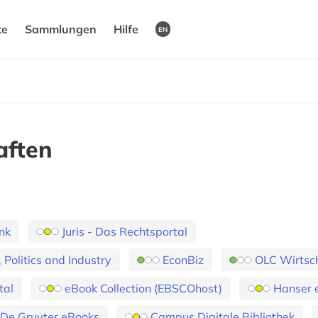
te
Sammlungen
Hilfe
EN
aften
nk
Juris - Das Rechtsportal
Politics and Industry
EconBiz
OLC Wirtsch
tal
eBook Collection (EBSCOhost)
Hanser 
De Gruyter eBooks
Campus Digitale Bibliothek