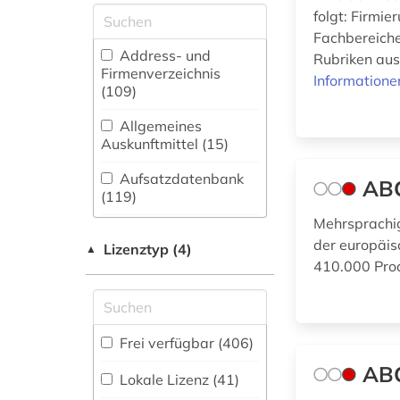
adressbuch (20)
folgt: Firmi
Architektur,
Bauingenieur- und
Fachbereiche
adresse (2)
Vermessungswesen
Address- und
Rubriken aus
(56)
Firmenverzeichnis
adressen (1)
Informatione
(109
)
Baden-
adressverzeichnis
Württemberg (2)
Allgemeines
(27)
Auskunftmittel (15
)
Biologie,
adreßbuch (2)
Biotechnologie (61)
Aufsatzdatenbank
AB
(119
)
afrika (11)
Buch- und
Mehrsprachige
Bibliothekswesen,
Bestandsverzeichnis
agrar- (1)
der europäis
Informationswissenschaft
(11
Lizenztyp (4)
)
▲
(25)
410.000 Pro
agrarforschung (1)
Biographische
Chemie und
Datenbank (12
)
agrarmarkt (2)
Pharmazie (48)
Disziplinäre
Frei verfügbar (406)
Elektrotechnik,
agrarprodukt (2)
Forschungsdatenrepositorien
Elektronik,
AB
(9
)
Lokale Lizenz (41)
Nachrichtentechnik (50)
agrarrecht (1)