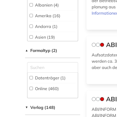
amtsdrucksache (1)
der Betriebs
Medien- und
Albanien (4)
planung aus 
Kommunikationswissenschaften,
analyse (2)
Informatione
Kommunikationsdesign (85)
Amerika (16)
analysen (1)
Medizin (93)
Andorra (1)
andorra (1)
Militärwissenschaft
Asien (19)
(2)
angewandte
ABI
Australien, Ozeanien
statistik (1)
Musikwissenschaft
Formaltyp (2)
▲
(12)
Aufsatzdate
(24)
angewandte
werden ca. 3
Baden-
technologien (1)
Natur- und
aber auch de
Wuerttemberg (2)
Umweltschutz (27)
anglistik (1)
Datenträger (1
)
Baltikum (3)
Pädagogik (97)
anlage (1)
Online (460
)
Bayern (6)
Philosophie (57)
anlagenbau (1)
ABI
Belarus (3)
Physik (39)
anleger (1)
Verlag (148)
▼
ABI/INFORM 
Belgien (7)
Politologie (286)
ABI/INFORM 
anthropologie (2)