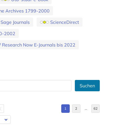
ine Archives 1799-2000
Sage Journals
ScienceDirect
60-2002
 / Research Now E-Journals bis 2022
Suchen
t
1
2
…
62