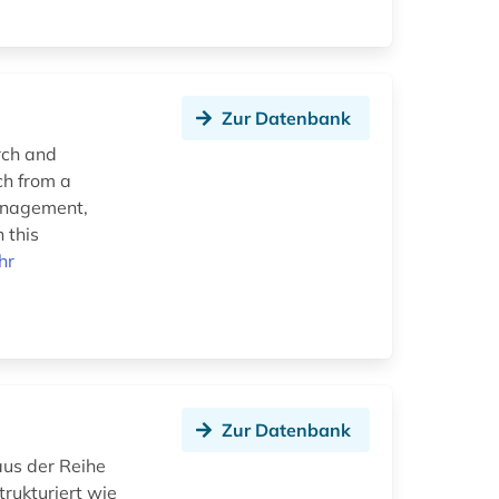
Zur Datenbank
rch and
ch from a
management,
 this
hr
Zur Datenbank
us der Reihe
rukturiert wie