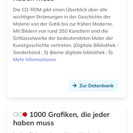
Die CD-ROM gibt einen Überblick über alle
bestandsaufbau (1)
wichtigen Strömungen in der Geschichte der
beutekunst (2)
Malerei von der Gotik bis zur frühen Moderne.
Mit Bildern von rund 350 Künstlern sind die
bibel (2)
Schlüsselwerke der bedeutendsten Maler der
Kunstgeschichte vertreten. (Digitale Bibliothek :
bibliografie (31)
Sonderband ; 5) (kleine digitale bibliothek ; 5)
Mehr Informationen
bibliographie (9)
bibliometrie (1)
biblioteca apostolica vaticana (1)
Zur Datenbank
bibliothek (5)
bibliothek der hansestadt lübeck (1)
1000 Grafiken, die jeder
bibliotheksbestand (1)
haben muss
biblische motive (1)