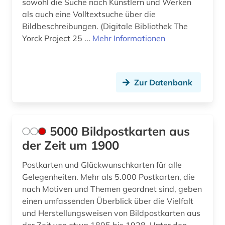
sowohl die Suche nach Künstlern und Werken
als auch eine Volltextsuche über die
darwin, charles | naturwissenschaftler;
Bildbeschreibungen. (Digitale Bibliothek The
biologe; geologe (1)
Yorck Project 25 ...
Mehr Informationen
das gewicht der welt (1)
das große tucher-geschlechterbuch (1)
Zur Datenbank
ddr&gt (1)
deckenmalerei (2)
5000 Bildpostkarten aus
dehio, georg | kunsthistoriker; hochschullehrer;
historiker; maler; zeichner (1)
der Zeit um 1900
dehio-handbuch (1)
Postkarten und Glückwunschkarten für alle
Gelegenheiten. Mehr als 5.000 Postkarten, die
dekorative kunst (1)
nach Motiven und Themen geordnet sind, geben
einen umfassenden Überblick über die Vielfalt
denkmal (4)
und Herstellungsweisen von Bildpostkarten aus
denkmalpflege (4)