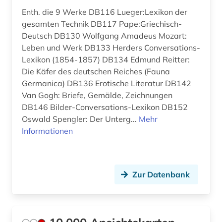
Slowakei (1)
Enth. die 9 Werke DB116 Lueger:Lexikon der
autograf (1)
gesamten Technik DB117 Pape:Griechisch-
Slowenien (1)
autor (1)
Deutsch DB130 Wolfgang Amadeus Mozart:
Spanien (3)
Leben und Werk DB133 Herders Conversations-
avantgarde (6)
Lexikon (1854-1857) DB134 Edmund Reitter:
Suedamerika (3)
Die Käfer des deutschen Reiches (Fauna
baden-württemberg (1)
Germanica) DB136 Erotische Literatur DB142
Suedasien (1)
balthasar wilhelm (1)
Van Gogh: Briefe, Gemälde, Zeichnungen
DB146 Bilder-Conversations-Lexikon DB152
Suedostasien (1)
barock (5)
Oswald Spengler: Der Unterg...
Mehr
Suedosteuropa (1)
Informationen
bauakademie (1)
Thueringen (4)
baudenkmal (2)
Tschechische Republik (1)
Zur Datenbank
bauen (1)
Tuerkei (2)
bauernhof (1)
USA (15)
bauernkrieg &lt (1)