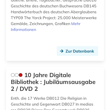
Goethe: Briefe, Tagebücher, Gespräche DB026
Mecklenburg-Vorpommern (2)
archivalien (1)
Geschichte des deutschen Buchwesens DB145
Mittelamerika (3)
Handwörterbuch des deutschen Aberglaubens
archivbestand (1)
TYP09 The Yorck Project: 25.000 Meisterwerke
Montenegro (1)
Gemälde, Zeichnungen, Grafiken
Mehr
archäologie (21)
Informationen
Niederlande (13)
archäologische stätte (2)
Niedersachsen (2)
archäologisches denkmal (1)
Zur Datenbank
Nordamerika (2)
artificial life (1)
Norwegen (1)
aschach (1)
Oesterreich (28)
10 Jahre Digitale
aschaffenburg (1)
Bibliothek : Jubiläumsausgabe
Ostasien (2)
asiatische studien (1)
2 / DVD 2
Osteuropa (5)
asien (3)
Enth. die 17 Werke DB012 Die Religion in
Ostmitteleuropa (2)
Geschichte und Gegenwart DB027 In medias
audiovisuelle medien (1)