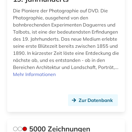
dunhuang (1)
Die Pioniere der Photographie auf DVD. Die
dunhuang-handschriften (2)
Photographie, ausgehend von den
bahnbrechenden Experimenten Daguerres und
dänemark (4)
Talbots, ist eine der bedeutendsten Erfindungen
dürer (3)
des 19. Jahrhunderts. Das neue Medium erlebte
seine erste Blütezeit bereits zwischen 1855 und
düsseldorf (1)
1890. In kürzester Zeit löste eine Entdeckung die
nächste ab, und es entstanden - ob in den
e-book (1)
Bereichen Architektur und Landschaft, Porträt,...
e-learning (1)
Mehr Informationen
eames (2)
eberhard (1)
Zur Datenbank
edelfelt, albert | maler (1)
edition (1)
5000 Zeichnungen