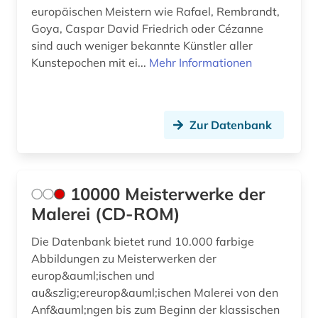
brandenburg (3)
europäischen Meistern wie Rafael, Rembrandt,
Goya, Caspar David Friedrich oder Cézanne
braunschweig (2)
sind auch weniger bekannte Künstler aller
brecht, bertolt | schriftsteller;
Kunstepochen mit ei...
Mehr Informationen
theaterintendant; theaterregisseur; dramatiker;
schauspieler; lyriker; regisseur; drehbuchautor;
musiker; librettist (1)
Zur Datenbank
brief (3)
briefsammlung (2)
10000 Meisterwerke der
britische geschichte (1)
Malerei (CD-ROM)
brunelleschi (1)
Die Datenbank bietet rund 10.000 farbige
brüssel (1)
Abbildungen zu Meisterwerken der
europ&auml;ischen und
buch (1)
au&szlig;ereurop&auml;ischen Malerei von den
buchauktion (1)
Anf&auml;ngen bis zum Beginn der klassischen