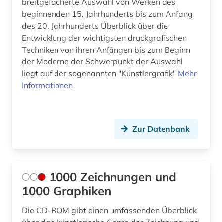
breitgefächerte Auswahl von Werken des
beginnenden 15. Jahrhunderts bis zum Anfang
biblische stoffe (1)
des 20. Jahrhunderts Überblick über die
Entwicklung der wichtigsten druckgrafischen
biblische studien (1)
Techniken von ihren Anfängen bis zum Beginn
bild (8)
der Moderne der Schwerpunkt der Auswahl
liegt auf der sogenannten "Künstlergrafik"
Mehr
bild motiv (1)
Informationen
bildarchiv (7)
bildband (2)
Zur Datenbank
bildbeschreibung (1)
bilddatenbank (23)
1000 Zeichnungen und
bildende kunst (9)
1000 Graphiken
bilder (3)
Die CD-ROM gibt einen umfassenden Überblick