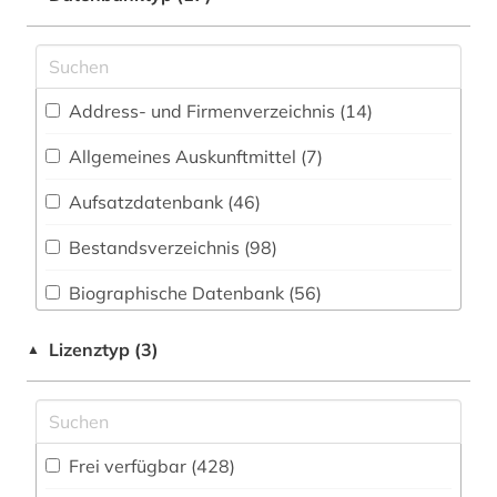
Elektrotechnik, Elektronik, Nachrichtentechnik
2003> (1)
(6)
aarhus (1)
Energietechnik (8)
Address- und Firmenverzeichnis (14
)
abbildung (2)
Ethnologie (81)
Allgemeines Auskunftmittel (7
)
aberglaube (1)
Externer Zugriff (17)
Aufsatzdatenbank (46
)
adressbuch (4)
Geographie (45)
Bestandsverzeichnis (98
)
adresse (1)
Geowissenschaften (13)
Biographische Datenbank (56
)
adressen (1)
Germanistik. Niederlandistik. Skandinavistik
(59)
Buchhandelsverzeichnis (1
)
adreßbuch (2)
Lizenztyp (3)
▲
Geschichte (237)
Disziplinäre Forschungsdatenrepositorien (1
)
afrika (2)
Geschichte der Pädagogik und des
Disziplinäre Repositorien (1
)
afrikanistik (1)
Bildungswesens (2)
Frei verfügbar (428)
Fachbibliographie (108
)
akademie (1)
Handschriftenkunde, Kodikologie (5)