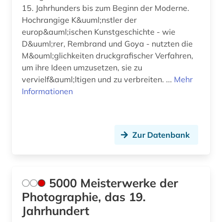
15. Jahrhunders bis zum Beginn der Moderne.
dissertation (3)
Hochrangige K&uuml;nstler der
europ&auml;ischen Kunstgeschichte - wie
documenta (1)
D&uuml;rer, Rembrand und Goya - nutzten die
M&ouml;glichkeiten druckgrafischer Verfahren,
documenta (kassel) (1)
um ihre Ideen umzusetzen, sie zu
vervielf&auml;ltigen und zu verbreiten. ...
Mehr
documenta archiv (1)
Informationen
doetichum (1)
dokument (2)
Zur Datenbank
dokumentation (2)
dokumentenserver (1)
5000 Meisterwerke der
dom (1)
Photographie, das 19.
dom florenz (1)
Jahrhundert