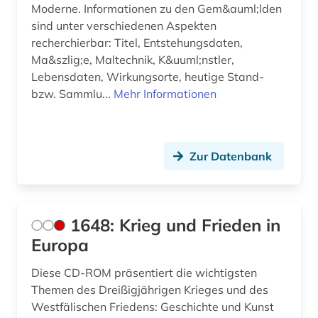
Moderne. Informationen zu den Gem&auml;lden
buchdruck (2)
sind unter verschiedenen Aspekten
recherchierbar: Titel, Entstehungsdaten,
buchdrucker (1)
Ma&szlig;e, Maltechnik, K&uuml;nstler,
Lebensdaten, Wirkungsorte, heutige Stand-
bucheinband (1)
bzw. Sammlu...
Mehr Informationen
buchhandel (2)
buchkunst (6)
Zur Datenbank
buchmalerei (1)
buchrolle (1)
1648: Krieg und Frieden in
buchwissenschaft (1)
Europa
buddhismus (1)
Diese CD-ROM präsentiert die wichtigsten
burg (1)
Themen des Dreißigjährigen Krieges und des
Westfälischen Friedens: Geschichte und Kunst
busch (1)