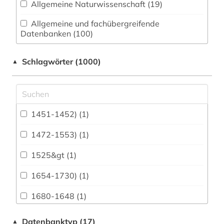
Allgemeine Naturwissenschaft (19)
Allgemeine und fachübergreifende
Datenbanken (100)
Allgemeine und vergleichende Sprach- und
Schlagwörter (1000)
▲
Literaturwissenschaft. Indogermanistik.
Außereuropäische Sprachen und Literaturen (76)
Anglistik. Amerikanistik (50)
Archäologie (100)
1451-1452) (1)
Architektur, Bauingenieur- und
1472-1553) (1)
Vermessungswesen (131)
1525&gt (1)
Biologie, Biotechnologie (19)
1654-1730) (1)
Buch- und Bibliothekswesen,
Informationswissenschaft (67)
1680-1648 (1)
Chemie und Pharmazie (12)
20. jahrhundert (1)
Datenbanktyp (17)
▲