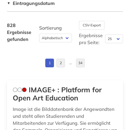
Eintragungsdatum
▼
anthropologie (3)
Deutschland (95)
antifaschismus (1)
Deutschland (DDR) (9)
828
CSV-Export
Sortierung
antiheld (1)
Ergebnisse
Estland (1)
Ergebnisse
gefunden
antike (12)
pro Seite:
Europa (20)
antike religionen (1)
Finnland (1)
1
2
…
34
antikensammlung (1)
Frankreich (22)
antiquität (1)
Griechenland (Altertum) (5)
antiquitätenhändler (1)
IMAGE+ : Platform for
Großbritannien (18)
Open Art Education
antisemitismus (motiv) (1)
Hamburg (1)
Image ist die Bilddatenbank der Angewandten
antonio (1)
und steht allen Studierenden und
Hessen (1)
Mitarbeitenden zur Verfügung. Sie ermöglicht
aquarell (2)