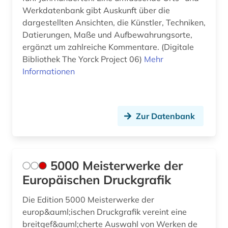
Werkdatenbank gibt Auskunft über die
die linkshändige frau (1)
dargestellten Ansichten, die Künstler, Techniken,
Datierungen, Maße und Aufbewahrungsorte,
digital humanities (1)
ergänzt um zahlreiche Kommentare. (Digitale
Bibliothek The Yorck Project 06)
Mehr
digitale bibliothek (1)
Informationen
digitale edition (1)
digitale editorik (1)
Zur Datenbank
digitalisat (2)
digitalisate (1)
5000 Meisterwerke der
digitalisierte literatur (1)
Europäischen Druckgrafik
digitalisierung (7)
Die Edition 5000 Meisterwerke der
diplomarbeit (1)
europ&auml;ischen Druckgrafik vereint eine
breitgef&auml;cherte Auswahl von Werken de
dissens (1)