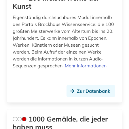
Kunst
bekleidung (1)
Eigenständig durchsuchbares Modul innerhalb
belgien (4)
des Portals Brockhaus Wissensservice: die 100
größten Meisterwerke vom Altertum bis ins 20.
belgische fotografie (1)
Jahrhundert. Es kann innerhalb von Epochen,
Werken, Künstlern oder Museen gesucht
belgische kultur (1)
werden. Beim Aufruf der einzelnen Werke
belgische kunst (1)
werden die Informationen in kurzen Audio-
Sequenzen gesprochen.
Mehr Informationen
berichterstattung (1)
berlin (14)
Zur Datenbank
berlin-kreuzberg (1)
berliner klassik (1)
berliner nationaltheater (1)
1000 Gemälde, die jeder
haben muss
beschreibung (1)