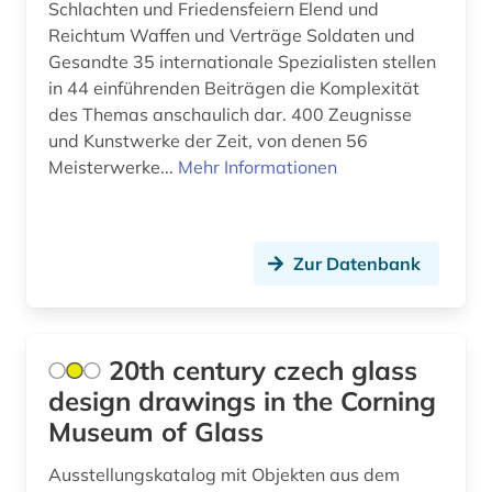
Schlachten und Friedensfeiern Elend und
böhmische länder (1)
Reichtum Waffen und Verträge Soldaten und
Gesandte 35 internationale Spezialisten stellen
bühnenbild (1)
in 44 einführenden Beiträgen die Komplexität
des Themas anschaulich dar. 400 Zeugnisse
bühnentechnik (1)
und Kunstwerke der Zeit, von denen 56
Meisterwerke...
Mehr Informationen
bündnerromanisch (1)
capello (1)
carl de (1)
Zur Datenbank
casa de las américas (1)
caspar david (3)
20th century czech glass
cgm 19 (1)
design drawings in the Corning
Museum of Glass
charles (1)
Ausstellungskatalog mit Objekten aus dem
charles (1809-1882) (1)