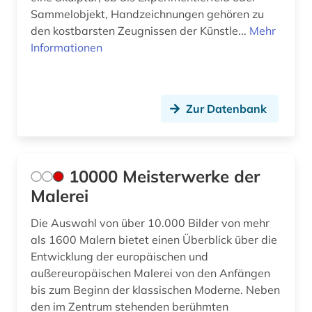
bildungsforschung (1)
Sammelobjekt, Handzeichnungen gehören zu
den kostbarsten Zeugnissen der Künstle...
Mehr
biograf (1)
Informationen
biografie (10)
biographie (23)
Zur Datenbank
blauer reiter (2)
blogportal (1)
10000 Meisterwerke der
book e (1)
Malerei
bosch (1)
Die Auswahl von über 10.000 Bilder von mehr
bosnien-herzegowina (1)
als 1600 Malern bietet einen Überblick über die
Entwicklung der europäischen und
bosslet (1)
außereuropäischen Malerei von den Anfängen
botticelli, sandro (1)
bis zum Beginn der klassischen Moderne. Neben
den im Zentrum stehenden berühmten