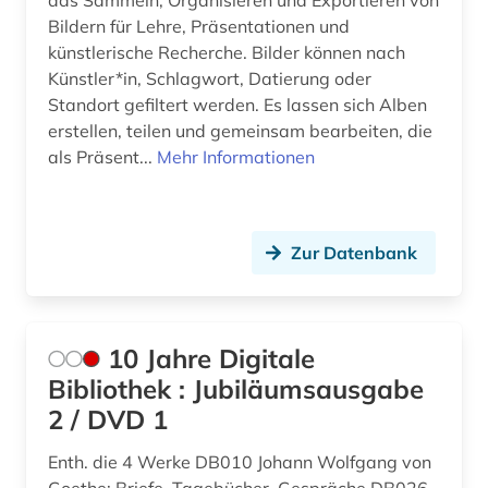
das Sammeln, Organisieren und Exportieren von
Irland (2)
arabische staaten (2)
Bildern für Lehre, Präsentationen und
Israel (2)
künstlerische Recherche. Bilder können nach
arabistik (1)
Künstler*in, Schlagwort, Datierung oder
Italien (19)
Standort gefiltert werden. Es lassen sich Alben
arbeiten auf papier (2)
erstellen, teilen und gemeinsam bearbeiten, die
Japan (2)
architekt (2)
als Präsent...
Mehr Informationen
Jugoslawien (2)
architektin (1)
Kanada (1)
architektur (73)
Zur Datenbank
Korea (1)
architekturgeschichte (4)
Kroatien (1)
architekturzeichnung (2)
10 Jahre Digitale
Lettland (1)
architekturzeitschrift (1)
Bibliothek : Jubiläumsausgabe
Liechtenstein (2)
2 / DVD 1
archiv (3)
Litauen (2)
Enth. die 4 Werke DB010 Johann Wolfgang von
archiv für kindertexte eva maria kohl (1)