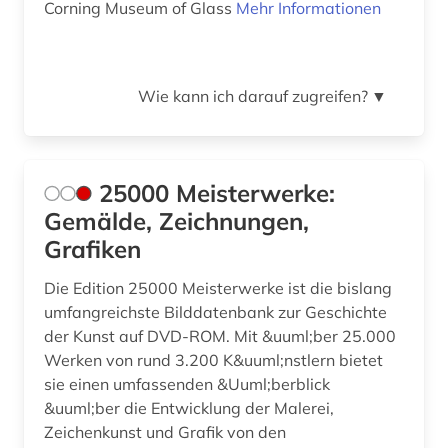
Corning Museum of Glass
Mehr Informationen
chemie (5)
china (3)
Wie kann ich darauf zugreifen?
▼
choreographie (1)
chorgestühl (1)
25000 Meisterwerke:
christentum (2)
Gemälde, Zeichnungen,
christliche ikonographie (1)
Grafiken
christliche kunst (5)
Die Edition 25000 Meisterwerke ist die bislang
umfangreichste Bilddatenbank zur Geschichte
cicognara (1)
der Kunst auf DVD-ROM. Mit &uuml;ber 25.000
Werken von rund 3.200 K&uuml;nstlern bietet
cognitive neuroscience (1)
sie einen umfassenden &Uuml;berblick
comic (3)
&uuml;ber die Entwicklung der Malerei,
Zeichenkunst und Grafik von den
computerkunst (1)