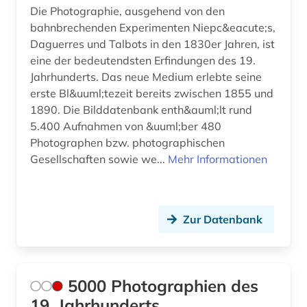
dorf (1)
Die Photographie, ausgehend von den
bahnbrechenden Experimenten Niepc&eacute;s,
drapierung (1)
Daguerres und Talbots in den 1830er Jahren, ist
dreißigjähriger krieg (2)
eine der bedeutendsten Erfindungen des 19.
Jahrhunderts. Das neue Medium erlebte seine
dresden (2)
erste Bl&uuml;tezeit bereits zwischen 1855 und
1890. Die Bilddatenbank enth&auml;lt rund
drittes reich (4)
5.400 Aufnahmen von &uuml;ber 480
druckgrafik (5)
Photographen bzw. photographischen
Gesellschaften sowie we...
Mehr Informationen
druckgraphik (9)
druckindustrie (1)
Zur Datenbank
druckschrift (1)
drucktechnik (1)
druckwerk (2)
5000 Photographien des
19. Jahrhunderts