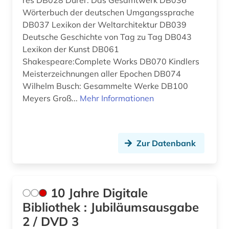
res DB028 Dürer: Das Gesamtwerk DB036
Polen (5)
Wörterbuch der deutschen Umgangssprache
aufsatzsammlung (1)
DB037 Lexikon der Weltarchitektur DB039
Portugal (1)
auguste rodin (1)
Deutsche Geschichte von Tag zu Tag DB043
Rheinland-Pfalz (1)
Lexikon der Kunst DB061
auktion (3)
Shakespeare:Complete Works DB070 Kindlers
Roemisches Reich (5)
Meisterzeichnungen aller Epochen DB074
auktionshaus (3)
Wilhelm Busch: Gesammelte Werke DB100
Russland, Sowjetunion (5)
auktionshäuser (1)
Meyers Groß...
Mehr Informationen
Saarland (4)
auktionskatalog (9)
Sachsen (2)
auktionspreis (1)
Zur Datenbank
Schleswig-Holstein (2)
ausgrabung (2)
Schweden (9)
ausländisches kulturgut (1)
10 Jahre Digitale
Schweiz (17)
ausstellung (6)
Bibliothek : Jubiläumsausgabe
Serbien (1)
2 / DVD 3
ausstellungskatalog (1)