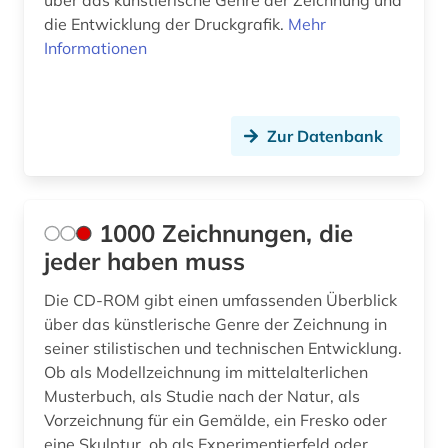
über das künstlerische Genre der Zeichnung und
bildliche darstellung (4)
die Entwicklung der Druckgrafik.
Mehr
bildmaterial (1)
Informationen
bildnis (5)
bildnisgrafik (2)
Zur Datenbank
bildnismalerei (2)
bildpostkarte (3)
1000 Zeichnungen, die
bildstock (1)
jeder haben muss
bildteppich (1)
Die CD-ROM gibt einen umfassenden Überblick
über das künstlerische Genre der Zeichnung in
bildthema (1)
seiner stilistischen und technischen Entwicklung.
bildträger (1)
Ob als Modellzeichnung im mittelalterlichen
Musterbuch, als Studie nach der Natur, als
bildung (1)
Vorzeichnung für ein Gemälde, ein Fresko oder
eine Skulptur, ob als Experimentierfeld oder