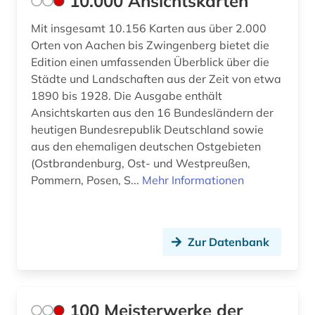
10.000 Ansichtskarten
Ukraine (2)
bauforschung (2)
Mit insgesamt 10.156 Karten aus über 2.000
Vatikanstadt (2)
Orten von Aachen bis Zwingenberg bietet die
baukonstruktion (2)
Edition einen umfassenden Überblick über die
Zypern (1)
Städte und Landschaften aus der Zeit von etwa
baukunst (1)
1890 bis 1928. Die Ausgabe enthält
baurecht (2)
Ansichtskarten aus den 16 Bundesländern der
heutigen Bundesrepublik Deutschland sowie
bautechnik (1)
aus den ehemaligen deutschen Ostgebieten
(Ostbrandenburg, Ost- und Westpreußen,
bauwerk (3)
Pommern, Posen, S...
Mehr Informationen
bauwesen (2)
bauwirtschaft (2)
Zur Datenbank
bayerische staatsbibliothek (1)
bayerische staatsgemäldesammlungen (1)
100 Meisterwerke der
bayern (3)