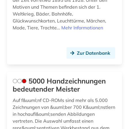
der Zeit von etwa 1895 bis 1928. Unter den
Motiven und Themen befinden sich der 1.
denkmalschutz (2)
Weltkrieg, Bäder, Bahnhöfe,
Glückwunschkarten, Leuchttürme, Märchen,
der blaue reiter (1)
Mode, Tiere, Trachte...
Mehr Informationen
der sturm (1)
design (31)
Zur Datenbank
design (1)
design history (1)
5000 Handzeichnungen
designer (3)
bedeutender Meister
designerin (1)
Auf f&uuml;nf CD-ROMs sind mehr als 5.000
designfirmen (2)
Zeichnungen von &uuml;ber 700 K&uuml;nstlern
in hochaufl&ouml;senden Abbildungen
deutsche demokratische republik (1)
vertreten. Die Auswahl umfasst einen
repr&auml;sentativen Werkbestand aus dem
deutsche literatur (2)