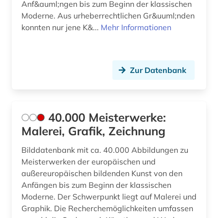
Anf&auml;ngen bis zum Beginn der klassischen
Moderne. Aus urheberrechtlichen Gr&uuml;nden
corinth (1)
konnten nur jene K&...
Mehr Informationen
courtauld institute of art <london> (1)
cranach (2)
Zur Datenbank
cranach, familie (1)
cézanne, paul (1)
40.000 Meisterwerke:
daguerreotypie (1)
Malerei, Grafik, Zeichnung
dahlbergh, erik jönsson | offizier; architekt;
zeichner; kartograf; historiker; beamter;
Bilddatenbank mit ca. 40.000 Abbildungen zu
generalgouverneur (1)
Meisterwerken der europäischen und
außereuropäischen bildenden Kunst von den
darmstadt (1)
Anfängen bis zum Beginn der klassischen
darstellend kunst (1)
Moderne. Der Schwerpunkt liegt auf Malerei und
Graphik. Die Recherchemöglichkeiten umfassen
darstellende kunst (3)