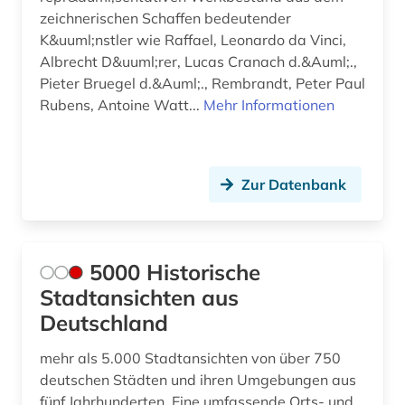
zeichnerischen Schaffen bedeutender
deutsches historisches museum (2)
K&uuml;nstler wie Raffael, Leonardo da Vinci,
Albrecht D&uuml;rer, Lucas Cranach d.&Auml;.,
deutsches sprachgebiet (2)
Pieter Bruegel d.&Auml;., Rembrandt, Peter Paul
Rubens, Antoine Watt...
Mehr Informationen
deutsches zentrum kulturgutverluste (1)
deutschland (27)
deutschland (1)
Zur Datenbank
deutschland &lt (1)
deutschland (ddr) (1)
5000 Historische
deutschland (gebiet unter alliierter besatzung,
Stadtansichten aus
sowjetische zone) (1)
Deutschland
deutschsprachige gemeinschaft (1)
mehr als 5.000 Stadtansichten von über 750
deutschen Städten und ihren Umgebungen aus
die lebensbeschreibungen der beruehmtesten
italienischen architekten (1)
fünf Jahrhunderten. Eine umfassende Orts- und