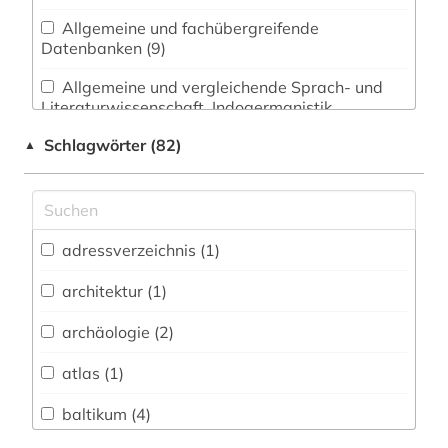
Allgemeine und fachübergreifende
Datenbanken (9)
Allgemeine und vergleichende Sprach- und
Literaturwissenschaft. Indogermanistik.
Außereuropäische Sprachen und Literaturen (3)
Schlagwörter (82)
▲
Anglistik. Amerikanistik (0)
Archäologie (1)
Architektur, Bauingenieur- und
adressverzeichnis (1)
Vermessungswesen (1)
architektur (1)
Biologie, Biotechnologie (0)
archäologie (2)
Buch- und Bibliothekswesen,
Informationswissenschaft (0)
atlas (1)
Chemie und Pharmazie (0)
baltikum (4)