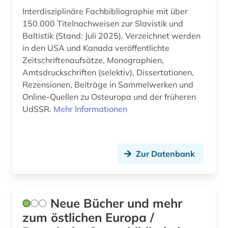
Niederlande (2)
ostmitteleuropa (4)
Interdisziplinäre Fachbibliographie mit über
Niedersachsen (1)
150.000 Titelnachweisen zur Slavistik und
ostpreußen (2)
Baltistik (Stand: Juli 2025). Verzeichnet werden
Nordamerika (1)
in den USA und Kanada veröffentlichte
partei (1)
Zeitschriftenaufsätze, Monographien,
Nordrhein-Westfalen (1)
Amtsdruckschriften (selektiv), Dissertationen,
polen (1)
Rezensionen, Beiträge in Sammelwerken und
Norwegen (1)
politik (2)
Online-Quellen zu Osteuropa und der früheren
Oesterreich (3)
UdSSR.
Mehr Informationen
polnisch (1)
Osmanisches Reich (2)
portal (1)
Ostasien (1)
Zur Datenbank
quelle (1)
Osteuropa (15)
religion (1)
Ostmitteleuropa (12)
russland (2)
Neue Bücher und mehr
Palaestina (1)
zum östlichen Europa /
schweden (1)