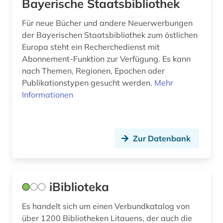
Bayerische Staatsbibliothek
Polen (18)
siegel (1)
Für neue Bücher und andere Neuerwerbungen
Portugal (1)
slawistik (1)
der Bayerischen Staatsbibliothek zum östlichen
Rheinland-Pfalz (1)
Europa steht ein Recherchedienst mit
sowjetunion (2)
Abonnement-Funktion zur Verfügung. Es kann
Roemisches Reich (1)
nach Themen, Regionen, Epochen oder
sowjetunion. kgb. kuos (1)
Publikationstypen gesucht werden.
Mehr
Rumänien (12)
sozialwissenschaften (1)
Informationen
Russland, Sowjetunion (18)
sprache (2)
Saarland (1)
sprachgeschichte (1)
Zur Datenbank
Schweden (1)
südosteuropa (5)
Serbien (10)
templerorden (1)
iBiblioteka
Slowakei (12)
udssr (1)
Es handelt sich um einen Verbundkatalog von
Slowenien (12)
ukraine (2)
über 1200 Bibliotheken Litauens, der auch die