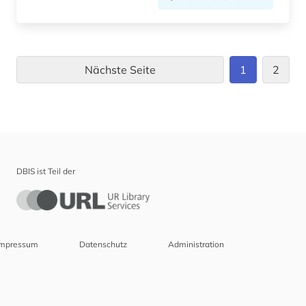
Nächste Seite
1
2
DBIS ist Teil der
Impressum
Datenschutz
Administration