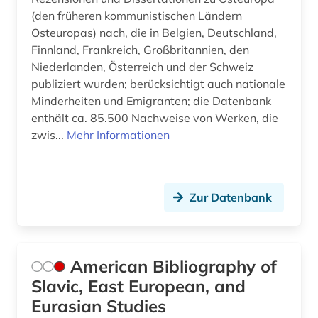
Kroatien (12)
litauen (5)
(den früheren kommunistischen Ländern
Werkstoffwissenschaften und
Lettland (18)
Osteuropas) nach, die in Belgien, Deutschland,
litauisch (1)
Fertigungstechnik (0)
Finnland, Frankreich, Großbritannien, den
Liechtenstein (1)
Niederlanden, Österreich und der Schweiz
literatur (1)
Wirtschaftswissenschaften (3)
publiziert wurden; berücksichtigt auch nationale
Luxemburg (1)
Wissenschaftskunde, Forschung, Hochschul-,
lituanistik (1)
Minderheiten und Emigranten; die Datenbank
Museumswesen (0)
Makedonien (11)
enthält ca. 85.500 Nachweise von Werken, die
moldawien (1)
zwis...
Mehr Informationen
Malta (1)
musik (1)
Mecklenburg-Vorpommern (1)
mühle (1)
Zur Datenbank
Mittelamerika (1)
münchen (1)
Moldawien (13)
nachfolgestaaten (1)
Monaco (1)
American Bibliography of
naher osten (1)
Slavic, East European, and
Montenegro (11)
Eurasian Studies
osteuropa (10)