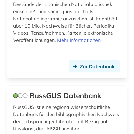
Suedosteuropa (10)
Bestände der Litauischen Nationalbibliothek
unselbständige karte (1)
einschließt und somit quasi auch als
Tschechische Republik (12)
Nationalbibliographie anzusehen ist. Er enthält
unternehmen (1)
über 10 Mio. Nachweise für Bücher, Periodika,
Ukraine (12)
verwaltung (1)
Videos, Tonaufnahmen, Karten, elektronische
Ungarn (10)
Veröffentlichungen.
Mehr Informationen
vor- und frühgeschichte (1)
Zypern (1)
wappen (1)
Zur Datenbank
weißrussland (2)
wirtschaft (1)
wörterbuch (3)
RussGUS Datenbank
zeitschrift (1)
RussGUS ist eine regionalwissenschaftliche
Datenbank für den bibliographischen Nachweis
zeitschriftenaufsatz (1)
deutschsprachiger Literatur mit Bezug auf
Russland, die UdSSR und ihre
zeitung (1)