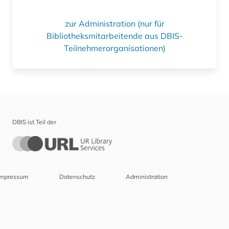
zur Administration (nur für
Bibliotheksmitarbeitende aus DBIS-
Teilnehmerorganisationen)
DBIS ist Teil der
Impressum
Datenschutz
Administration