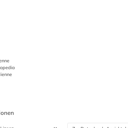
ienne
lopedia
dienne
tionen