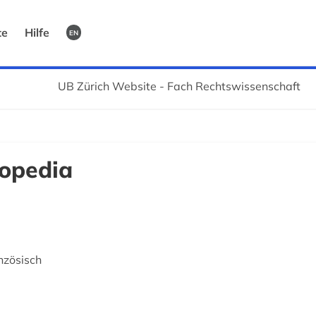
te
Hilfe
EN
UB Zürich Website - Fach Rechtswissenschaft
opedia
nzösisch