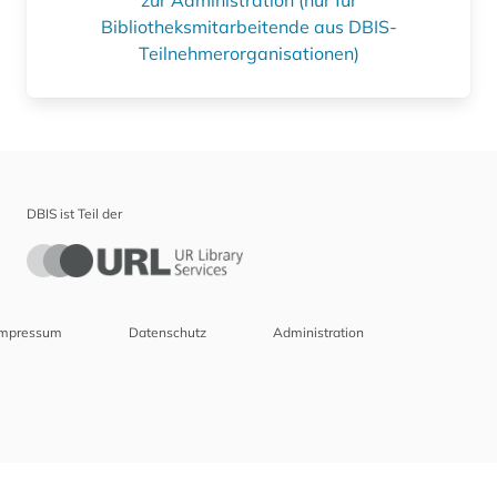
Bibliotheksmitarbeitende aus DBIS-
Teilnehmerorganisationen)
DBIS ist Teil der
Impressum
Datenschutz
Administration