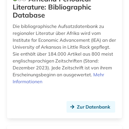
Literature: Bibliographic
digitale editorik (1)
Database
digitalisierung (1)
Die bibliographische Aufsatzdatenbank zu
regionaler Literatur über Afrika wird vom
discovery service (1)
Institute for Economic Advancement (IEA) an der
dissertation (3)
University of Arkansas in Little Rock gepflegt.
Sie enthält über 184.000 Artikel aus 800 meist
dokumentarfilm (1)
englischsprachigen Zeitschriften (Stand:
Dezember 2023). Jede Zeitschrift ist von ihrem
dolmetschen (3)
Erscheinungsbeginn an ausgewertet.
Mehr
drama (11)
Informationen
dramatikerin (1)
drittes reich (1)
Zur Datenbank
druck (1)
druckindustrie (1)