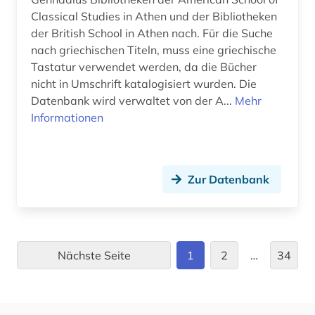
fid asien (4)
Classical Studies in Athen und der Bibliotheken
der British School in Athen nach. Für die Suche
fid darstellende kunst (5)
nach griechischen Titeln, muss eine griechische
fid finnisch-ugrische/uralische sprachen (2)
Tastatur verwendet werden, da die Bücher
nicht in Umschrift katalogisiert wurden. Die
fid lateinamerika (1)
Datenbank wird verwaltet von der A...
Mehr
Informationen
fid linguistik (2)
fid nahost-, nordafrika- und islamstudien (3)
Zur Datenbank
fid-lizenz (1)
fiktion (1)
film (8)
Nächste Seite
1
2
…
34
filmwissenschaft (1)
finnisch (15)