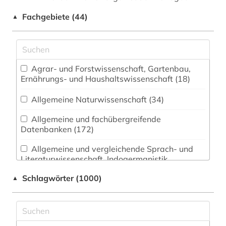
Fachgebiete (44)
▲
Agrar- und Forstwissenschaft, Gartenbau,
Ernährungs- und Haushaltswissenschaft (18)
Allgemeine Naturwissenschaft (34)
Allgemeine und fachübergreifende
Datenbanken (172)
Allgemeine und vergleichende Sprach- und
Literaturwissenschaft. Indogermanistik.
Außereuropäische Sprachen und Literaturen
Schlagwörter (1000)
▲
(836)
Anglistik. Amerikanistik (227)
Archäologie (49)