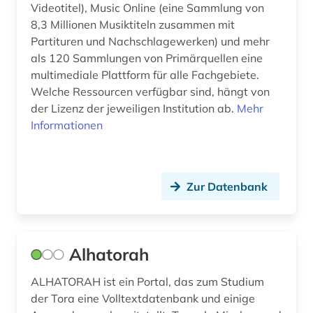
europäische geschichte (1)
Videotitel), Music Online (eine Sammlung von
8,3 Millionen Musiktiteln zusammen mit
europäische kommission (1)
Partituren und Nachschlagewerken) und mehr
als 120 Sammlungen von Primärquellen eine
europäische kultur (1)
multimediale Plattform für alle Fachgebiete.
Welche Ressourcen verfügbar sind, hängt von
exil (1)
der Lizenz der jeweiligen Institution ab.
Mehr
expressionismus (3)
Informationen
fabulae (1)
fachgeschichte (1)
Zur Datenbank
fachinformationsdienst (5)
fachinformationsdienst allgemeine und
vergleichende literaturwissenschaft (1)
Alhatorah
fachportal (3)
ALHATORAH ist ein Portal, das zum Studium
der Tora eine Volltextdatenbank und einige
fachsprache (1)