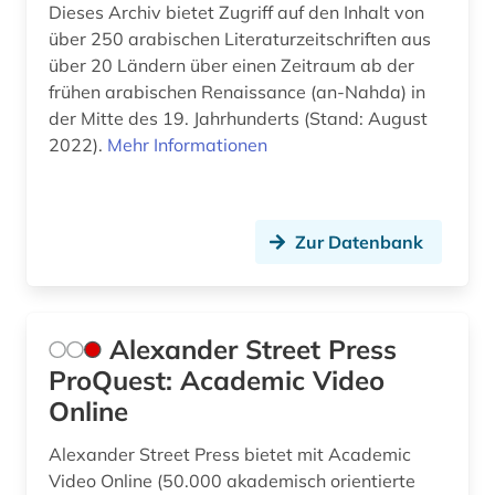
erzählung (2)
Dieses Archiv bietet Zugriff auf den Inhalt von
über 250 arabischen Literaturzeitschriften aus
esperanto (1)
über 20 Ländern über einen Zeitraum ab der
frühen arabischen Renaissance (an-Nahda) in
estland (1)
der Mitte des 19. Jahrhunderts (Stand: August
estnisch (2)
2022).
Mehr Informationen
ethik (1)
ethnographie (1)
Zur Datenbank
ethnolinguistik (1)
ethnologie (4)
Alexander Street Press
etudes africaines (2)
ProQuest: Academic Video
Online
etymologie (8)
Alexander Street Press bietet mit Academic
europa (6)
Video Online (50.000 akademisch orientierte