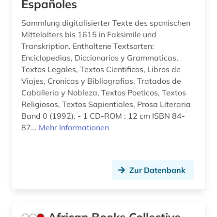
Españoles
brauch (1)
bretonisch (1)
Sammlung digitalisierter Texte des spanischen
Mittelalters bis 1615 in Faksimile und
brief (4)
Transkription. Enthaltene Textsorten:
Enciclopedias, Diccionarios y Grammaticas,
briefe (1)
Textos Legales, Textos Cientificos, Libros de
Viajes, Cronicas y Bibliografias, Tratados de
briefsammlung (2)
Caballeria y Nobleza, Textos Poeticos, Textos
british academy (1)
Religiosos, Textos Sapientiales, Prosa Literaria
Band 0 (1992). - 1 CD-ROM : 12 cm ISBN 84-
british national corpus (1)
87...
Mehr Informationen
buch (6)
buchdruck (4)
Zur Datenbank
buchgeschichte (1)
buchrolle (1)