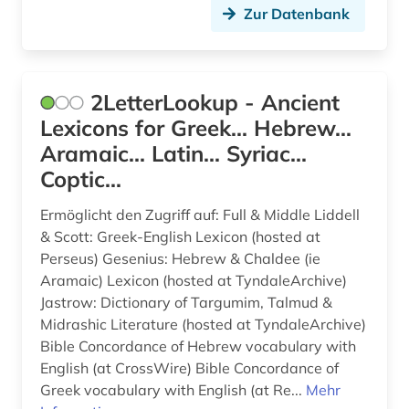
Tuerkei (11)
Zur Datenbank
autobiografie (2)
USA (10)
automatische sprachanalyse (1)
Ukraine (3)
2LetterLookup - Ancient
automatische sprachproduktion (1)
Ungarn (3)
Lexicons for Greek... Hebrew...
autor (9)
Aramaic... Latin... Syriac...
Zypern (1)
Coptic...
avantgarde (1)
avestisch (1)
Ermöglicht den Zugriff auf: Full & Middle Liddell
& Scott: Greek-English Lexicon (hosted at
babylonischer talmud (1)
Perseus) Gesenius: Hebrew & Chaldee (ie
Aramaic) Lexicon (hosted at TyndaleArchive)
bairisch (1)
Jastrow: Dictionary of Targumim, Talmud &
Midrashic Literature (hosted at TyndaleArchive)
balkanromanistik (9)
Bible Concordance of Hebrew vocabulary with
bantusprachen (1)
English (at CrossWire) Bible Concordance of
Greek vocabulary with English (at Re...
Mehr
barock (1)