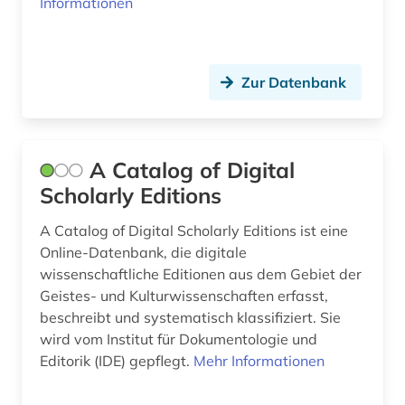
Informationen
baskisch (1)
bayerische staatsbibliothek (1)
Zur Datenbank
bayern (2)
bedrohte sprache (2)
A Catalog of Digital
begriffsgeschichte &amp;lt;fach&amp;gt; (1)
Scholarly Editions
behinderung (1)
A Catalog of Digital Scholarly Editions ist eine
bekker (1)
Online-Datenbank, die digitale
wissenschaftliche Editionen aus dem Gebiet der
belletristik (4)
Geistes- und Kulturwissenschaften erfasst,
beschreibt und systematisch klassifiziert. Sie
belutschisch (1)
wird vom Institut für Dokumentologie und
Editorik (IDE) gepflegt.
Mehr Informationen
bengali (1)
berlin (1)