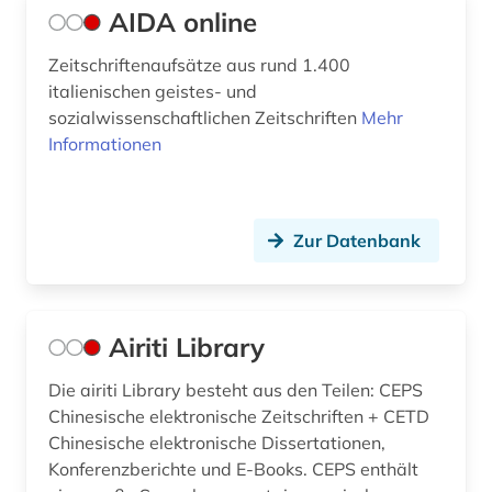
AIDA online
dunhuang (1)
Zeitschriftenaufsätze aus rund 1.400
dunhuang-handschriften (1)
italienischen geistes- und
sozialwissenschaftlichen Zeitschriften
Mehr
dänemark (2)
Informationen
dänisch (20)
dänisch-hallesche mission in tranquebar (1)
Zur Datenbank
e-book (2)
e-learning (1)
Airiti Library
ecocriticism (1)
Die airiti Library besteht aus den Teilen: CEPS
edition (3)
Chinesische elektronische Zeitschriften + CETD
Chinesische elektronische Dissertationen,
editionsphilologie (1)
Konferenzberichte und E-Books. CEPS enthält
einsprachiges wörterbuch (1)