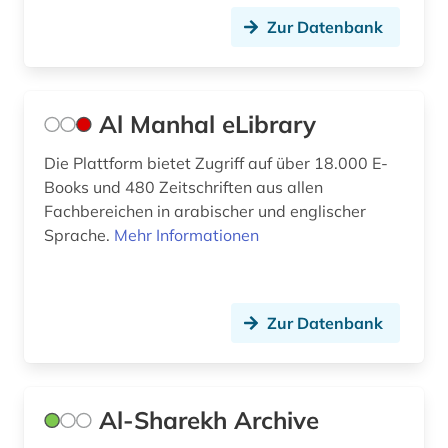
enzyklopädie (14)
Zur Datenbank
epigraphie (1)
epigraphik (1)
Al Manhal eLibrary
epik (1)
Die Plattform bietet Zugriff auf über 18.000 E-
ereignis (1)
Books und 480 Zeitschriften aus allen
erkenntnistheorie (1)
Fachbereichen in arabischer und englischer
Sprache.
Mehr Informationen
erotische literatur (1)
erotische lyrik (1)
Zur Datenbank
erstlingswerk (2)
erziehungswissenschaften (1)
erzählforschung (1)
Al-Sharekh Archive