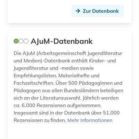
england (8)
Zur Datenbank
englisch (59)
englisch literatur (1)
englische grammatik (1)
AJuM-Datenbank
englische literatur (2)
Die AJuM (Arbeitsgemeinschaft Jugendliteratur
und Medien)-Datenbank enthält Kinder- und
englische sprache (1)
Jugendliteratur und -medien sowie
Empfehlungslisten, Materialhefte und
englische sprachwissenschaft (1)
Fachzeitschriften. Über 500 Pädagoginnen und
englisches sprachgebiet (2)
Pädagogen aus allen Bundesländern beteiligen
sich an der Literaturauswahl. Jährlich werden
englischunterricht (2)
ca. 6.000 Rezensionen aufgenommen.
Insgesamt sind in der Datenbank über 51.000
english (1)
Rezensionen zu finden.
Mehr Informationen
enneades (1)