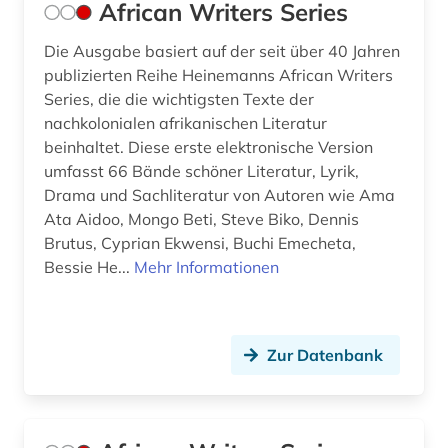
African Writers Series
datenanalyse (2)
datenmanagement (1)
Die Ausgabe basiert auf der seit über 40 Jahren
publizierten Reihe Heinemanns African Writers
demotisch (1)
Series, die die wichtigsten Texte der
nachkolonialen afrikanischen Literatur
der sturm (1)
beinhaltet. Diese erste elektronische Version
umfasst 66 Bände schöner Literatur, Lyrik,
design (4)
Drama und Sachliteratur von Autoren wie Ama
deutsch (57)
Ata Aidoo, Mongo Beti, Steve Biko, Dennis
Brutus, Cyprian Ekwensi, Buchi Emecheta,
deutsche literatur (1)
Bessie He...
Mehr Informationen
deutsche philologie (1)
deutsche sprache (1)
Zur Datenbank
deutsches nationaltheater weimar (1)
deutsches sprachgebiet (9)