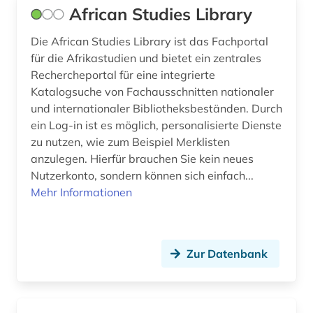
chinesen (1)
African Studies Library
chinesisch (13)
Die African Studies Library ist das Fachportal
für die Afrikastudien und bietet ein zentrales
christentum (1)
Rechercheportal für eine integrierte
cloudbasiert (1)
Katalogsuche von Fachausschnitten nationaler
und internationaler Bibliotheksbeständen. Durch
comic (3)
ein Log-in ist es möglich, personalisierte Dienste
zu nutzen, wie zum Beispiel Merklisten
computerlinguistik (3)
anzulegen. Hierfür brauchen Sie kein neues
Nutzerkonto, sondern können sich einfach...
corona (1)
Mehr Informationen
corpora (1)
darstellende kunst (1)
Zur Datenbank
das gewicht der welt (1)
das wunderbare (1)