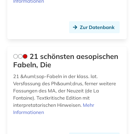
Informationen
Serbien (1)
asien-afrika-wissenschaft (2)
Skandinavien (1)
asien-literatur (1)
Slowakei (2)
Zur Datenbank
audiodatei (1)
Slowenien (1)
audiovisuelles material (1)
Spanien (2)
21 schönsten aesopischen
aufführung (6)
Suedamerika (3)
Fabeln, Die
aufklärung (3)
Suedasien (4)
21 &Auml;sop-Fabeln in der klass. lat.
aufsatz (1)
Versfassung des Ph&auml;drus, ferner weitere
Suedostasien (1)
Fassungen des MA, der Neuzeit (de La
ausbildung (2)
Fontaine). Textkritische Edition mit
Suedosteuropa (2)
interpretatorischen Hinweisen.
Mehr
aussprache (3)
Thueringen (1)
Informationen
australien (2)
Tschechische Republik (1)
australischer kontinent (1)