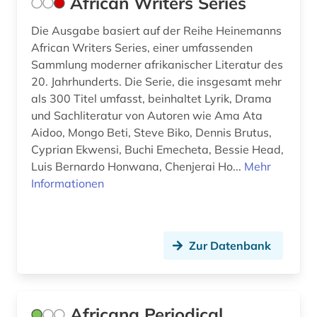
African Writers Series
deutschland (14)
Die Ausgabe basiert auf der Reihe Heinemanns
deutschland vereinigung sprache
African Writers Series, einer umfassenden
kommunikation bibliographie (1)
Sammlung moderner afrikanischer Literatur des
dialekt (6)
20. Jahrhunderts. Die Serie, die insgesamt mehr
als 300 Titel umfasst, beinhaltet Lyrik, Drama
dialektologie (2)
und Sachliteratur von Autoren wie Ama Ata
Aidoo, Mongo Beti, Steve Biko, Dennis Brutus,
dichtung (1)
Cyprian Ekwensi, Buchi Emecheta, Bessie Head,
Luis Bernardo Honwana, Chenjerai Ho...
didaktik (1)
Mehr
Informationen
didaktik der deutschen sprache (1)
die linkshändige frau (1)
Zur Datenbank
digital humanities (3)
digitale bibliothek (1)
Africana Periodical
digitale edition (1)