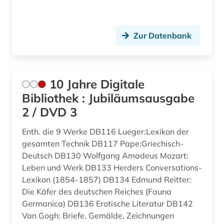
anthropologie (8)
Island (9)
anthropologische linguistik (1)
Zur Datenbank
Israel (6)
anthroposophie (1)
Italien (9)
antiheld (1)
Japan (6)
10 Jahre Digitale
antike (4)
Bibliothek : Jubiläumsausgabe
Jugoslawien (1)
2 / DVD 3
antike religionen (1)
Kanada (2)
Enth. die 9 Werke DB116 Lueger:Lexikon der
aphorismus (1)
Kroatien (2)
gesamten Technik DB117 Pape:Griechisch-
arabien (1)
Deutsch DB130 Wolfgang Amadeus Mozart:
Lettland (1)
Leben und Werk DB133 Herders Conversations-
arabisch (24)
Lexikon (1854-1857) DB134 Edmund Reitter:
Litauen (3)
Die Käfer des deutschen Reiches (Fauna
arabische literatur (2)
Luxemburg (2)
Germanica) DB136 Erotische Literatur DB142
arabische philosophie (1)
Van Gogh: Briefe, Gemälde, Zeichnungen
Makedonien (1)