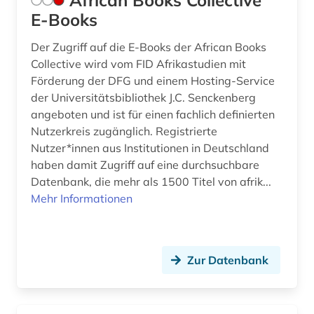
African Books Collective
buchstabe (1)
E-Books
buchwesen (1)
Der Zugriff auf die E-Books der African Books
buchwissenschaft (1)
Collective wird vom FID Afrikastudien mit
Förderung der DFG und einem Hosting-Service
buddhismus (1)
der Universitätsbibliothek J.C. Senckenberg
angeboten und ist für einen fachlich definierten
calderón de la barca, pedro | schriftsteller;
Nutzerkreis zugänglich. Registrierte
geistlicher; dramatiker; librettist; lyriker;
schriftsteller (1)
Nutzer*innen aus Institutionen in Deutschland
haben damit Zugriff auf eine durchsuchbare
carl michael bellman (1)
Datenbank, die mehr als 1500 Titel von afrik...
Mehr Informationen
casanova (1)
cgm 19 (1)
Zur Datenbank
chemie (9)
china (5)