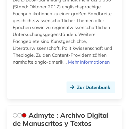
biografie (18)
(Stand: Oktober 2017) englischsprachige
biographie (8)
Fachpublikationen zu einer großen Bandbreite
geschichtswissenschaftlicher Themen aller
biographie. (1)
Epochen sowie zu regionalwissenschaftlichen
Untersuchungsgegenständen. Weitere
biologie (2)
Fachgebiete sind Kunstgeschichte,
bodoni (1)
Literaturwissenschaft, Politikwissenschaft und
Theologie. Zu den Content-Providern zählen
bokmål (1)
namhafte anglo-amerik...
Mehr Informationen
book e (1)
bosnien-herzegowina (1)
Zur Datenbank
botanik (1)
brahmi-schrift (1)
Admyte : Archivo Digital
brandenburg (1)
de Manuscritos y Textos