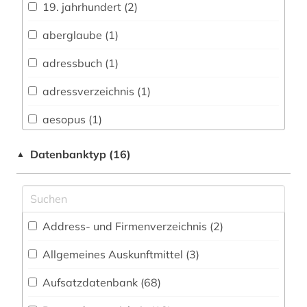
19. jahrhundert (2)
Architektur, Bauingenieur- und
Vermessungswesen (41)
aberglaube (1)
Biologie, Biotechnologie (39)
adressbuch (1)
Buch- und Bibliothekswesen,
adressverzeichnis (1)
Informationswissenschaft (60)
aesopus (1)
Chemie und Pharmazie (25)
african diaspora (1)
Datenbanktyp (16)
▲
Elektrotechnik, Elektronik, Nachrichtentechnik
(19)
african studies (2)
Energietechnik (19)
african women (1)
Ethnologie (81)
Address- und Firmenverzeichnis (2
)
afrika (7)
Geographie (50)
Allgemeines Auskunftmittel (3
)
afrikaforschung (2)
Aufsatzdatenbank (68
Geowissenschaften (22)
)
afrikanistik (2)