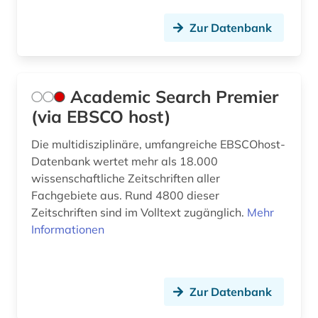
besonderheit (1)
Zur Datenbank
bestand (1)
bestandserhaltung (1)
Academic Search Premier
bestandsverzeichnis (1)
(via EBSCO host)
betriebswirtschaftslehre (2)
Die multidisziplinäre, umfangreiche EBSCOhost-
Datenbank wertet mehr als 18.000
bezeichnungslehre (1)
wissenschaftliche Zeitschriften aller
Fachgebiete aus. Rund 4800 dieser
bibel (2)
Zeitschriften sind im Volltext zugänglich.
Mehr
bibliografie (33)
Informationen
bibliografie 1477-1939 (1)
bibliografie 1945-1990 (1)
Zur Datenbank
bibliographie (21)