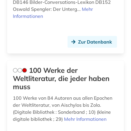
DB146 Bilder-Conversations-Lexikon DB152
arabische schrift (1)
Oswald Spengler: Der Unterg...
Mehr
Mittelamerika (1)
Informationen
arabistik (7)
Moldawien (1)
aramäisch (1)
Montenegro (1)
Zur Datenbank
arbeiterbewegung (1)
Niederlande (2)
arbeitsmarkt (1)
Niedersachsen (1)
arbeitsrecht (1)
100 Werke der
Nordamerika (4)
Weltliteratur, die jeder haben
arbeitssicherheit (1)
Norwegen (11)
muss
architektur (5)
Oesterreich (8)
100 Werke von 84 Autoren aus allen Epochen
archiv (2)
der Weltliteratur, von Aischylos bis Zola.
Osmanisches Reich (6)
(Digitale Bibliothek : Sonderband ; 10) (kleine
archivbestand (1)
digitale bibliothek ; 29)
Ostasien (5)
Mehr Informationen
archive (1)