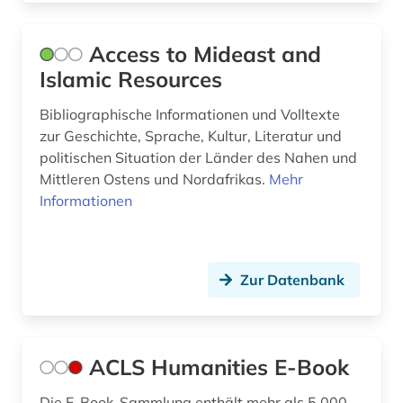
bibliographie 1800-2005 (1)
Access to Mideast and
bibliographie 1923-1999 (1)
Islamic Resources
bibliothek (2)
Bibliographische Informationen und Volltexte
zur Geschichte, Sprache, Kultur, Literatur und
bibliotheken (1)
politischen Situation der Länder des Nahen und
Mittleren Ostens und Nordafrikas.
Mehr
bibliotheksbestand (2)
Informationen
bibliothekskatalog (1)
biblische studien (1)
Zur Datenbank
bildnis (1)
bildung (1)
ACLS Humanities E-Book
bildungsforschung (2)
Die E-Book-Sammlung enthält mehr als 5.000