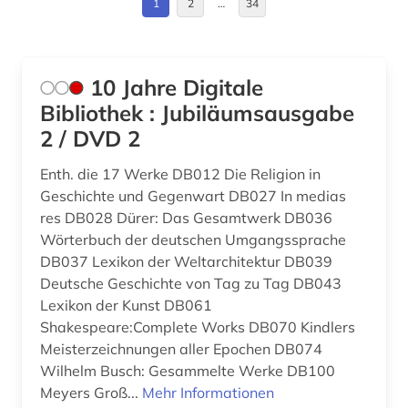
1
2
…
34
amerikanisches englisch (1)
Deutschland (DDR) (4)
amerikanistik (4)
Estland (5)
10 Jahre Digitale
angewandte linguistik (1)
Europa (12)
Bibliothek : Jubiläumsausgabe
anglistik (9)
2 / DVD 2
Finnland (14)
anglistik korpus (1)
Enth. die 17 Werke DB012 Die Religion in
Frankreich (3)
Geschichte und Gegenwart DB027 In medias
angloamerikanischer kulturraum (1)
GUS (3)
res DB028 Dürer: Das Gesamtwerk DB036
Wörterbuch der deutschen Umgangssprache
anleitung (1)
Griechenland (2)
DB037 Lexikon der Weltarchitektur DB039
annotierte sprachdatenbank (1)
Deutsche Geschichte von Tag zu Tag DB043
Griechenland (Altertum) (2)
Lexikon der Kunst DB061
anspielung (1)
Shakespeare:Complete Works DB070 Kindlers
Großbritannien (16)
Meisterzeichnungen aller Epochen DB074
anthologie (15)
Hamburg (1)
Wilhelm Busch: Gesammelte Werke DB100
anthony trollope (1)
Meyers Groß...
Mehr Informationen
Irland (1)