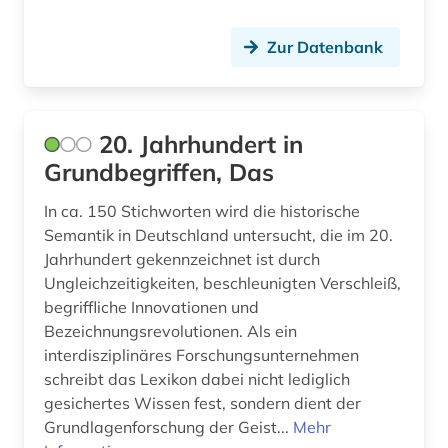
Osteuropa (4)
archäologie (4)
Ostmitteleuropa (2)
Zur Datenbank
aristoteles (1)
Palaestina (3)
armenisch (1)
Polen (2)
20. Jahrhundert in
arnold, heinz ludwig | literaturwissenschaftler;
Portugal (2)
publizist; herausgeber; literaturkritiker; regisseur;
Grundbegriffen, Das
schriftsteller (1)
Rumänien (4)
In ca. 150 Stichworten wird die historische
arthur (1)
Semantik in Deutschland untersucht, die im 20.
Russland, Sowjetunion (5)
Jahrhundert gekennzeichnet ist durch
artikel (1)
Ungleichzeitigkeiten, beschleunigten Verschleiß,
Sachsen (1)
begriffliche Innovationen und
asiaten (1)
Sachsen-Anhalt (1)
Bezeichnungsrevolutionen. Als ein
asiatische schriftsteller (1)
interdisziplinäres Forschungsunternehmen
Schweden (20)
schreibt das Lexikon dabei nicht lediglich
asiatische studien (1)
gesichertes Wissen fest, sondern dient der
Schweiz (7)
Grundlagenforschung der Geist...
Mehr
asien (5)