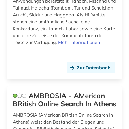
Anwendungen bereitstellt: Tanach, Mischna und
Talmud, Halacha (Rambam, Tur und Schulchan
fachterminologie (1)
Aruch), Siddur und Haggada. Als Hilfsmittel
fachzeitschrift (1)
stehen eine umfängliche Suche, eine
Konkordanz, ein Tanach-Labor sowie eine Karte
faksimile (1)
und eine Zeitleiste der Kommentatoren der
Texte zur Verfügung.
Mehr Informationen
familienname (4)
fashion (1)
Zur Datenbank
faust (1)
feminismus (3)
fernsehen (1)
AMBROSIA - AMerican
BRitish Online Search In Athens
festkultur (1)
fid allgemeine und vergleichende
AMBROSIA (AMerican BRitish Online Search In
literaturwissenschaft (1)
Athens) weist den Bestand der Blegen und
Gennadius Bibliotheken der American School of