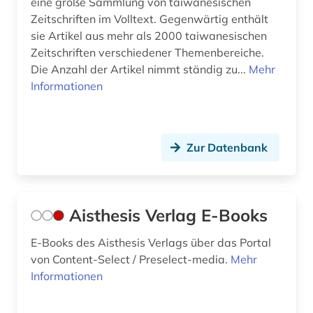
eine große Sammlung von taiwanesischen
Zeitschriften im Volltext. Gegenwärtig enthält
elektron. ressource (1)
sie Artikel aus mehr als 2000 taiwanesischen
Zeitschriften verschiedener Themenbereiche.
elektronische bibliothek (1)
Die Anzahl der Artikel nimmt ständig zu...
Mehr
elektronische publikation (1)
Informationen
elektronische zeitschrift (18)
elektronisches buch (80)
Zur Datenbank
elektronisches publizieren (2)
elektronisches wörterbuch (1)
Aisthesis Verlag E-Books
elektronsiches buch (1)
E-Books des Aisthesis Verlags über das Portal
elfriede (1)
von Content-Select / Preselect-media.
Mehr
Informationen
eliot (1)