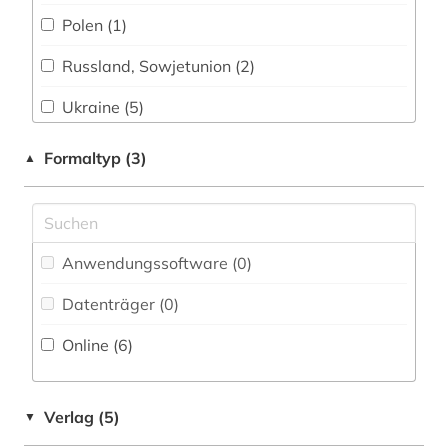
Polen (1)
Militärwissenschaft (0)
Russland, Sowjetunion (2)
Musikwissenschaft (0)
Ukraine (5)
Natur- und Umweltschutz (0)
Pädagogik (0)
Formaltyp (3)
▲
Philosophie (0)
Physik (0)
Anwendungssoftware (0
)
Politologie (0)
Datenträger (0
)
Psychologie (0)
Online (6
)
Rechtswissenschaft (0)
Romanistik (0)
Verlag (5)
▼
Slavistik (6)