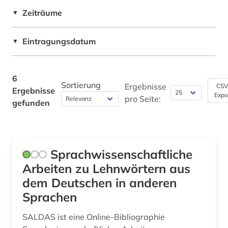
Zeiträume
▼
Soziologie (0)
Sport (0)
Eintragungsdatum
▼
Sprachen und Kulturen Asiens, Afrikas und
Ozeaniens (Orientalistik) (0)
6
Sortierung
Ergebnisse
CSV
Technik (0)
Ergebnisse
Expo
pro Seite:
gefunden
Theologie und Religionswissenschaften (0)
Werkstoffwissenschaften und
Fertigungstechnik (0)
Sprachwissenschaftliche
Westfalica (0)
Arbeiten zu Lehnwörtern aus
dem Deutschen in anderen
Wirtschaftswissenschaften (0)
Sprachen
Wissenschaftskunde, Forschung, Hochschul-,
Museumswesen (0)
SALDAS ist eine Online-Bibliographie