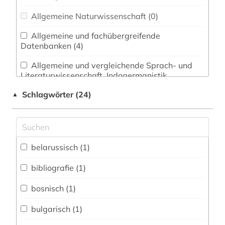
Allgemeine Naturwissenschaft (0)
Allgemeine und fachübergreifende
Datenbanken (4)
Allgemeine und vergleichende Sprach- und
Literaturwissenschaft. Indogermanistik.
Außereuropäische Sprachen und Literaturen (1)
Schlagwörter (24)
▲
Anglistik. Amerikanistik (0)
Archäologie (0)
Architektur, Bauingenieur- und
belarussisch (1)
Vermessungswesen (0)
bibliografie (1)
Biologie, Biotechnologie (0)
bosnisch (1)
Buch- und Bibliothekswesen,
Informationswissenschaft (0)
bulgarisch (1)