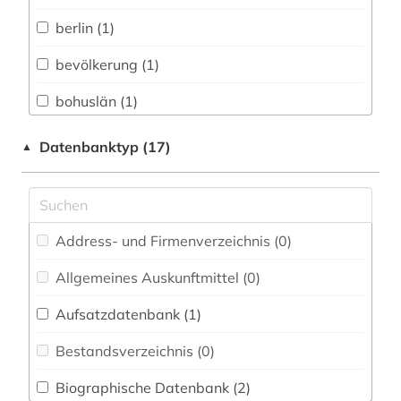
Biologie, Biotechnologie (0)
berlin (1)
Buch- und Bibliothekswesen,
Informationswissenschaft (0)
bevölkerung (1)
Chemie und Pharmazie (0)
bohuslän (1)
Elektrotechnik, Elektronik, Nachrichtentechnik
botanik (1)
Datenbanktyp (17)
▲
(0)
brandenburg (1)
Energietechnik (0)
bremen (2)
Ethnologie (0)
Address- und Firmenverzeichnis (0
)
delmenhorst (1)
Europäisches Dokumentationszentrum (EDZ)
(0)
Allgemeines Auskunftmittel (0
)
deutschland (1)
Fachinformationsdienst Benelux / Low
Aufsatzdatenbank (1
)
ennepe-ruhr-kreis (1)
Countries Studies (0)
Bestandsverzeichnis (0
)
geographie (1)
Geographie (0)
Biographische Datenbank (2
)
geschichte (10)