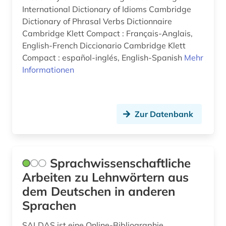
International Dictionary of Idioms Cambridge
slowenisch (3)
Dictionary of Phrasal Verbs Dictionnaire
sorbisch (1)
Cambridge Klett Compact : Français-Anglais,
English-French Diccionario Cambridge Klett
spanisch (5)
Compact : español-inglés, English-Spanish
Mehr
Informationen
sprachgeschichte (1)
sprachwissenschaft (1)
thailändisch (1)
Zur Datenbank
tschechisch (4)
türkisch (3)
Sprachwissenschaftliche
Arbeiten zu Lehnwörtern aus
ukrainisch (2)
dem Deutschen in anderen
ungarisch (3)
Sprachen
ungarn (1)
SALDAS ist eine Online-Bibliographie