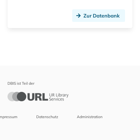
Zur Datenbank
DBIS ist Teil der
Impressum
Datenschutz
Administration