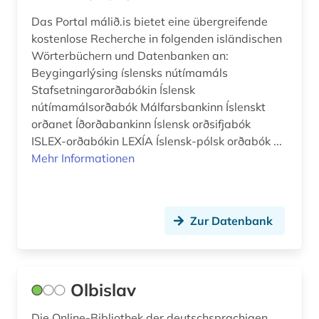
Das Portal málið.is bietet eine übergreifende
kostenlose Recherche in folgenden isländischen
Wörterbüchern und Datenbanken an:
Beygingarlýsing íslensks nútímamáls
Stafsetningarorðabókin Íslensk
nútímamálsorðabók Málfarsbankinn Íslenskt
orðanet Íðorðabankinn Íslensk orðsifjabók
ISLEX-orðabókin LEXÍA Íslensk-pólsk orðabók ...
Mehr Informationen
Zur Datenbank
Olbislav
Die Online-Bibliothek der deutschsprachigen