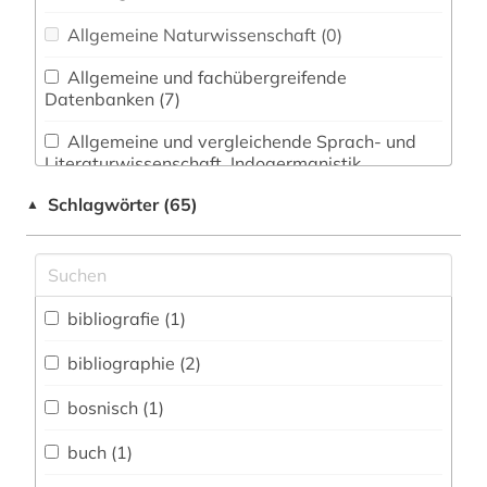
Allgemeine Naturwissenschaft (0)
Allgemeine und fachübergreifende
Datenbanken (7)
Allgemeine und vergleichende Sprach- und
Literaturwissenschaft. Indogermanistik.
Außereuropäische Sprachen und Literaturen (3)
Schlagwörter (65)
▲
Anglistik. Amerikanistik (4)
Archäologie (0)
Architektur, Bauingenieur- und
bibliografie (1)
Vermessungswesen (0)
bibliographie (2)
Biologie, Biotechnologie (0)
bosnisch (1)
Buch- und Bibliothekswesen,
Informationswissenschaft (1)
buch (1)