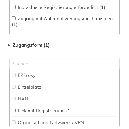
großbritannien (1)
Individuelle Registrierung erforderlich (1)
Militärwissenschaft (0)
holocaust (1)
Zugang mit Authentifizierungsmechanismen
Musikwissenschaft (1)
(1)
ingmar (1)
Natur- und Umweltschutz (0)
karibik und latino studies (1)
Zugangsform (1)
Pädagogik (2)
▲
kino (3)
Philosophie (1)
kommunikationswissenschaft (5)
Physik (0)
EZProxy
kulturwissenschaften (1)
Politologie (3)
Einzelplatz
literatur (1)
Psychologie (0)
HAN
literaturwissenschaft (1)
Rechtswissenschaft (1)
mediathek (1)
Link mit Registrierung (1)
Romanistik (0)
Organisations-Netzwerk / VPN
medien (1)
Slavistik (2)