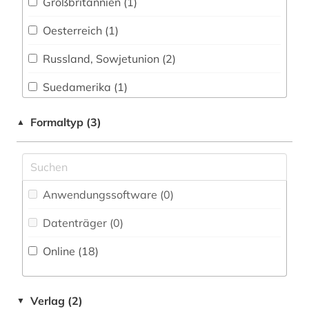
Großbritannien (1)
rechtswissenschaft (1)
Oesterreich (1)
regisseur (1)
Russland, Sowjetunion (2)
rezension (2)
Suedamerika (1)
slawistik (2)
USA (1)
Formaltyp (3)
▲
sozialwissenschaften (1)
technik (1)
theaterwissenschaft (8)
Anwendungssoftware (0
)
theologie (1)
Datenträger (0
)
vertov (1)
Online (18
)
videospiel (1)
wirtschaftswissenschaften (1)
Verlag (2)
▼