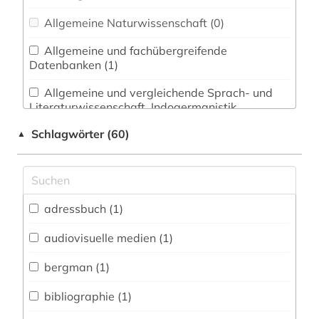
Allgemeine Naturwissenschaft (0)
Allgemeine und fachübergreifende
Datenbanken (1)
Allgemeine und vergleichende Sprach- und
Literaturwissenschaft. Indogermanistik.
Außereuropäische Sprachen und Literaturen (1)
Schlagwörter (60)
▲
Anglistik. Amerikanistik (0)
Archäologie (0)
Architektur, Bauingenieur- und
adressbuch (1)
Vermessungswesen (0)
audiovisuelle medien (1)
Biologie, Biotechnologie (1)
bergman (1)
Buch- und Bibliothekswesen,
Informationswissenschaft (0)
bibliographie (1)