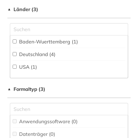
Rechtswissenschaft (0)
Länder (3)
▲
Romanistik (0)
Slavistik (0)
Baden-Wuerttemberg (1)
Soziologie (2)
Deutschland (4)
Sport (0)
USA (1)
Sprachen und Kulturen Asiens, Afrikas und
Ozeaniens (Orientalistik) (0)
Technik (0)
Formaltyp (3)
▲
Theologie und Religionswissenschaften (1)
Werkstoffwissenschaften und
Fertigungstechnik (0)
Anwendungssoftware (0
)
Westfalica (0)
Datenträger (0
)