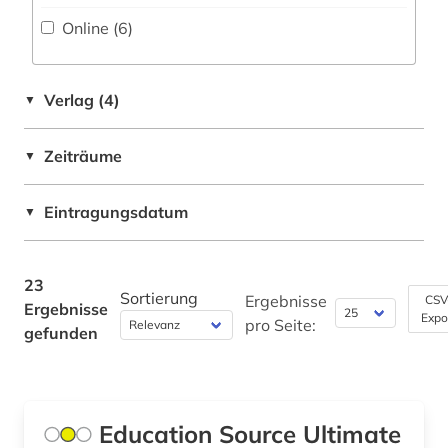
Wirtschaftswissenschaften (0)
Online (6
)
Wissenschaftskunde, Forschung, Hochschul-,
Museumswesen (1)
Verlag (4)
▼
Zeiträume
▼
Eintragungsdatum
▼
23
Sortierung
Ergebnisse
CSV
Ergebnisse
Expo
pro Seite:
gefunden
Education Source Ultimate