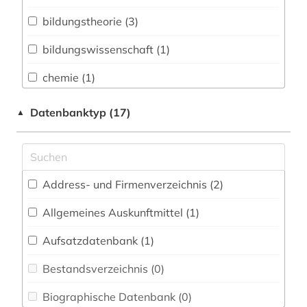
Biologie, Biotechnologie (0)
bildungstheorie (3)
Buch- und Bibliothekswesen,
Informationswissenschaft (0)
bildungswissenschaft (1)
Chemie und Pharmazie (0)
chemie (1)
Elektrotechnik, Elektronik, Nachrichtentechnik
curriculum (1)
Datenbanktyp (17)
▲
(0)
didaktik (1)
Energietechnik (0)
e-teaching (1)
Ethnologie (0)
Address- und Firmenverzeichnis (2
)
elektronisches buch (2)
Europäisches Dokumentationszentrum (EDZ)
(0)
Allgemeines Auskunftmittel (1
)
erziehung (3)
Fachinformationsdienst Benelux / Low
Aufsatzdatenbank (1
)
erziehungswissenschaft (23)
Countries Studies (0)
Bestandsverzeichnis (0
)
geografie (1)
Geographie (1)
Biographische Datenbank (0
)
hebräisch (1)