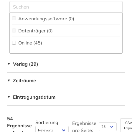
kunst (1)
Byzantinisches Reich (1)
landeskunde (1)
Anwendungssoftware (0
)
Deutschland (4)
lehnwort (1)
Datenträger (0
)
Estland (13)
lettland (2)
Online (45
)
Frankreich (1)
litauen (2)
GUS (11)
literatur (3)
Verlag (29)
▼
Griechenland (2)
luhansk (1)
Zeiträume
▼
Großbritannien (1)
mem (1)
Italien (3)
Eintragungsdatum
▼
memorbuch (1)
Jugoslawien (11)
moldawien (1)
Kroatien (14)
54
musik (1)
Sortierung
Ergebnisse
CSV
Ergebnisse
Expo
Lettland (13)
pro Seite: