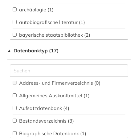
Biologie, Biotechnologie (0)
archäologie (1)
Buch- und Bibliothekswesen,
Informationswissenschaft (2)
autobiografische literatur (1)
Chemie und Pharmazie (0)
bayerische staatsbibliothek (2)
Elektrotechnik, Elektronik, Nachrichtentechnik
belarus (3)
Datenbanktyp (17)
▲
(0)
belarussisch (1)
Energietechnik (1)
bevölkerung (1)
Ethnologie (2)
Address- und Firmenverzeichnis (0
)
bibliografie (6)
Europäisches Dokumentationszentrum (EDZ)
(0)
Allgemeines Auskunftmittel (1
)
bibliothekswissenschaft (1)
Fachinformationsdienst Benelux / Low
Aufsatzdatenbank (4
)
biographie 1815-2005 (1)
Countries Studies (0)
Bestandsverzeichnis (3
)
deutsch (2)
Geographie (2)
Biographische Datenbank (1
)
deutschland (1)