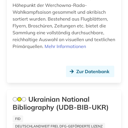
Höhepunkt der Werchowna-Rada-
wiener zeitung (1)
Wahlkampfsaison gesammelt und akribisch
sortiert wurden. Bestehend aus Flugblättern,
wirtschaft (1)
Flyern, Broschüren, Zeitungen etc. bietet die
Sammlung eine vollständig durchsuchbare,
wörterbuch (4)
reichhaltige Auswahl an visuellen und textlichen
zeitschrift (1)
Primärquellen.
Mehr Informationen
zeitschriftenaufsatz (1)
zeitung (3)
Zur Datenbank
zeitzeuge (3)
zivilbevölkerung (1)
Ukrainian National
zweiter weltkrieg (2)
Bibliography (UDB-BIB-UKR)
österreich (2)
FID
DEUTSCHLANDWEIT FREI, DFG-GEFÖRDERTE LIZENZ