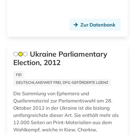
russisch-ukrainischer krieg (4)
russland (4)
Zur Datenbank
schtetl (1)
schweden (1)
Ukraine Parliamentary
separatismus (1)
Election, 2012
slawistik (2)
FID
DEUTSCHLANDWEIT FREI, DFG-GEFÖRDERTE LIZENZ
social media (2)
Die Sammlung von Ephemera und
sowjetunion (10)
Quellenmaterial zur Parlamentswahl am 28.
Oktober 2012 in der Ukraine ist die bislang
sprache (2)
umfangreichste dieser Art. Sie enthält mehr als
sprachwissenschaft (1)
12.000 Seiten an Print-Materialien aus dem
Wahlkampf, welche in Kiew, Charkiw,
strahlenunfall (2)