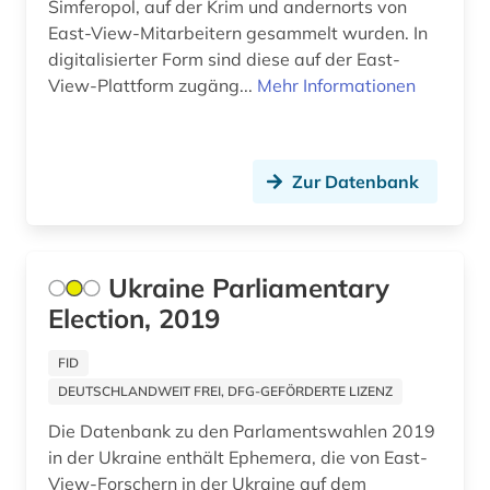
Simferopol, auf der Krim und andernorts von
East-View-Mitarbeitern gesammelt wurden. In
südosteuropa (6)
digitalisierter Form sind diese auf der East-
todesanzeige (1)
View-Plattform zugäng...
Mehr Informationen
tschernobyl (2)
udssr (1)
Zur Datenbank
ukraine (26)
ukrainisch (5)
Ukraine Parliamentary
unselbständige karte (1)
Election, 2019
volksrepublik lugansk (1)
FID
DEUTSCHLANDWEIT FREI, DFG-GEFÖRDERTE LIZENZ
weißrussisch (1)
Die Datenbank zu den Parlamentswahlen 2019
weißrussland (1)
in der Ukraine enthält Ephemera, die von East-
View-Forschern in der Ukraine auf dem
widerstand (1)