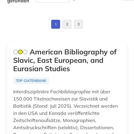
gefunden
münchen (1)
Litauen (12)
nachfolgestaaten (1)
Makedonien (11)
1
2
3
nacionalʹna biblioteka ukraïny im. v. i.
vernadsʹkoho (1)
Moldawien (12)
nationalbibliothek (1)
Montenegro (11)
American Bibliography of
oral history (2)
Slavic, East European, and
Oesterreich (4)
Eurasian Studies
osteuropa (10)
Osmanisches Reich (1)
TOP-DATENBANK
ostmitteleuropa (5)
Osteuropa (13)
Interdisziplinäre Fachbibliographie mit über
parlamentswahl (3)
Ostmitteleuropa (11)
150.000 Titelnachweisen zur Slavistik und
Baltistik (Stand: Juli 2025). Verzeichnet werden
partei (1)
Polen (18)
in den USA und Kanada veröffentlichte
pfarre (1)
Zeitschriftenaufsätze, Monographien,
Rumänien (15)
Amtsdruckschriften (selektiv), Dissertationen,
polen (1)
Russland, Sowjetunion (23)