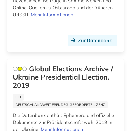
Rezensionen, Beiträge in Sammelwerken und
Online-Quellen zu Osteuropa und der früheren
politik (7)
Schweden (1)
UdSSR.
Mehr Informationen
politische verfolgung (1)
Serbien (14)
politischer protest (1)
Skandinavien (1)
Zur Datenbank
polnisch (1)
Slowakei (15)
portal (1)
Slowenien (14)
Global Elections Archive /
präsidentenwahl (2)
Suedosteuropa (11)
Ukraine Presidential Election,
quelle (2)
Tschechische Republik (16)
2019
reaktorunfall (2)
USA (1)
FID
religion (2)
DEUTSCHLANDWEIT FREI, DFG-GEFÖRDERTE LIZENZ
Ungarn (14)
Die Datenbank enthält Ephemera und offizielle
religiöse minderheit (1)
Zypern (1)
Dokumente zur Präsidentschaftswahl 2019 in
russisch (2)
der Ukraine.
Mehr Informationen