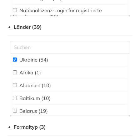
kernkraftwerk (2)
Wirtschaftswissenschaften (2)
Nationallizenz-Login für registrierte
kinderliteratur (1)
Einzelpersonen (10)
Wissenschaftskunde, Forschung, Hochschul-,
Museumswesen (0)
kirchenbuch (1)
Länder (39)
▲
kirchliche eheschließung (1)
kollektivierung (1)
Ukraine (54)
komitet gosudarstvennoj bezopasnosti (1)
Afrika (1)
kommunikation (1)
Albanien (10)
kriegszerstörung (1)
Baltikum (10)
kronländer (1)
Belarus (19)
kultur (3)
Bosnien-Herzegowina (10)
Formaltyp (3)
▲
kulturerbe (1)
Bulgarien (11)