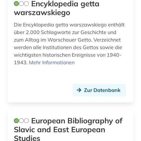
Encyklopedia getta
Suedosteuropa (15)
litauen (1)
warszawskiego
Tschechische Republik (23)
literatur (1)
Die Encyklopedia getta warszawskiego enthält
Tuerkei (1)
über 2.000 Schlagworte zur Geschichte und
literaturwissenschaft (1)
zum Alltag im Warschauer Getto. Verzeichnet
USA (2)
lodz (1)
werden alle Institutionen des Gettos sowie die
Ukraine (18)
wichtigsten historischen Ereignisse von 1940-
luxemburg (1)
1943.
Mehr Informationen
Ungarn (19)
manuskript (1)
Zypern (1)
marseille (1)
Zur Datenbank
matrikel (1)
mediensysteme (1)
European Bibliography of
memorbuch (1)
Slavic and East European
menschenrecht (1)
Studies