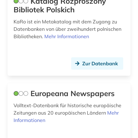
Katalog Rozproszony
Bibliotek Polskich
sammlung (1)
KaRo ist ein Metakatalog mit dem Zugang zu
sammlung varnhagen (1)
Datenbanken von über zweihundert polnischen
Bibliotheken.
Mehr Informationen
satirezeitschrift (1)
schlesien (1)
schriftdenkmal (1)
Zur Datenbank
schtetl (1)
schweiz (1)
Europeana Newspapers
schwerin (familie : 1178 - : grafschaft
Volltext-Datenbank für historische europäische
schwerin) (1)
Zeitungen aus 20 europäischen Ländern
Mehr
serbien (1)
Informationen
sibirien (1)