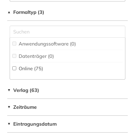
firma (1)
Australien, Ozeanien (1)
Formaltyp (3)
▲
firmeninformation (1)
Baltikum (13)
fotografie (1)
Bayern (1)
frankreich (2)
Anwendungssoftware (0
)
Belarus (15)
gedenken (1)
Datenträger (0
)
Belgien (2)
genealogie (5)
Online (75
)
Bosnien-Herzegowina (12)
geografie (1)
Brandenburg (4)
geschichte (19)
Verlag (63)
▼
Bulgarien (13)
geschichte 1917-1970 (1)
Zeiträume
▼
Byzantinisches Reich (1)
geschichte 1939 (1)
China (1)
Eintragungsdatum
▼
geschichte 1939-1945 (1)
Daenemark (1)