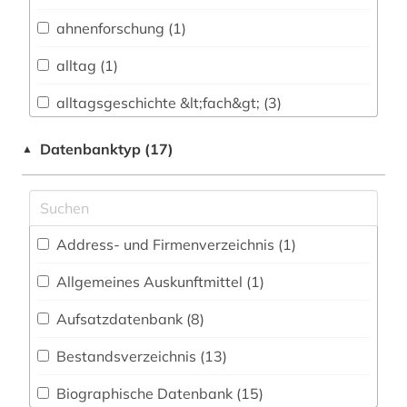
Biologie, Biotechnologie (0)
ahnenforschung (1)
Buch- und Bibliothekswesen,
Informationswissenschaft (2)
alltag (1)
Chemie und Pharmazie (0)
alltagsgeschichte &lt;fach&gt; (3)
Elektrotechnik, Elektronik, Nachrichtentechnik
architektur (2)
Datenbanktyp (17)
▲
(1)
archiv (1)
Energietechnik (0)
archäologie (2)
Ethnologie (1)
Address- und Firmenverzeichnis (1
)
artikelsuche (1)
Europäisches Dokumentationszentrum (EDZ)
(0)
Allgemeines Auskunftmittel (1
)
authentizität (1)
Fachinformationsdienst Benelux / Low
Aufsatzdatenbank (8
)
autobiografische literatur (1)
Countries Studies (0)
Bestandsverzeichnis (13
)
außenpolitik (1)
Geographie (4)
Biographische Datenbank (15
)
baltikum (1)