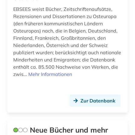
mitarbeiter (1)
EBSEES weist Bücher, Zeitschriftenaufsätze,
Rezensionen und Dissertationen zu Osteuropa
mittelalter (1)
(den früheren kommunistischen Ländern
Osteuropas) nach, die in Belgien, Deutschland,
mittellatein (1)
Finnland, Frankreich, Großbritannien, den
musik (2)
Niederlanden, Österreich und der Schweiz
publiziert wurden; berücksichtigt auch nationale
münchen (1)
Minderheiten und Emigranten; die Datenbank
enthält ca. 85.500 Nachweise von Werken, die
nachfolgestaaten (1)
zwis...
Mehr Informationen
naher osten (1)
namenkunde (1)
Zur Datenbank
nationalsozialismus (2)
niederlande (1)
Neue Bücher und mehr
niedersorbisch (2)