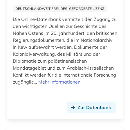
Nordrhein-Westfalen (1)
kirchenbuch (2)
DEUTSCHLANDWEIT FREI, DFG-GEFÖRDERTE LIZENZ
Norwegen (2)
kirchliche eheschließung (1)
Die Online-Datenbank vermittelt den Zugang zu
Oesterreich (16)
den wichtigsten Quellen zur Geschichte des
kollektives gedächtnis (1)
Nahen Ostens im 20. Jahrhundert: den britischen
Osmanisches Reich (2)
Regierungsdokumenten, die im Nationalarchiv
kommende &amp;lt;ritterorden&amp;gt; (1)
in Kew aufbewahrt werden. Dokumente der
Ostasien (2)
kommunismus (4)
Kolonialverwaltung, des Militärs und der
Osteuropa (22)
Diplomatie zum palästinensischen
konzentrationslager auschwitz (1)
Mandatsgebiet und zum Arabisch-Israelischen
Ostmitteleuropa (19)
Konflikt werden für die internationale Forschung
korpus &amp;lt;linguistik&amp;gt; (1)
zugänglic...
Mehr Informationen
Palaestina (2)
kronländer (1)
Portugal (2)
kultur (2)
Rheinland-Pfalz (2)
Zur Datenbank
kulturelles leben (1)
Roemisches Reich (1)
kulturerbe (6)