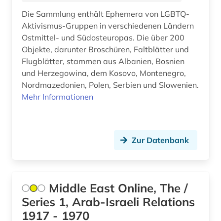
judaistik (2)
Die Sammlung enthält Ephemera von LGBTQ-
Makedonien (12)
Aktivismus-Gruppen in verschiedenen Ländern
juden (2)
Ostmittel- und Südosteuropas. Die über 200
Malta (2)
judentum (1)
Objekte, darunter Broschüren, Faltblätter und
Mecklenburg-Vorpommern (2)
Flugblätter, stammen aus Albanien, Bosnien
judenverfolgung (2)
und Herzegowina, dem Kosovo, Montenegro,
Mittelamerika (2)
Nordmazedonien, Polen, Serbien und Slowenien.
judenvernichtung (2)
Mehr Informationen
Moldawien (12)
jüdische kunst (1)
Monaco (1)
karikatur (1)
Zur Datenbank
Montenegro (13)
karte (1)
Niederlande (5)
kasachstan (1)
Niedersachsen (1)
Middle East Online, The /
katalog (4)
Series 1, Arab-Israeli Relations
Nordamerika (2)
katholische zeitung (1)
1917 - 1970