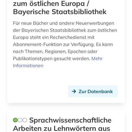
zum östlichen Europa /
nürnberg (1)
Bayerische Staatsbibliothek
online-katalog (1)
Für neue Bücher und andere Neuerwerbungen
der Bayerischen Staatsbibliothek zum östlichen
oral history (5)
Europa steht ein Recherchedienst mit
Abonnement-Funktion zur Verfügung. Es kann
ortsgeschichte &lt;fach&gt; (3)
nach Themen, Regionen, Epochen oder
ost-west-konflikt (1)
Publikationstypen gesucht werden.
Mehr
Informationen
osteuropa (13)
ostmitteleuropa (8)
Zur Datenbank
ostpreußen (3)
partei (1)
personenname (1)
Sprachwissenschaftliche
Arbeiten zu Lehnwörtern aus
pfarre (1)