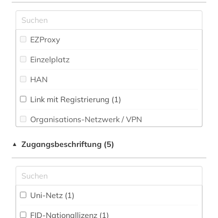
Rechtswissenschaft (2)
digitalisierung (3)
Romanistik (0)
EZProxy
diskriminierung (1)
Slavistik (27)
Einzelplatz
dohna (familie) (1)
Soziologie (11)
HAN
drittes reich (1)
Sport (0)
e-learning (1)
Link mit Registrierung (1)
Sprachen und Kulturen Asiens, Afrikas und
Ozeaniens (Orientalistik) (1)
Organisations-Netzwerk / VPN
ehemalige deutsche gebiete (1)
Technik (0)
Shibboleth
elektronische bibliothek (1)
Zugangsbeschriftung (5)
▲
Theologie und Religionswissenschaften (2)
Zugriff vor Ort
elektronische zeitschrift (1)
Werkstoffwissenschaften und
emigration (1)
Fertigungstechnik (0)
Uni-Netz (1)
enzyklopädie (1)
Westfalica (0)
FID-Nationallizenz (1)