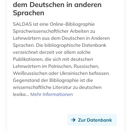
dem Deutschen in anderen
polen (45)
Sprachen
polen <volk> (1)
SALDAS ist eine Online-Bibliographie
Sprachwissenschaftlicher Arbeiten zu
polenfeldzug &lt;1939&gt; (1)
Lehnwörtern aus dem Deutschen in Anderen
Sprachen. Die bibliographische Datenbank
politik (2)
verzeichnet derzeit vor allem solche
polnisch (5)
Publikationen, die sich mit deutschen
Lehnwörtern im Polnischen, Russischen,
polnische ostgebiete (1)
Weißrussischen oder Ukrainischen befassen.
Gegenstand der Bibliographie ist die
pommern (1)
wissenschaftliche Literatur zu deutschen
portal (1)
lexika...
Mehr Informationen
posen (2)
protektorat böhmen und mähren (1)
Zur Datenbank
pädagogik (1)