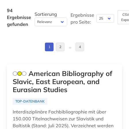
geschichte 1939-1956 (1)
Deutschland (27)
94
Sortierung
geschichte 1945 (2)
Ergebnisse
CSV
Ergebnisse
Expo
Estland (15)
pro Seite:
gefunden
geschichte 1945 - (1)
Europa (3)
geschichte 1955-1965 (1)
Finnland (2)
1
2
…
4
gesellschaft (1)
Frankreich (8)
gesetzestexte (1)
GUS (10)
American Bibliography of
getto (2)
Slavic, East European, and
Griechenland (3)
gewerkschaft (1)
Eurasian Studies
Großbritannien (5)
großbritannien (1)
TOP-DATENBANK
Hessen (1)
großpolen (2)
Interdisziplinäre Fachbibliographie mit über
Irland (2)
150.000 Titelnachweisen zur Slavistik und
hamburg (1)
Baltistik (Stand: Juli 2025). Verzeichnet werden
Island (2)