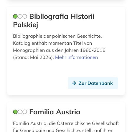
theater (2)
Bibliografia Historii
theologie (1)
Polskiej
todesanzeige (1)
Bibliographie der polnischen Geschichte.
Katalog enthält momentan Titel von
trauungsbuch (1)
Monographien aus den Jahren 1980-2016
ukraine (1)
(Stand: Mai 2026).
Mehr Informationen
ukrainisch (1)
umsiedler (1)
Zur Datenbank
unselbständige karte (1)
unterdrückung (1)
Familia Austria
untergrundliteratur (1)
Familia Austria, die Österreichische Gesellschaft
unternehmen (1)
für Genealogie und Geschichte, stellt auf ihrer