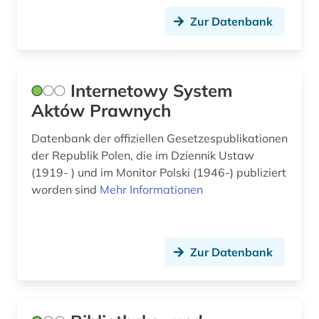
slawistik (2)
Zur Datenbank
slowenien (1)
sowjetunion (4)
Internetowy System
soziale gerechtigkeit (1)
Aktów Prawnych
sozialgeschichte (3)
Datenbank der offiziellen Gesetzespublikationen
der Republik Polen, die im Dziennik Ustaw
sozialgeschichte &lt;fach&gt; (1)
(1919- ) und im Monitor Polski (1946-) publiziert
sozialismus (2)
worden sind
Mehr Informationen
sprache (2)
sprachgeschichte (1)
Zur Datenbank
sprachwissenschaft (1)
ss (1)