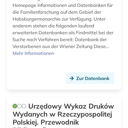
Homepage Informationen und Datenbanken für
verfolgung (1)
die Familienforschung auf dem Gebiet der
Habsburgermonarchie zur Verfügung. Unter
vertriebener (1)
anderem stehen die folgenden laufend
verwaltung (1)
erweiterten Datenbanken als Findmittel bei der
Suche nach Vorfahren bereit: Datenbank der
volk (2)
Verstorbenen aus der Wiener Zeitung Diese...
Mehr Informationen
vor- und frühgeschichte (1)
warschau (1)
warschauer aufstand &lt;1943&gt; (1)
Zur Datenbank
website (2)
weibliche vertriebene (1)
Urzędowy Wykaz Druków
Wydanych w Rzeczypospolitej
weißrussisch (1)
Polskiej. Przewodnik
wiener zeitung (1)