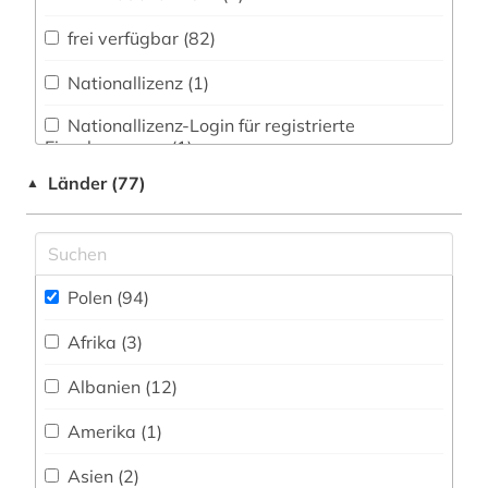
erlebnisbericht (1)
Wirtschaftswissenschaften (5)
frei verfügbar (82)
erster weltkrieg (2)
Wissenschaftskunde, Forschung, Hochschul-,
Museumswesen (0)
Nationallizenz (1)
erziehungswissenschaften (1)
Nationallizenz-Login für registrierte
estland (2)
Einzelpersonen (1)
europa (1)
Länder (77)
▲
euthanasie (1)
fachportal (2)
Polen (94)
fid ost-, ostmittel- und südosteuropa (1)
Afrika (3)
film (3)
Albanien (12)
filmmusik (1)
Amerika (1)
finck von finckenstein (familie) (1)
Asien (2)