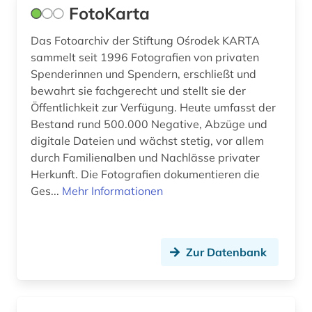
Rumänien (18)
FotoKarta
kulturgeschichte (1)
Russland, Sowjetunion (26)
Das Fotoarchiv der Stiftung Ośrodek KARTA
kulturgutverlust (1)
sammelt seit 1996 Fotografien von privaten
Saarland (1)
kunst (3)
Spenderinnen und Spendern, erschließt und
Sachsen (3)
bewahrt sie fachgerecht und stellt sie der
kunstzeitschrift (1)
Öffentlichkeit zur Verfügung. Heute umfasst der
Schweden (1)
Bestand rund 500.000 Negative, Abzüge und
landeskunde (1)
digitale Dateien und wächst stetig, vor allem
Schweiz (3)
lehndorff (familie) (1)
durch Familienalben und Nachlässe privater
Herkunft. Die Fotografien dokumentieren die
Serbien (17)
lehnwort (1)
Ges...
Mehr Informationen
Skandinavien (1)
lettland (1)
Slowakei (18)
lexikon (2)
Zur Datenbank
Slowenien (18)
lgbt (1)
Spanien (3)
linguistik (1)