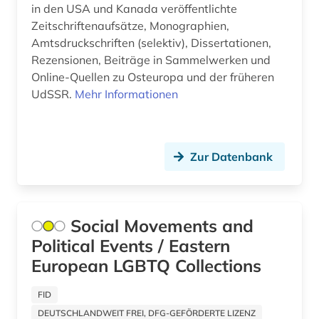
handelsrecht (1)
in den USA und Kanada veröffentlichte
Zeitschriftenaufsätze, Monographien,
Israel (2)
handschrift (1)
Amtsdruckschriften (selektiv), Dissertationen,
Italien (9)
Rezensionen, Beiträge in Sammelwerken und
heimatkunde (1)
Online-Quellen zu Osteuropa und der früheren
Japan (2)
UdSSR.
Mehr Informationen
holocaust (1)
Jugoslawien (14)
ideengeschichte (1)
Kanada (1)
innenpolitik (1)
Zur Datenbank
Korea (2)
internationales recht (1)
Kroatien (17)
interview (1)
Social Movements and
Lettland (16)
italien (1)
Political Events / Eastern
Liechtenstein (1)
European LGBTQ Collections
jahrbuch (1)
Litauen (18)
FID
johanniterorden (1)
DEUTSCHLANDWEIT FREI, DFG-GEFÖRDERTE LIZENZ
Luxemburg (1)