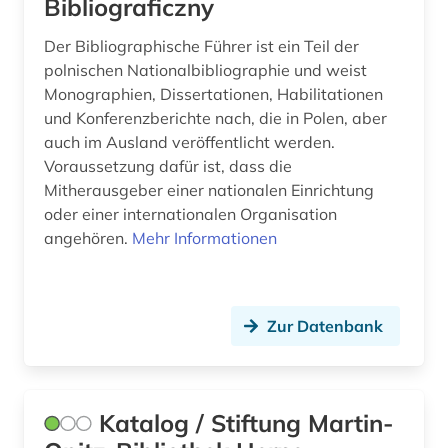
Bibliograficzny
wirtschaft (2)
Der Bibliographische Führer ist ein Teil der
polnischen Nationalbibliographie und weist
wirtschaftsrecht (1)
Monographien, Dissertationen, Habilitationen
wörterbuch (4)
und Konferenzberichte nach, die in Polen, aber
auch im Ausland veröffentlicht werden.
zeitschrift (3)
Voraussetzung dafür ist, dass die
Mitherausgeber einer nationalen Einrichtung
zeitschriftenaufsatz (2)
oder einer internationalen Organisation
zeitung (2)
angehören.
Mehr Informationen
zeitungsartikel (1)
zeitzeuge (1)
Zur Datenbank
zweiter weltkrieg (5)
österreich (6)
Katalog / Stiftung Martin-
österreich-ungarn (2)