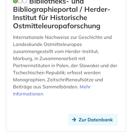
Bibliotheks- und
stadtgeschichte (2)
Bibliographieportal / Herder-
Institut für Historische
stadtgeschichte &lt;fach&gt; (1)
Ostmitteleuropaforschung
stadtgestaltung (1)
Internationale Nachweise zur Geschichte und
stadtsanierung (1)
Landeskunde Ostmitteleuropas
zusammengestellt vom Herder-Institut,
sterbebuch (1)
Marburg, in Zusammenarbeit mit
Partnerinstituten in Polen, der Slowakei und der
stettin (1)
Tschechischen Republik; erfasst werden
städtebau (1)
Monographien, Zeitschriftenaufsätze und
Beiträge aus Sammelbänden.
Mehr
sztynort (steinort) (1)
Informationen
südosteuropa (9)
taufbuch (1)
Zur Datenbank
templerorden (2)