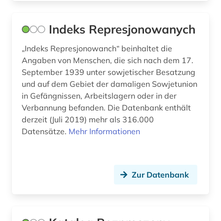
quelle (8)
Indeks Represjonowanych
rechtswissenschaft (1)
„Indeks Represjonowanch“ beinhaltet die
religion (1)
Angaben von Menschen, die sich nach dem 17.
September 1939 unter sowjetischer Besatzung
religionswissenschaft (1)
und auf dem Gebiet der damaligen Sowjetunion
in Gefängnissen, Arbeitslagern oder in der
restitution (1)
Verbannung befanden. Die Datenbank enthält
rheinland-pfalz (1)
derzeit (Juli 2019) mehr als 316.000
Datensätze.
Mehr Informationen
rotary club (1)
russisch (1)
Zur Datenbank
russisch-ukrainischer krieg (1)
russland (3)
sachsen (1)