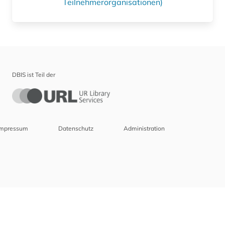
Teilnehmerorganisationen)
DBIS ist Teil der
Impressum
Datenschutz
Administration