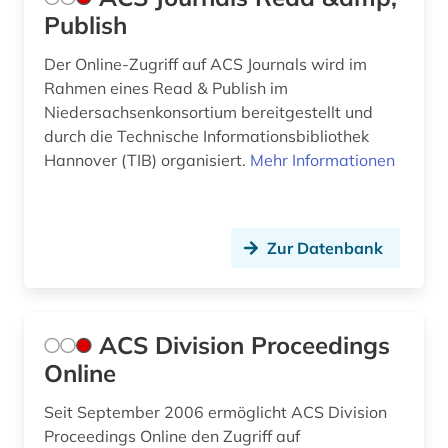
Publish
chemische stoffe (1)
Der Online-Zugriff auf ACS Journals wird im
chemische struktur (3)
Rahmen eines Read & Publish im
Niedersachsenkonsortium bereitgestellt und
chemische substanz (1)
durch die Technische Informationsbibliothek
Hannover (TIB) organisiert.
Mehr Informationen
chemische substanzen (1)
chemische verbindungen (5)
chemische verfahrenstechnik (1)
Zur Datenbank
chemisches produkt (1)
chemistry (3)
ACS Division Proceedings
chemometrie (1)
Online
chemorezeption (1)
Seit September 2006 ermöglicht ACS Division
Proceedings Online den Zugriff auf