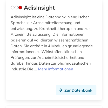
AdisInsight
enzyklopädie (6)
AdisInsight ist eine Datenbank in englischer
enzym (4)
Sprache zur Arzneimittelforschung und -
enzyme (1)
entwicklung, zu Krankheitstherapien und zur
Arzneimittelzulassung. Die Informationen
enzymkatalyse (3)
basieren auf validierten wissenschaftlichen
Daten. Sie enthält in 4 Modulen grundlegende
enzymtechnologie (1)
Informationen zu Wirkstoffen, klinischen
Prüfungen, zur Arzneimittelsicherheit und
erdgas (1)
darüber hinaus Daten zur pharmazeutischen
erdwissenschaften (1)
Industrie.Die ...
Mehr Informationen
erdöl (1)
ernährung (2)
Zur Datenbank
ernährungswissenschaften (1)
erwärmung &lt;meteorologie&gt; (1)