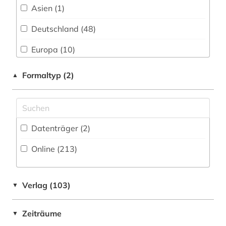
arneimittel (1)
Wirtschaftswissenschaften (47)
Asien (1)
Wissenschaftskunde, Forschung, Hochschul-,
arneistoffe (1)
Deutschland (48)
Museumswesen (4)
arzneibuch (13)
Europa (10)
arzneimitel (1)
Großbritannien (1)
Formaltyp (2)
▲
arzneimittel (36)
Kanada (1)
arzneimittelbild (1)
Oesterreich (2)
Datenträger (2
)
arzneimitteldosis (1)
Osmanisches Reich (1)
Online (213
)
arzneimittelforschung (2)
Russland, Sowjetunion (1)
arzneimittelinformation (1)
Schweiz (3)
Verlag (103)
▼
arzneimittelinformationen (1)
USA (8)
Zeiträume
arzneimittelinformationssystem (1)
▼
Ungarn (1)