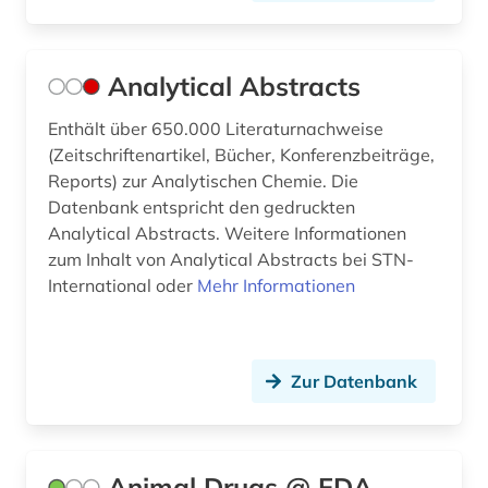
gen (1)
genanalyse (2)
Analytical Abstracts
general knowledge (1)
Enthält über 650.000 Literaturnachweise
general topics for engineers (1)
(Zeitschriftenartikel, Bücher, Konferenzbeiträge,
Reports) zur Analytischen Chemie. Die
genetik (3)
Datenbank entspricht den gedruckten
Analytical Abstracts. Weitere Informationen
genetische variabilität (1)
zum Inhalt von Analytical Abstracts bei STN-
genexpression (1)
International oder
Mehr Informationen
genom (4)
genomik (1)
Zur Datenbank
genomprojekt (2)
gentechnik (1)
Animal Drugs @ FDA