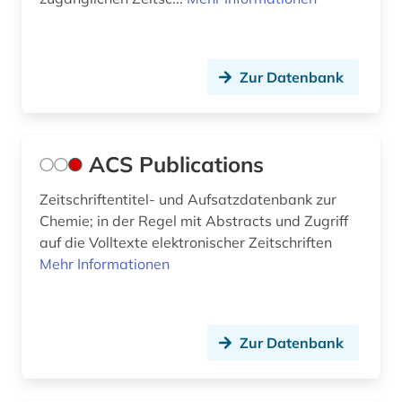
elektrophorese (2)
elektrotechnik (3)
Zur Datenbank
elementarpartikel (1)
eln (1)
ACS Publications
emil von behring (1)
Zeitschriftentitel- und Aufsatzdatenbank zur
endokrinologie (2)
Chemie; in der Regel mit Abstracts und Zugriff
auf die Volltexte elektronischer Zeitschriften
energy (1)
Mehr Informationen
engineering &amp; technology (1)
engineering profession (1)
Zur Datenbank
englisch (1)
enzyclopädie (1)