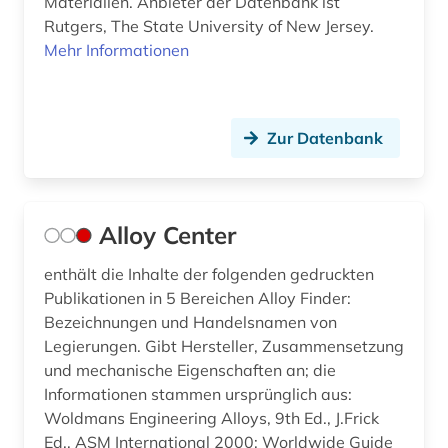
Materialien. Anbieter der Datenbank ist
forschungsdatenmanagement (1)
Rutgers, The State University of New Jersey.
forschungsdatenrepositorium (1)
Mehr Informationen
forstwirtschaft (1)
forstwissenschaft (1)
Zur Datenbank
französisch (1)
ft-raman-spektroskopie (2)
Alloy Center
galenik (2)
enthält die Inhalte der folgenden gedruckten
gaselektronenbeugung (1)
Publikationen in 5 Bereichen Alloy Finder:
Bezeichnungen und Handelsnamen von
gb-außenpolitik (1)
Legierungen. Gibt Hersteller, Zusammensetzung
und mechanische Eigenschaften an; die
gebrauchsmuster (3)
Informationen stammen ursprünglich aus:
gebrauchsmusteranmeldung (2)
Woldmans Engineering Alloys, 9th Ed., J.Frick
Ed., ASM International 2000; Worldwide Guide