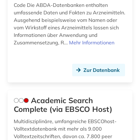
Code Die ABDA-Datenbanken enthalten
astronomy and astrophysics (1)
umfassende Daten und Fakten zu Arzneimitteln.
astrophysik (1)
Ausgehend beispielsweise vom Namen oder
vom Wirkstoff eines Arzneimittels lassen sich
atmosphäre (1)
Informationen über Anwendung und
Zusammensetzung, R...
Mehr Informationen
audiovisuelle medien (2)
aufgabensammlung (1)
Zur Datenbank
ausbildung (2)
automatisierung (1)
azofarbstoff (1)
Academic Search
Complete (via EBSCO Host)
bat-wert (1)
Multidisziplinäre, umfangreiche EBSCOhost-
bau (1)
Volltextdatenbank mit mehr als 9.000
bautechnik (1)
Volltextzeitschriften, davon ca. 7.800 peer