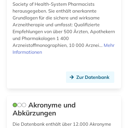
Society of Health-System Pharmacists
herausgegeben. Sie enthält anerkannte
explosionen (1)
Grundlagen für die sichere und wirksame
explosionsschutz (1)
Arzneitherapie und umfasst: Qualifizierte
Empfehlungen von über 500 Ärzten, Apothekern
fahrzeugtechnik (1)
und Pharmakologen 1 400
Arzneistoffmonographien, 10 000 Arznei...
Mehr
farblack (1)
Informationen
farbmittel (1)
fernerkundung (1)
Zur Datenbank
fertigarzneimittel (2)
festkörperchemie (1)
Akronyme und
festkörperforschung (1)
Abkürzungen
festkörpergrenzflächen (1)
Die Datenbank enthält über 12.000 Akronyme