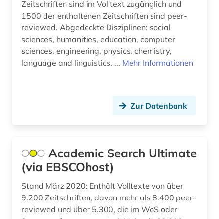
Zeitschriften sind im Volltext zugänglich und
binäre legierung (2)
1500 der enthaltenen Zeitschriften sind peer-
reviewed. Abgedeckte Disziplinen: social
bio-basierte kunststoffe (1)
sciences, humanities, education, computer
sciences, engineering, physics, chemistry,
bio-basierte verbundwerkstoffe (1)
language and linguistics, ...
Mehr Informationen
biochemie (13)
biochemische labormethoden (1)
Zur Datenbank
bioenergie (1)
bioengineer (1)
Academic Search Ultimate
biografie (1)
(via EBSCOhost)
bioinformatik (4)
Stand März 2020: Enthält Volltexte von über
bioingenieurwesen (2)
9.200 Zeitschriften, davon mehr als 8.400 peer-
reviewed und über 5.300, die im WoS oder
biologie (29)