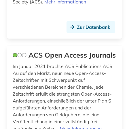
Society (ACS).
Mehr Informationen
dynamik des ozeanbodens (1)
düngemittel (2)
Zur Datenbank
e-book (1)
e-books (2)
ACS Open Access Journals
e-learning (1)
Im Januar 2021 brachte ACS Publications ACS
ejournals (1)
Au auf den Markt, neun neue Open-Access-
electronic lab notebook (1)
Zeitschriften mit Schwerpunkt auf
verschiedenen Bereichen der Chemie. Jede
elektrochemie (6)
Zeitschrift erfüllt die strengsten Open-Access-
Anforderungen, einschließlich der unter Plan S
elektronik (2)
aufgeführten Anforderungen und der
elektronische zeitschrift (8)
Anforderungen von Geldgebern, die eine
Veröffentlichung in einer vollständig frei
elektronisches buch (35)
zugänglichen Zeitsc...
Mehr Informationen