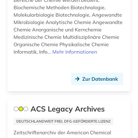
Bereiche der Chemie werden bedient:
Biochemische Methoden Biotechnologie,
din-en-iso-norm (1)
Molekularbiologie Biotechnologie, Angewandte
din-iso-norm (1)
Mikrobiologie Analytische Chemie Angewandte
Chemie Anorganische und Kernchemie
din-norm (3)
Medizinische Chemie Multidisziplinäre Chemie
Organische Chemie Physikalische Chemie
din-vde-norm (1)
Informatik, Info...
Mehr Informationen
discovery system (1)
dns (2)
Zur Datenbank
dokumentenserver (1)
droge (1)
ACS Legacy Archives
drogen (3)
drucklegung (1)
DEUTSCHLANDWEIT FREI, DFG-GEFÖRDERTE LIZENZ
Zeitschriftenarchiv der American Chemical
duftstoff (1)