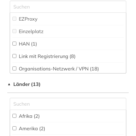
anthropogene klimaänderung (1)
Psychologie (47)
antikörper (1)
Rechtswissenschaft (28)
EZProxy
anästhesiologie (1)
Romanistik (7)
Einzelplatz
apotheke (1)
Slavistik (5)
HAN (1)
aquatisches ökosystem (1)
Soziologie (32)
Link mit Registrierung (8)
arbeitsmedizin (4)
Sport (16)
Organisations-Netzwerk / VPN (18)
arbeitsschutz (9)
Sprachen und Kulturen Asiens, Afrikas und
Shibboleth (14)
Länder (13)
▲
Ozeaniens (Orientalistik) (1)
arbeitssicherheit (1)
Zugriff vor Ort (4)
Technik (96)
arbeitsstoff (1)
Theologie und Religionswissenschaften (12)
architektur (2)
Afrika (2)
Werkstoffwissenschaften und
archiv (1)
Fertigungstechnik (102)
Amerika (2)