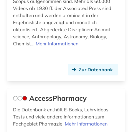
Scopus aufgenommen sind. Mehr als 60.000
Videos ab 1930 ff. der Associated Press sind
biologische ozeanographie (1)
enthalten und werden prominent in der
biomedizin (6)
Ergebnisliste angezeigt und monatlich
aktualisiert. Abgedeckte Disziplinen: Animal
biopolymere (1)
science, Anthropology, Astronomy, Biology,
Chemist...
Mehr Informationen
biotechnologie (8)
biowissenschaften (6)
bodenfruchtbarkeit (1)
Zur Datenbank
bodenkunde (2)
bodenschutz (1)
AccessPharmacy
bodenökologie (1)
Die Datenbank enthält E-Books, Lehrvideos,
Tests und viele andere Informationen zum
botanik (2)
Fachgebiet Pharmazie.
Mehr Informationen
brandschutz (3)