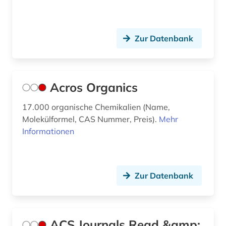
chemie wörterbuch (1)
chemie-ingenieurwesen (2)
Zur Datenbank
chemieunterricht (1)
chemikalie (12)
Acros Organics
chemikalien (6)
17.000 organische Chemikalien (Name,
Molekülformel, CAS Nummer, Preis).
Mehr
chemische analyse (1)
Informationen
chemische formel (1)
chemische industrie (2)
Zur Datenbank
chemische ozeanographie (1)
chemische reaktion (6)
ACS Journals Read &amp;
chemische reaktionen (1)