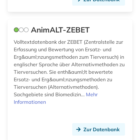
gesteinskunde (1)
gesundheit (3)
AnimALT-ZEBET
gesundheitsforschung (1)
Volltextdatenbank der ZEBET (Zentralstelle zur
gesundheitsförderung (1)
Erfassung und Bewertung von Ersatz- und
gesundheitsgefährdung (2)
Erg&auml;nzungsmethoden zum Tierversuch) in
englischer Sprache über Alternativmethoden zu
gesundheitsproblematik (1)
Tierversuchen. Sie enth&auml;lt bewertete
Ersatz- und Erg&auml;nzungsmethoden zu
gesundheitsschädlicher stoff (4)
Tierversuchen (Alternativmethoden).
Sachgebiete sind Biomedizin...
Mehr
gesundheitsversorgung (1)
Informationen
gesundheitswesen (3)
gewerbliche schutzrechte (3)
Zur Datenbank
gewerblicher rechtsschutz (4)