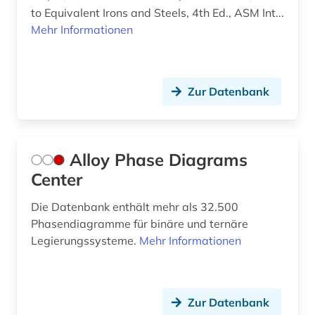
gebrauchsmusterrecht (2)
to Equivalent Irons and Steels, 4th Ed., ASM Int...
Mehr Informationen
gefahrenkenngröße (1)
gefahrensymbole (1)
gefahrgut (3)
Zur Datenbank
gefahrgutbeförderungsrecht (1)
gefahrgutsymbole (1)
Alloy Phase Diagrams
Center
gefahrstoff (11)
Die Datenbank enthält mehr als 32.500
gefahrstoffe (4)
Phasendiagramme für binäre und ternäre
gefährlicher arbeitsstoff (1)
Legierungssysteme.
Mehr Informationen
gehirn (3)
geisteswissenschaften (8)
Zur Datenbank