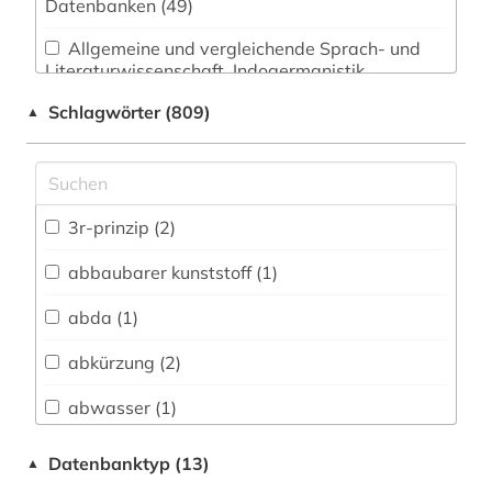
Datenbanken (49)
Allgemeine und vergleichende Sprach- und
Literaturwissenschaft. Indogermanistik.
Außereuropäische Sprachen und Literaturen (10)
Schlagwörter (809)
▲
Anglistik. Amerikanistik (10)
Archäologie (6)
Architektur, Bauingenieur- und
3r-prinzip (2)
Vermessungswesen (55)
abbaubarer kunststoff (1)
Biologie, Biotechnologie (271)
abda (1)
Buch- und Bibliothekswesen,
Informationswissenschaft (4)
abkürzung (2)
Chemie und Pharmazie (640)
abwasser (1)
Elektrotechnik, Elektronik, Nachrichtentechnik
adressbuch (1)
Datenbanktyp (13)
▲
(66)