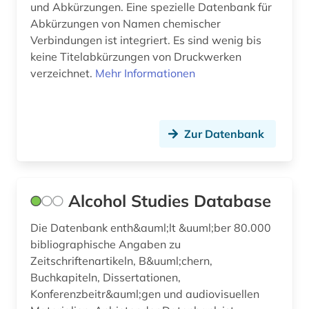
fett (1)
und Abkürzungen. Eine spezielle Datenbank für
Abkürzungen von Namen chemischer
feuerwehr (1)
Verbindungen ist integriert. Es sind wenig bis
keine Titelabkürzungen von Druckwerken
feuerwehrwesen (1)
verzeichnet.
Mehr Informationen
fid geschichtswissenschaft (2)
fid nahost-, nordafrika- und islamstudien (1)
Zur Datenbank
firmenverzeichnis (1)
formeln (1)
Alcohol Studies Database
forschung (3)
forschungdaten (1)
Die Datenbank enth&auml;lt &uuml;ber 80.000
bibliographische Angaben zu
forschungsbericht (1)
Zeitschriftenartikeln, B&uuml;chern,
Buchkapiteln, Dissertationen,
forschungsdaten (3)
Konferenzbeitr&auml;gen und audiovisuellen