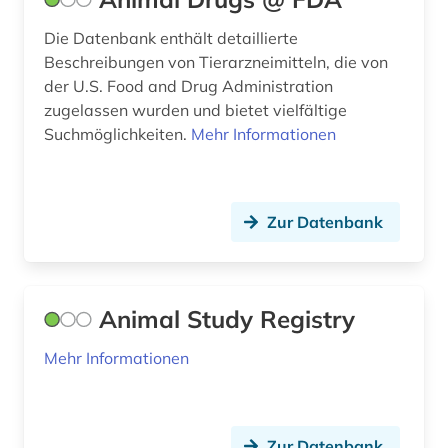
geochemie (3)
Die Datenbank enthält detaillierte
geodynamik (1)
Beschreibungen von Tierarzneimitteln, die von
der U.S. Food and Drug Administration
geodäsie (1)
zugelassen wurden und bietet vielfältige
Suchmöglichkeiten.
Mehr Informationen
geographie (1)
geologie (4)
geophysik (1)
Zur Datenbank
geowissenschaften (10)
germanistik (1)
Animal Study Registry
geschichte (7)
Mehr Informationen
geschichte der naturwissenschaften (1)
gesellschaft deutscher chemiker (1)
Zur Datenbank