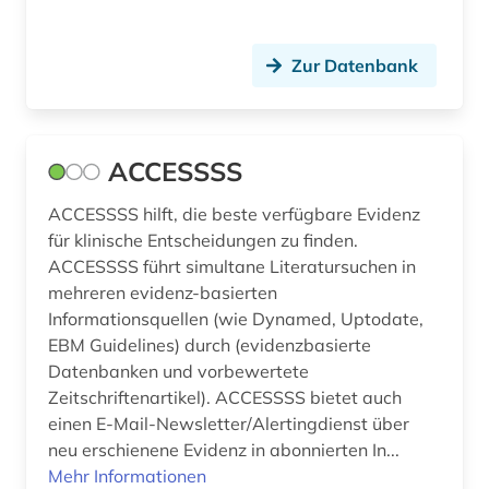
brief (1)
Zur Datenbank
briefsammlung (1)
buchbestand (1)
ACCESSSS
cd-rom (1)
ACCESSSS hilft, die beste verfügbare Evidenz
cell biology (1)
für klinische Entscheidungen zu finden.
cellulosechemie (1)
ACCESSSS führt simultane Literatursuchen in
mehreren evidenz-basierten
charles (1809-1882) (1)
Informationsquellen (wie Dynamed, Uptodate,
EBM Guidelines) durch (evidenzbasierte
checkliste (1)
Datenbanken und vorbewertete
chemical society (2)
Zeitschriftenartikel). ACCESSSS bietet auch
einen E-Mail-Newsletter/Alertingdienst über
chemie (504)
neu erschienene Evidenz in abonnierten In...
Mehr Informationen
chemie fachdidaktik (1)