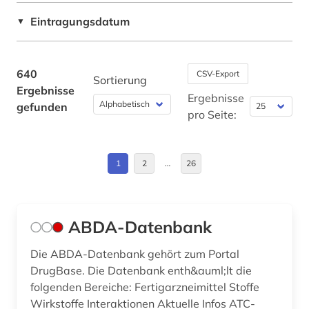
arzneimittelmarkt (2)
Eintragungsdatum
▼
arzneimittelprüfung (1)
arzneimittelrecht (1)
640
CSV-Export
Sortierung
Ergebnisse
arzneimittelrezeptor (1)
Ergebnisse
gefunden
pro Seite:
arzneimittelsicherheit (1)
arzneimittelwechselwirkung (2)
1
2
…
26
arzneimittelzulassung (1)
arzneipflanzen (1)
ABDA-Datenbank
arzneistoff (1)
Die ABDA-Datenbank gehört zum Portal
arzneistoffe (4)
DrugBase. Die Datenbank enth&auml;lt die
folgenden Bereiche: Fertigarzneimittel Stoffe
astronomie (4)
Wirkstoffe Interaktionen Aktuelle Infos ATC-