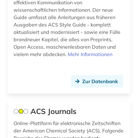
darwin, charles | naturwissenschaftler;
effektiven Kommunikation von
biologe; geologe (1)
wissenschaftlichen Informationen. Der neue
Guide umfasst alle Anleitungen aus früheren
datensammlung (15)
Ausgaben des ACS Style Guide - komplett
design (1)
aktualisiert und modernisiert - sowie eine Fülle
brandneuer Kapitel, die alles von Preprints,
deutsch (1)
Open Access, maschinenlesbaren Daten und
vielem mehr abdecken.
Mehr Informationen
deutschland (5)
devices &amp; systems (1)
Zur Datenbank
diagnose (1)
diagramm (1)
dichte (1)
ACS Journals
dienstleistung (1)
Online-Plattform für elektronische Zeitschriften
der American Chemical Society (ACS). Folgende
digitalisierung (1)