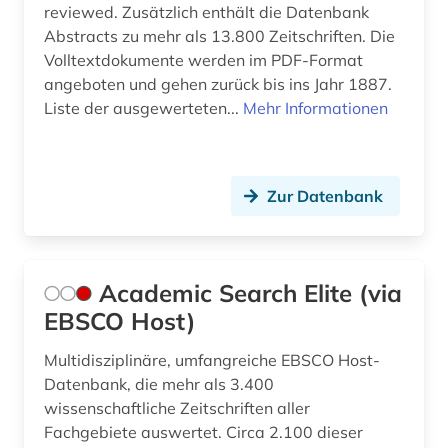
reviewed. Zusätzlich enthält die Datenbank
bedarfsgegenstand (1)
Abstracts zu mehr als 13.800 Zeitschriften. Die
Volltextdokumente werden im PDF-Format
behandlung (1)
angeboten und gehen zurück bis ins Jahr 1887.
behringwerke (1)
Liste der ausgewerteten...
Mehr Informationen
berufskrankheit (1)
bestellung (1)
Zur Datenbank
betriebswirtschaftslehre (1)
bibliografie (25)
Academic Search Elite (via
bibliographie (4)
EBSCO Host)
bibliotheksbestand (1)
Multidisziplinäre, umfangreiche EBSCO Host-
Datenbank, die mehr als 3.400
bibliothekskatalog plus (1)
wissenschaftliche Zeitschriften aller
Fachgebiete auswertet. Circa 2.100 dieser
bildverarbeitung (1)