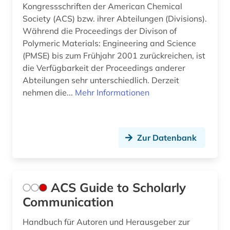
china (3)
Kongressschriften der American Chemical
Society (ACS) bzw. ihrer Abteilungen (Divisions).
chromatographie (5)
Während die Proceedings der Divison of
chromosom (1)
Polymeric Materials: Engineering and Science
(PMSE) bis zum Frühjahr 2001 zurückreichen, ist
circuit (1)
die Verfügbarkeit der Proceedings anderer
Abteilungen sehr unterschiedlich. Derzeit
cochrane collaboration (1)
nehmen die...
Mehr Informationen
components (1)
computing &amp; processing (1)
Zur Datenbank
corona (1)
covid-19 (2)
ACS Guide to Scholarly
cytokine (1)
Communication
cytologie (3)
Handbuch für Autoren und Herausgeber zur