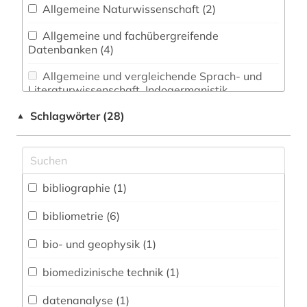
Allgemeine Naturwissenschaft (2)
Allgemeine und fachübergreifende
Datenbanken (4)
Allgemeine und vergleichende Sprach- und
Literaturwissenschaft. Indogermanistik.
Außereuropäische Sprachen und Literaturen (0)
Schlagwörter (28)
▲
Anglistik. Amerikanistik (0)
Archäologie (0)
Architektur, Bauingenieur- und
bibliographie (1)
Vermessungswesen (0)
bibliometrie (6)
Biologie, Biotechnologie (0)
bio- und geophysik (1)
Buch- und Bibliothekswesen,
Informationswissenschaft (1)
biomedizinische technik (1)
Chemie und Pharmazie (0)
datenanalyse (1)