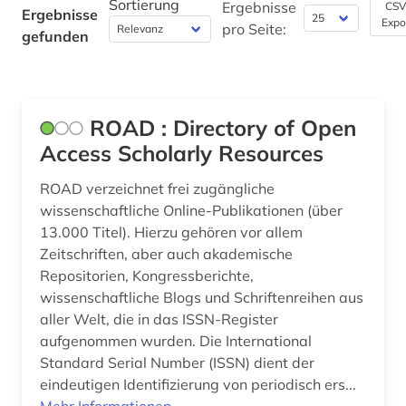
Sortierung
Ergebnisse
CSV
Ergebnisse
Soziologie (0)
Expo
pro Seite:
gefunden
Sport (0)
Technik (1)
ROAD : Directory of Open
Theologie und Religionswissenschaften (0)
Access Scholarly Resources
Werkstoffwissenschaften und
Fertigungstechnik (1)
ROAD verzeichnet frei zugängliche
wissenschaftliche Online-Publikationen (über
Wirtschaftswissenschaften (0)
13.000 Titel). Hierzu gehören vor allem
Zeitschriften, aber auch akademische
Wissenschaftskunde, Forschung, Hochschul-,
Repositorien, Kongressberichte,
Museumswesen (1)
wissenschaftliche Blogs und Schriftenreihen aus
aller Welt, die in das ISSN-Register
aufgenommen wurden. Die International
Standard Serial Number (ISSN) dient der
eindeutigen Identifizierung von periodisch ers...