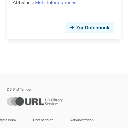
Abteilun...
Mehr Informationen
Zur Datenbank
DBIS ist Teil der
Impressum
Datenschutz
Administration