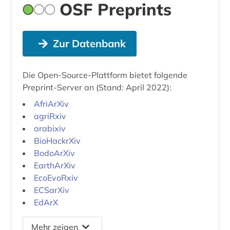
OSF Preprints
Zur Datenbank
Die Open-Source-Plattform bietet folgende
Preprint-Server an (Stand: April 2022):
AfriArXiv
agriRxiv
arabixiv
BioHackrXiv
BodoArXiv
EarthArXiv
EcoEvoRxiv
ECSarXiv
EdArX
Mehr zeigen