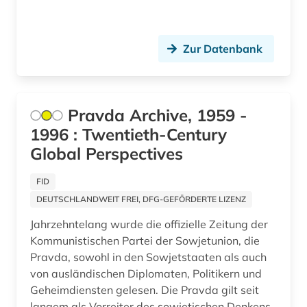
satirische zeitschrift (1)
sibirien (1)
Zur Datenbank
slavistik (1)
slawistik (1)
Pravda Archive, 1959 -
sowjetunion (75)
1996 : Twentieth-Century
soziologie (1)
Global Perspectives
spionage (1)
FID
stalin (1)
DEUTSCHLANDWEIT FREI, DFG-GEFÖRDERTE LIZENZ
Jahrzehntelang wurde die offizielle Zeitung der
stalinismus (2)
Kommunistischen Partei der Sowjetunion, die
straflager (1)
Pravda, sowohl in den Sowjetstaaten als auch
von ausländischen Diplomaten, Politikern und
strahlenunfall (2)
Geheimdiensten gelesen. Die Pravda gilt seit
langem als Vorreiter des sowjetischen Denkens.