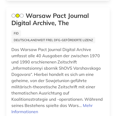
quellensammlung (3)
Warsaw Pact Journal
reaktorunfall (2)
Digital Archive, The
rehabilitation (1)
FID
DEUTSCHLANDWEIT FREI, DFG-GEFÖRDERTE LIZENZ
religiöse verfolgung (1)
Das Warsaw Pact Journal Digital Archive
restitution (1)
umfasst alle 40 Ausgaben der zwischen 1970
und 1990 erschienenen Zeitschrift
russisch (1)
„Informatsionnyi sbornik ShOVS Varshavskogo
russisch-ukrainischer krieg (1)
Dogovora“. Hierbei handelt es sich um eine
geheime, von der Sowjetunion geführte
russland (42)
militärisch-theoretische Zeitschrift mit einer
thematischen Ausrichtung auf
samisdat (1)
Koalitionsstrategie und -operationen. Während
seines Bestehens spielte das Wars...
Mehr
sammlung (1)
Informationen