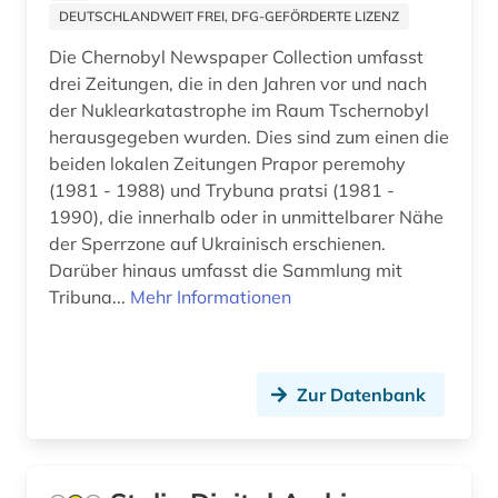
DEUTSCHLANDWEIT FREI, DFG-GEFÖRDERTE LIZENZ
online-ressource (1)
Die Chernobyl Newspaper Collection umfasst
drei Zeitungen, die in den Jahren vor und nach
oral history (2)
der Nuklearkatastrophe im Raum Tschernobyl
orientalistik (1)
herausgegeben wurden. Dies sind zum einen die
beiden lokalen Zeitungen Prapor peremohy
ost-west-konflikt (1)
(1981 - 1988) und Trybuna pratsi (1981 -
1990), die innerhalb oder in unmittelbarer Nähe
ostdeutschland (1)
der Sperrzone auf Ukrainisch erschienen.
osteuropa (4)
Darüber hinaus umfasst die Sammlung mit
Tribuna...
Mehr Informationen
osteuropawissenschaften (1)
partei (1)
Zur Datenbank
perestroika (1)
persisch (1)
philosophie (1)