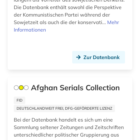
südasien (1)
Die Datenbank enthält sowohl die Perspektive
taliban (2)
der Kommunistischen Partei während der
Sowjetzeit als auch die der konservati...
Mehr
terrorismus (1)
Informationen
theater (1)
totalitarismus (1)
Zur Datenbank
tschernobyl (2)
turkologie (1)
Afghan Serials Collection
turksprachen (1)
FID
udssr (1)
DEUTSCHLANDWEIT FREI, DFG-GEFÖRDERTE LIZENZ
ukraine (6)
Bei der Datenbank handelt es sich um eine
Sammlung seltener Zeitungen und Zeitschriften
unterdrückung (2)
unterschiedlicher politischer Gruppierung aus