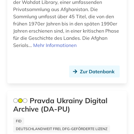
der Wahdat Library, einer umfassenden
unterhaltungsliteratur (1)
Privatsammlung aus Afghanistan. Die
usa (2)
Sammlung umfasst über 45 Titel, die von den
frühen 1970er Jahren bis in den späten 1990er
verzeichnis (1)
Jahren erschienen sind, in einer kritischen Phase
für die Geschichte des Landes. Die Afghan
volk (1)
Serials...
Mehr Informationen
warschauer pakt (1)
weißrussland (1)
Zur Datenbank
wirtschaft (2)
wissenschaftsgeschichte (1)
Pravda Ukrainy Digital
wochenzeitschrift (1)
Archive (DA-PU)
wörterbuch (2)
FID
zeitgeschichte &lt;fach&gt; (1)
DEUTSCHLANDWEIT FREI, DFG-GEFÖRDERTE LIZENZ