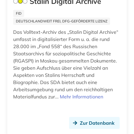
Stalin Digital Archive
plakat (1)
FID
DEUTSCHLANDWEIT FREI, DFG-GEFÖRDERTE LIZENZ
polen (2)
Das Volltext-Archiv des „Stalin Digital Archive“
polen <volk> (1)
umfasst in digitalisierter Form u. a. die rund
28.000 im „Fond 558“ des Russischen
politik (2)
Staatsarchivs für soziopolitische Geschichte
politisch verfolgter (2)
(RGASPI) in Moskau gesammelten Dokumente.
Sie geben Aufschluss über eine Vielzahl an
populärliteratur (1)
Aspekten von Stalins Herrschaft und
Biographie. Das SDA bietet auch eine
pravda (2)
Arbeitsumgebung rund um den reichhaltigen
Materialfundus zur...
Mehr Informationen
pravda (zeitung) (1)
presse (2)
putsch (1)
Zur Datenbank
quelle (2)