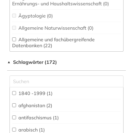
Ernährungs- und Haushaltswissenschaft (0)
Ägyptologie (0)
Allgemeine Naturwissenschaft (0)
Allgemeine und fachübergreifende
Datenbanken (22)
Allgemeine und vergleichende Sprach- und
Schlagwörter (172)
▲
Literaturwissenschaft. Indogermanistik.
Außereuropäische Sprachen und Literaturen (2)
Altorientalistik (0)
1840 -1999 (1)
Anglistik. Amerikanistik (0)
Archäologie (0)
afghanistan (2)
Architektur, Bauingenieur- und
antifaschismus (1)
Vermessungswesen (1)
arabisch (1)