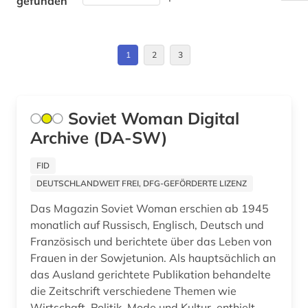
gefunden
kaiserreich (1)
Montenegro (1)
kalter krieg (1)
Osteuropa (11)
1
2
3
karikatur (1)
Ostmitteleuropa (3)
kasachstan (2)
Polen (4)
Soviet Woman Digital
kaukasus (1)
Archive (DA-SW)
Rumänien (1)
kernkraftwerk (2)
Russland, Sowjetunion (61)
FID
DEUTSCHLANDWEIT FREI, DFG-GEFÖRDERTE LIZENZ
kinderliteratur (1)
Serbien (1)
Das Magazin Soviet Woman erschien ab 1945
kino (4)
Slowakei (1)
monatlich auf Russisch, Englisch, Deutsch und
Französisch und berichtete über das Leben von
kirgisistan (1)
Slowenien (1)
Frauen in der Sowjetunion. Als hauptsächlich an
kollektivierung (1)
das Ausland gerichtete Publikation behandelte
Suedosteuropa (1)
die Zeitschrift verschiedene Themen wie
komitet gosudarstvennoj bezopasnosti (1)
Tschechische Republik (1)
Wirtschaft, Politik, Mode und Kultur, enthielt