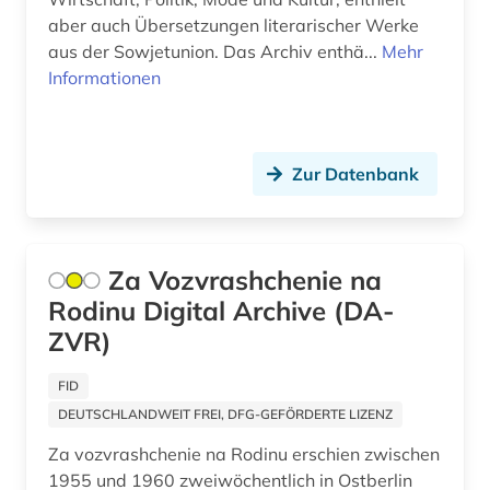
aber auch Übersetzungen literarischer Werke
kommunismus (1)
USA (2)
aus der Sowjetunion. Das Archiv enthä...
Mehr
konfiskation (1)
Informationen
Ukraine (10)
kriegsbeute (1)
Ungarn (1)
kultur (2)
Zur Datenbank
kulturgeschichte (1)
kulturgut (1)
Za Vozvrashchenie na
kunst (1)
Rodinu Digital Archive (DA-
ZVR)
kunstgeschichte (1)
FID
kunstraub (1)
DEUTSCHLANDWEIT FREI, DFG-GEFÖRDERTE LIZENZ
lettland (1)
Za vozvrashchenie na Rodinu erschien zwischen
litauen (1)
1955 und 1960 zweiwöchentlich in Ostberlin