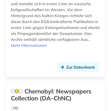
und wandte sich in erster Linie an russische
literatur (7)
Exilgesellschaften im Westen. Vor dem
Hintergrund des Kalten Krieges richtete sich
literaturnaja gazeta (2)
diese durch den KGB kontrollierte Publikation in
erster Linie gegen Exilorganisationen und diente
militär (1)
als Propagandamittel der Sowjetunion. Das
militärwissenschaft (1)
Archiv enthält sämtliche verfügbaren Aus...
Mehr Informationen
mittelasien gus (1)
mitteleuropa (2)
Zur Datenbank
mord (2)
mudjahedin (2)
nachfolgestaaten (1)
Chernobyl: Newspapers
Collection (DA-ChNC)
naher osten (1)
FID
nationalsozialismus (1)