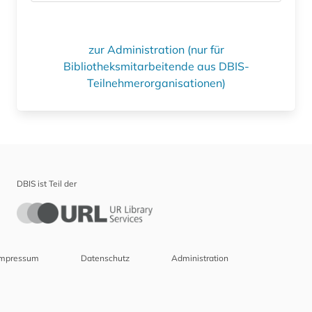
zur Administration (nur für
Bibliotheksmitarbeitende aus DBIS-
Teilnehmerorganisationen)
DBIS ist Teil der
Impressum
Datenschutz
Administration