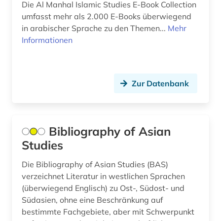
Die Al Manhal Islamic Studies E-Book Collection
südasien (5)
umfasst mehr als 2.000 E-Books überwiegend
in arabischer Sprache zu den Themen...
Mehr
südostasien (1)
Informationen
theologie (1)
turkologie (4)
Zur Datenbank
turksprachen (4)
usa (1)
Bibliography of Asian
vorderasiatische archäologie (1)
Studies
westasien (1)
Die Bibliography of Asian Studies (BAS)
wörterbuch (7)
verzeichnet Literatur in westlichen Sprachen
(überwiegend Englisch) zu Ost-, Südost- und
zeischrift (1)
Südasien, ohne eine Beschränkung auf
bestimmte Fachgebiete, aber mit Schwerpunkt
zentralasien (4)