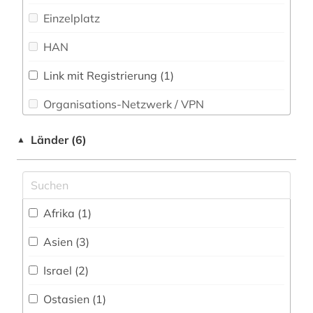
islamische kunst (1)
Einzelplatz
islamische staaten (1)
HAN
islamische welt (1)
Link mit Registrierung (1)
islamwissenschaft (7)
Organisations-Netzwerk / VPN
islamwissenschaften (1)
Shibboleth
Länder (6)
▲
judaismus (1)
Zugriff vor Ort (1)
judaistik (2)
juden (2)
Afrika (1)
judentum (3)
Asien (3)
jüdische religion (1)
Israel (2)
koran (4)
Ostasien (1)