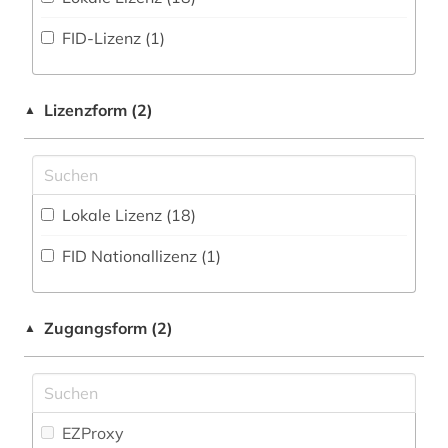
fid nahost-, nordafrika- und islamstudien (1)
FID-Lizenz (1)
geheimdienst (1)
geschichte (8)
Lizenzform (2)
▲
geschichte 1945-2009 (1)
geschlechterforschung (1)
Lokale Lizenz (18)
hebräisch (2)
FID Nationallizenz (1)
iran (1)
iranische sprachen (1)
Zugangsform (2)
▲
iranistik (5)
islam (9)
islamische architektur (1)
EZProxy