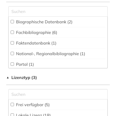
asien (1)
asien-afrika-wissenschaft (1)
Biographische Datenbank (2
)
bericht (1)
Fachbibliographie (6
)
bibliografie (4)
Faktendatenbank (1
)
biographie (1)
National-, Regionalbibliographie (1
)
bosnien-herzegowina (1)
Portal (1
)
christentum (1)
Volltextdatenbank (3
)
cia (1)
Lizenztyp (3)
▲
Wörterbuch, Enzyklopädie, Nachschlagwerk
elektronisches buch (1)
(16
)
enzyklopädie (2)
Frei verfügbar (5)
fachübergreifend (1)
Lokale Lizenz (18)