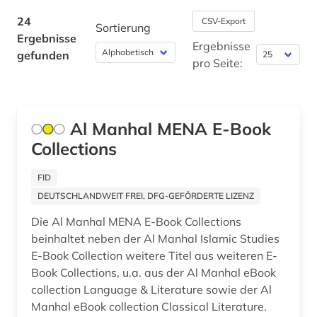
ostasien (1)
24
CSV-Export
Sortierung
Ergebnisse
persisch (3)
Ergebnisse
gefunden
pro Seite:
persische literatur (1)
philologie (1)
Al Manhal MENA E-Book
quelle (1)
Collections
quran (4)
FID
religionswissenschaft (2)
DEUTSCHLANDWEIT FREI, DFG-GEFÖRDERTE LIZENZ
russland (1)
Die Al Manhal MENA E-Book Collections
beinhaltet neben der Al Manhal Islamic Studies
semitistik (1)
E-Book Collection weitere Titel aus weiteren E-
Book Collections, u.a. aus der Al Manhal eBook
sowjetunion (1)
collection Language & Literature sowie der Al
sprache (2)
Manhal eBook collection Classical Literature.