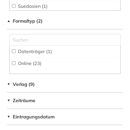
koranwissenschaft (4)
Suedasien (1)
linguistik (1)
Suedostasien (1)
Formaltyp (2)
▲
literatur (2)
mittelasien (3)
Datenträger (1
)
mittelasien gus (1)
Online (23
)
nachrichtendienst (1)
nachschlagewerk (1)
Verlag (9)
▼
naher osten (6)
Zeiträume
nordafrika (1)
▼
orient (1)
Eintragungsdatum
▼
orientalistik (10)