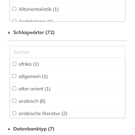
Altorientalistik (1)
Archäologie (1)
Schlagwörter (72)
▲
Geographie (1)
Geschichte (11)
Orientalistik (24)
afrika (1)
Ostasien (1)
allgemein (1)
Philosophie (2)
alter orient (1)
Rechtswissenschaft (1)
arabisch (6)
Soziologie (1)
arabische literatur (2)
Theologie und Religionswissenschaften (16)
arabistik (4)
Datenbanktyp (7)
▲