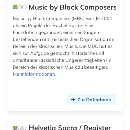
Music by Black Composers
fernsehen (1)
Music by Black Composers (MBC) wurde 2001
fid darstellende kunst (1)
als ein Projekt der Rachel Barton Pine
Foundation gegründet, einer seit langem
film (7)
bestehenden antirassistischen Organisation im
filmwissenschaft (1)
Bereich der klassischen Musik. Die MBC hat es
sich zur Aufgabe gemacht, historische und
findbuch (1)
anhaltende rassistische Ungerechtigkeiten im
Bereich der klassischen Musik zu beseitigen.
finnland (5)
Mehr Informationen
firma (1)
fische (1)
Zur Datenbank
flucht (2)
flüchtling (1)
Helvetia Sacra / Register
flüchtlingspolitik (1)