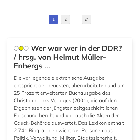
Estland (3)
barßel (1)
Europa (10)
1
2
…
24
basel (1)
Finnland (5)
bauhaus (1)
Frankreich (7)
Wer war wer in der DDR?
bayerisch-schwaben (1)
/ hrsg. von Helmut Müller-
Gibraltar (1)
bayern (9)
Enbergs ...
Griechenland (1)
beamter (1)
Die vorliegende elektronische Ausgabe
Griechenland (Altertum) (1)
entspricht der neuesten, überarbeiteten und um
beethoven (1)
25 Prozent erweiterten Buchausgabe des
Großbritannien (19)
begräbnisstätte (1)
Christoph Links Verlages (2001), die auf den
Hamburg (4)
Ergebnissen der jüngsten zeitgeschichtlichen
behörde (1)
Forschung beruht und u.a. auch die Akten der
Hessen (3)
Gauck-Behörde auswertet. Das Lexikon enthält
belarus (1)
2.741 Biographien wichtiger Personen aus
Irland (6)
belarussen (1)
Politik, Verwaltung, Militär, Staatssicherheit,