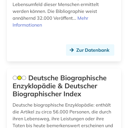
Lebensumfeld dieser Menschen ermittelt
deutsches sprachgebiet (12)
werden können. Die Bibliographie weist
deutschland (38)
annähernd 32.000 Veröffent...
Mehr
Informationen
deutschland (1)
deutschland &lt ddr &gt (1)
Zur Datenbank
deutschland &lt;ddr, motiv&gt; (1)
deutschland (ddr) (3)
deutschsprachiger raum (1)
Deutsche Biographische
Enzyklopädie & Deutscher
digital database (1)
Biographischer Index
digital humanities (2)
Deutsche biographische Enzyklopädie: enthält
digitale bildverarbeitung (1)
die Artikel zu circa 56.000 Personen, die durch
ihren Lebensweg, ihre Leistungen oder ihre
diskriminierung (1)
Taten bis heute bemerkenswert erscheinen und