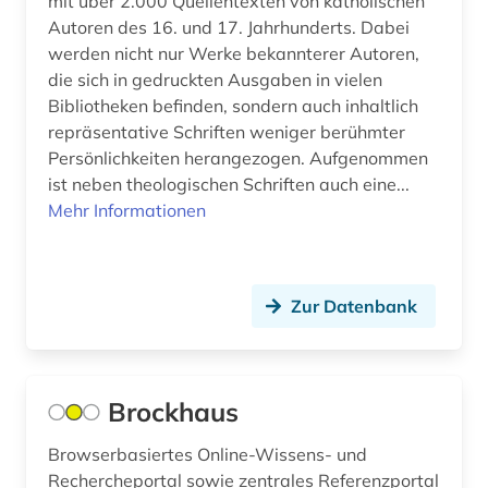
mit über 2.000 Quellentexten von katholischen
dänemark (8)
Autoren des 16. und 17. Jahrhunderts. Dabei
werden nicht nur Werke bekannterer Autoren,
dänisch-hallische mission (1)
die sich in gedruckten Ausgaben in vielen
Bibliotheken befinden, sondern auch inhaltlich
edition (1)
repräsentative Schriften weniger berühmter
Persönlichkeiten herangezogen. Aufgenommen
ehemalige deutsche gebiete (1)
ist neben theologischen Schriften auch eine...
einwanderer (2)
Mehr Informationen
einwanderung (1)
elektronische bibliothek (2)
Zur Datenbank
elektronische bildverarbeitung (1)
elektronische kunst (2)
Brockhaus
elektronisches buch (3)
Browserbasiertes Online-Wissens- und
elsfleth (1)
Rechercheportal sowie zentrales Referenzportal