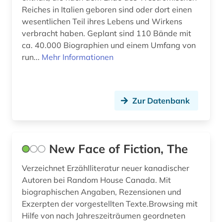
gaza [stadt] (1)
Reiches in Italien geboren sind oder dort einen
wesentlichen Teil ihres Lebens und Wirkens
gedenken (1)
verbracht haben. Geplant sind 110 Bände mit
gedenktag (1)
ca. 40.000 Biographien und einem Umfang von
run...
Mehr Informationen
gefallener (2)
gefangener (1)
Zur Datenbank
gefängnis (1)
gelehrtenverzeichnis (1)
gelehrter (2)
New Face of Fiction, The
gemälde (2)
Verzeichnet Erzählliteratur neuer kanadischer
Autoren bei Random House Canada. Mit
gender (1)
biographischen Angaben, Rezensionen und
Exzerpten der vorgestellten Texte.Browsing mit
genealogie (8)
Hilfe von nach Jahreszeiträumen geordneten