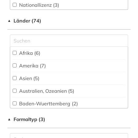
Nationallizenz (3)
audio recordings (1)
Nationallizenz-Login für registrierte
audiovisuelles material (1)
Länder (74)
▲
Einzelpersonen (3)
aufklärung (1)
augenzeuge (2)
Afrika (6)
auguste rodin (1)
Amerika (7)
auktionshäuser (1)
Asien (5)
ausstellung (2)
Australien, Ozeanien (5)
australien (3)
Baden-Wuerttemberg (2)
auswanderer (2)
Baltikum (2)
Formaltyp (3)
▲
auswanderung (3)
Bayern (17)
autobiografie (3)