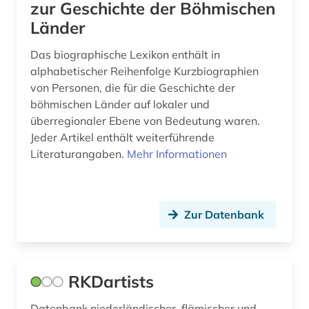
zur Geschichte der Böhmischen
Länder
frauen (2)
Das biographische Lexikon enthält in
frauenbewegung (3)
alphabetischer Reihenfolge Kurzbiographien
frauenforschung (8)
von Personen, die für die Geschichte der
böhmischen Länder auf lokaler und
frauengeschichte (1)
überregionaler Ebene von Bedeutung waren.
Jeder Artikel enthält weiterführende
frauenliteratur (1)
Literaturangaben.
Mehr Informationen
freilichtmuseum (1)
friedhof (1)
Zur Datenbank
friesland (provinz) (1)
fruchtbringende gesellschaft (1)
RKDartists
frühe neuzeit (4)
Datenbank niederländischer, flämischer und