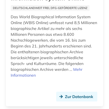
botanik (2)
Ungarn (7)
DEUTSCHLANDWEIT FREI, DFG-GEFÖRDERTE LIZENZ
brake (1)
Das World Biographical Information System
brandenburg (2)
Online (WBIS Online) umfasst rund 8,5 Millionen
biographische Artikel zu mehr als sechs
braunschweig (1)
Millionen Personen aus etwa 8.600
Nachschlagewerken, die vom 16. bis zum
bremen (3)
Beginn des 21. Jahrhunderts erschienen sind.
brief (2)
Die enthaltenen biographischen Archive
berücksichtigen jeweils unterschiedliche
briefe (1)
Sprach- und Kulturräume. Die folgenden
biographischen Archive werden ...
Mehr
briefsammlung (2)
Informationen
brünn (1)
buchdruck (1)
Zur Datenbank
buchdrucker (2)