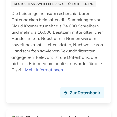
DEUTSCHLANDWEIT FREI, DFG-GEFÖRDERTE LIZENZ
erzdiözese salzburg (1)
Die beiden gemeinsam recherchierbaren
erzählen (1)
Datenbanken beinhalten die Sammlungen von
Sigrid Krämer zu mehr als 34.000 Schreibern
estland (3)
und mehr als 16.000 Besitzern mittelalterlicher
Handschriften. Nebst deren Namen werden -
ethnologie (1)
soweit bekannt - Lebensdaten, Nachweise von
europa (7)
Handschriften sowie von Sekundärliteratur
angegeben. Relevant ist die Datenbank, die
europäer (2)
nicht als Printmedium publiziert wurde, für alle
Diszi...
Mehr Informationen
europäische geistesgeschichte (1)
euthanasie &lt;nationalsozialismus&gt; (1)
Zur Datenbank
evangelische geistliche (1)
evangelische kirche (2)
exil (1)