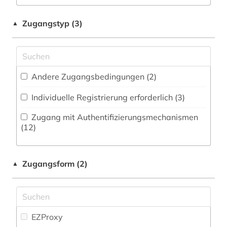
Musikwissenschaft (47)
anthologie (1)
Zeitungs-, Zeitschriftenbibliographie (3
)
Natur- und Umweltschutz (0)
Zugangstyp (3)
▲
anthroposophie (1)
Ostasienwissenschaften (0)
antifaschismus (1)
Pädagogik (6)
antike (1)
Andere Zugangsbedingungen (2)
Pflegewissenschaft (0)
antisemitismusforschung (1)
Individuelle Registrierung erforderlich (3)
Philosophie (8)
aquarell (1)
Zugang mit Authentifizierungsmechanismen
Physik (3)
(12)
arabisch (2)
Politologie (28)
arabische literatur (2)
Zugangsform (2)
▲
Psychologie (3)
arbeiterbewegung (4)
Rechtswissenschaft (9)
architekt (4)
Romanistik (21)
EZProxy
architektin (2)