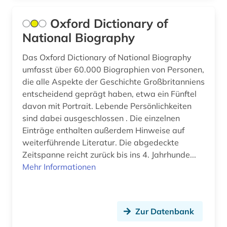
buchhandel (2)
Oxford Dictionary of
buchhändler (1)
National Biography
burkina faso (1)
Das Oxford Dictionary of National Biography
business (1)
umfasst über 60.000 Biographien von Personen,
die alle Aspekte der Geschichte Großbritanniens
byzantinisches reich (2)
entscheidend geprägt haben, etwa ein Fünftel
davon mit Portrait. Lebende Persönlichkeiten
byzantinistik (1)
sind dabei ausgeschlossen . Die einzelnen
byzanz (3)
Einträge enthalten außerdem Hinweise auf
weiterführende Literatur. Die abgedeckte
böhmen (2)
Zeitspanne reicht zurück bis ins 4. Jahrhunde...
Mehr Informationen
böhmische länder (1)
bühnenkünstler (1)
bürger (1)
Zur Datenbank