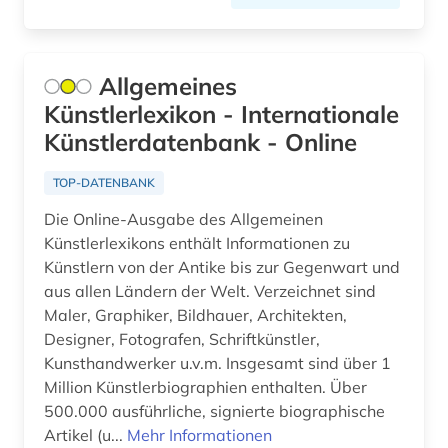
christianisierung (1)
chronik (3)
Allgemeines
commonwealth (1)
Künstlerlexikon - Internationale
côte divoire (1)
Künstlerdatenbank - Online
datensammlung (2)
TOP-DATENBANK
ddr (1)
Die Online-Ausgabe des Allgemeinen
Künstlerlexikons enthält Informationen zu
dedesdorf (1)
Künstlern von der Antike bis zur Gegenwart und
aus allen Ländern der Welt. Verzeichnet sind
demokratie (1)
Maler, Graphiker, Bildhauer, Architekten,
dendi (1)
Designer, Fotografen, Schriftkünstler,
Kunsthandwerker u.v.m. Insgesamt sind über 1
denkmal (3)
Million Künstlerbiographien enthalten. Über
500.000 ausführliche, signierte biographische
deportation (2)
Artikel (u...
Mehr Informationen