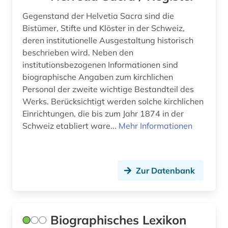
Gegenstand der Helvetia Sacra sind die
forschung (1)
Bistümer, Stifte und Klöster in der Schweiz,
forschung / außeruniversitäre forschung (1)
deren institutionelle Ausgestaltung historisch
beschrieben wird. Neben den
forschungsdaten (3)
institutionsbezogenen Informationen sind
biographische Angaben zum kirchlichen
forschungsprojekt (1)
Personal der zweite wichtige Bestandteil des
Werks. Berücksichtigt werden solche kirchlichen
fotograf (2)
Einrichtungen, die bis zum Jahr 1874 in der
fotografie (3)
Schweiz etabliert ware...
Mehr Informationen
fragment (1)
franckesche stiftungen (1)
Zur Datenbank
frankfurt (2)
frankreich (6)
Biographisches Lexikon
frau (7)