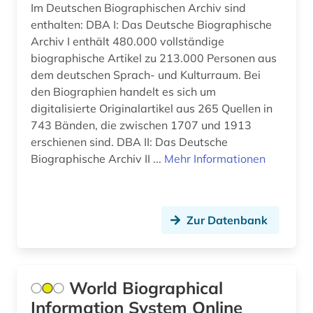
Im Deutschen Biographischen Archiv sind
Slowakei (2)
enthalten: DBA I: Das Deutsche Biographische
biographie 1750-1850 (1)
Archiv I enthält 480.000 vollständige
Slowenien (4)
biographie 1815-1950 (1)
biographische Artikel zu 213.000 Personen aus
dem deutschen Sprach- und Kulturraum. Bei
Spanien (4)
biographie 1815-2005 (1)
den Biographien handelt es sich um
Suedamerika (3)
digitalisierte Originalartikel aus 265 Quellen in
biographie. (1)
743 Bänden, die zwischen 1707 und 1913
Suedasien (3)
erschienen sind. DBA II: Das Deutsche
biographien (5)
Biographische Archiv II ...
Mehr Informationen
Suedostasien (1)
biographische nachschlagewerke (1)
Suedosteuropa (2)
biologie (2)
Thueringen (2)
Zur Datenbank
blexen (1)
Tschechische Republik (14)
bosch (1)
USA (15)
World Biographical
bosnien-herzegowina (1)
Information System Online
Ukraine (1)