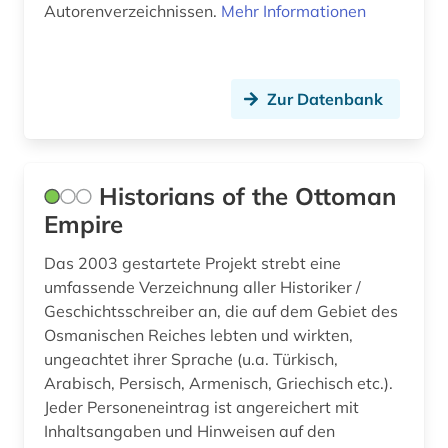
genealogische tafel (1)
Autorenverzeichnissen.
Mehr Informationen
geographie (1)
georg thomas von (1)
Zur Datenbank
germania sacra (1)
germanistik (3)
Historians of the Ottoman
gerontologie (1)
Empire
geschichte (113)
Das 2003 gestartete Projekt strebt eine
umfassende Verzeichnung aller Historiker /
geschichte 1000-2000 (1)
Geschichtsschreiber an, die auf dem Gebiet des
Osmanischen Reiches lebten und wirkten,
geschichte 1025-1150 (1)
ungeachtet ihrer Sprache (u.a. Türkisch,
geschichte 1093-1314 (1)
Arabisch, Persisch, Armenisch, Griechisch etc.).
Jeder Personeneintrag ist angereichert mit
geschichte 1300-1500 (1)
Inhaltsangaben und Hinweisen auf den