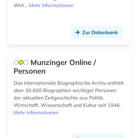
Wirt...
Mehr Informationen
Israel (3)
belgien (2)
Italien (10)
belletristik (1)
Jugoslawien (1)
Zur Datenbank
belzyze (1)
Kanada (4)
benin (1)
Kroatien (5)
bergman (1)
Munzinger Online /
Liechtenstein (4)
Personen
berlin (5)
Luxemburg (1)
Das Internationale Biographische Archiv enthält
berliner klassik (1)
über 30.600 Biographien wichtiger Personen
Mecklenburg-Vorpommern (2)
der aktuellen Zeitgeschichte aus Politik,
berliner mauer (1)
Wirtschaft, Wissenschaft und Kultur seit 1946.
Mittelamerika (2)
berliner nationaltheater (1)
Mehr Informationen
Montenegro (2)
berne <wesermarsch> (1)
Niederlande (13)
berühmte persönlichkeit (3)