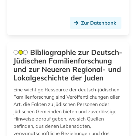
design (1)
designer (2)
Zur Datenbank
designerin (1)
designfirmen (1)
Bibliographie zur Deutsch-
deutsch (4)
Jüdischen Familienforschung
deutsch-deutsche grenze (1)
und zur Neueren Regional- und
Lokalgeschichte der Juden
deutsche (1)
Eine wichtige Ressource der deutsch-jüdischen
deutscher alpenverein (1)
Familienforschung sind Veröffentlichungen aller
deutscher einwanderer (1)
Art, die Fakten zu jüdischen Personen oder
jüdischen Gemeinden bieten und zuverlässige
deutsches reich (1)
Hinweise darauf geben, wo sich Quellen
befinden, aus denen Lebensdaten,
deutsches reich. reichsregierung (1)
verwandtschaftliche Beziehungen und das