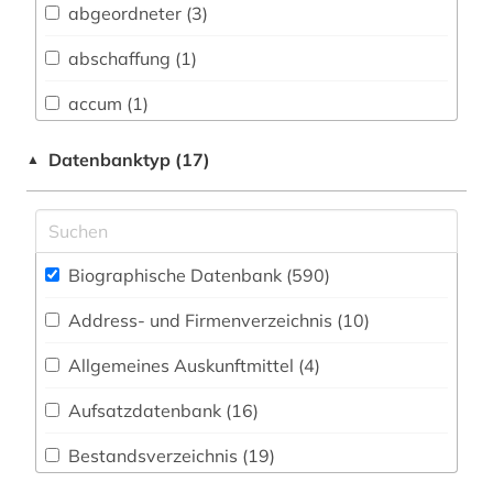
abgeordneter (3)
Biologie, Biotechnologie (6)
abschaffung (1)
Buch- und Bibliothekswesen,
Informationswissenschaft (20)
accum (1)
Chemie und Pharmazie (3)
adel (3)
Datenbanktyp (17)
▲
Elektrotechnik, Elektronik, Nachrichtentechnik
administrative service (1)
(0)
adolf (1)
Energietechnik (0)
Biographische Datenbank (590
)
adressbuch (3)
Ethnologie (12)
Address- und Firmenverzeichnis (10
)
adressen (1)
Geographie (8)
Allgemeines Auskunftmittel (4
)
afrika (2)
Geowissenschaften (0)
Aufsatzdatenbank (16
)
afroamerikaner (1)
Germanistik. Niederlandistik. Skandinavistik
(44)
Bestandsverzeichnis (19
)
afroamerikanische musik (1)