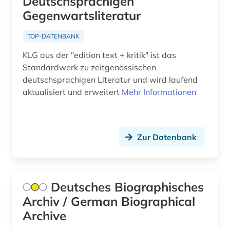
Deutschsprachigen
Portugal (1)
Gegenwartsliteratur
bildmaterial (1)
Rheinland-Pfalz (4)
TOP-DATENBANK
bildnismalerei (1)
Roemisches Reich (1)
KLG aus der "edition text + kritik" ist das
bildverarbeitung (1)
Standardwerk zu zeitgenössischen
Rumänien (2)
deutschsprachigen Literatur und wird laufend
biobibliographie (1)
aktualisiert und erweitert
Mehr Informationen
Russland, Sowjetunion (8)
biograf (1)
Saarland (1)
biografie (98)
Zur Datenbank
Sachsen (9)
biografie anfänge-1970 (1)
Sachsen-Anhalt (3)
biografien (1)
Schweden (7)
Deutsches Biographisches
biografien 1901 - 2000 (1)
Archiv / German Biographical
Schweiz (18)
biografin (1)
Archive
Serbien (3)
biographie (133)