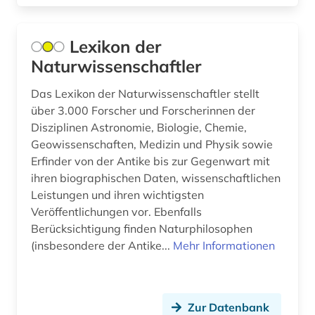
bürgerfamilie (1)
bürgerinnen (1)
Lexikon der
Naturwissenschaftler
bürgerliches wappen (1)
bürgerrechtsbewegung (1)
Das Lexikon der Naturwissenschaftler stellt
über 3.000 Forscher und Forscherinnen der
care (1)
Disziplinen Astronomie, Biologie, Chemie,
Geowissenschaften, Medizin und Physik sowie
cd-rom (20)
Erfinder von der Antike bis zur Gegenwart mit
ihren biographischen Daten, wissenschaftlichen
chemie (8)
Leistungen und ihren wichtigsten
chemische verbindungen (1)
Veröffentlichungen vor. Ebenfalls
Berücksichtigung finden Naturphilosophen
china (1)
(insbesondere der Antike...
Mehr Informationen
christian christensen (1)
christian gottlob (1)
Zur Datenbank