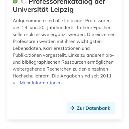
Professorenkatalog der
Universität Leipzig
experimentelle archäologie (1)
Aufgenommen sind alle Leipziger Professoren
extremismus (1)
des 19. und 20. Jahrhunderts, frühere Epochen
exulant (1)
sollen sukzessive ergänzt werden. Die einzelnen
Professoren werden mit ihren wichtigsten
fachgeschichte (1)
Lebensdaten, Karrierestationen und
Publikationen vorgestellt. Links zu anderen bio-
fachportal (1)
und bibliographischen Ressourcen ermöglichen
faksimile (1)
weitergehende Recherchen zu den einzelnen
Hochschullehrern. Die Angaben sind seit 2011
familie (23)
u...
Mehr Informationen
familienforschung (1)
familienwappen (1)
Zur Datenbank
faulhaber (1)
fedderwarden (1)