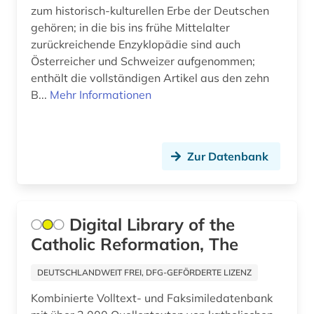
zum historisch-kulturellen Erbe der Deutschen
dominikaner (1)
gehören; in die bis ins frühe Mittelalter
drama (1)
zurückreichende Enzyklopädie sind auch
Österreicher und Schweizer aufgenommen;
dreißigjähriger krieg (1)
enthält die vollständigen Artikel aus den zehn
B...
Mehr Informationen
drente (1)
dresden (1)
Zur Datenbank
drittes reich (11)
druck (1)
drucker (1)
Digital Library of the
Catholic Reformation, The
druckgrafik (1)
drucktechnik (1)
DEUTSCHLANDWEIT FREI, DFG-GEFÖRDERTE LIZENZ
Kombinierte Volltext- und Faksimiledatenbank
dynastie (1)