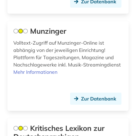
Zur Datenbank
Niedersachsen (20)
besetzung (1)
Nordamerika (1)
bevölkerung (2)
Munzinger
Nordrhein-Westfalen (4)
bibliografie (14)
Volltext-Zugriff auf Munzinger-Online ist
Norwegen (4)
bibliographie (17)
abhängig von der jeweiligen Einrichtung!
Oesterreich (40)
Plattform für Tageszeitungen, Magazine und
bibliothek (1)
Nachschlagewerke inkl. Musik-Streamingdienst
Osmanisches Reich (2)
Mehr Informationen
bild (2)
Ostasien (1)
bildbearbeitung (1)
Osteuropa (7)
bildbeschreibung (1)
Zur Datenbank
Ostmitteleuropa (4)
bilddatenbank (2)
Palaestina (1)
bildende kunst (1)
Kritisches Lexikon zur
Polen (15)
bildinformatik (1)