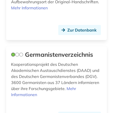
Aufbewahrungsort der Original-Handschriften.
geschichte 1450-1950 (1)
Mehr Informationen
geschichte 1500 - 1800 (1)
geschichte 1500-1800 (1)
Zur Datenbank
geschichte 1574-1739 (1)
geschichte 1620-1800 (1)
Germanistenverzeichnis
geschichte 1621-1905 (2)
Kooperationsprojekt des Deutschen
geschichte 1630-1725 (1)
Akademischen Austauschdienstes (DAAD) und
geschichte 1650-1750 (1)
des Deutschen Germanistenverbandes (DGV).
3600 Germanisten aus 37 Ländern informieren
geschichte 1652-1818 (1)
über ihre Forschungsgebiete.
Mehr
Informationen
geschichte 1673 ff. (1)
geschichte 1685-1896 (1)