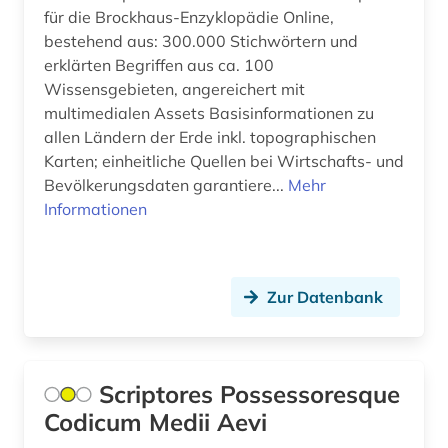
für die Brockhaus-Enzyklopädie Online,
emigration (1)
bestehend aus: 300.000 Stichwörtern und
erklärten Begriffen aus ca. 100
england (6)
Wissensgebieten, angereichert mit
englisch (2)
multimedialen Assets Basisinformationen zu
allen Ländern der Erde inkl. topographischen
entscheidungsträger (1)
Karten; einheitliche Quellen bei Wirtschafts- und
Bevölkerungsdaten garantiere...
Mehr
enzyklopädie (5)
Informationen
eponym (1)
erfurt (1)
Zur Datenbank
erinnerung (1)
erkennungsdienst (1)
Scriptores Possessoresque
erlebnisbericht (1)
Codicum Medii Aevi
ernst (1)