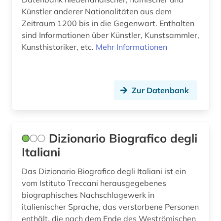
funktionär (1)
Künstler anderer Nationalitäten aus dem
färöer (1)
Zeitraum 1200 bis in die Gegenwart. Enthalten
sind Informationen über Künstler, Kunstsammler,
förster (1)
Kunsthistoriker, etc.
Mehr Informationen
führungskraft (1)
galloromanistik (5)
Zur Datenbank
gartenarchitekt (1)
gartenarchitektin (1)
Dizionario Biografico degli
gartenbau (1)
Italiani
gartengestaltung (1)
Das Dizionario Biografico degli Italiani ist ein
vom Istituto Treccani herausgegebenes
gartenkunst (1)
biographisches Nachschlagewerk in
gattung (1)
italienischer Sprache, das verstorbene Personen
enthält, die nach dem Ende des Weströmischen