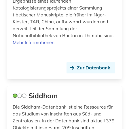
Ergebnisse eines laufenden
osteuropa (2)
Katalogisierungsprojekts einer Sammlung
tibetischer Manuskripte, die früher im Ngor-
persisch (5)
Kloster, TAR, China, aufbewahrt wurden und
derzeit Teil der Sammlung der
quelle (1)
Nationalbibliothek von Bhutan in Thimphu sind.
Mehr Informationen
russland (2)
sammlung (1)
sibirien (1)
Zur Datenbank
sowjetunion (2)
sprache (1)
Siddham
sprachwissenschaft (1)
Die Siddham-Datenbank ist eine Ressource für
südasien (11)
das Studium von Inschriften aus Süd- und
Zentralasien. In der Datenbank sind aktuell 379
südostasien (1)
Objekte mit insgesamt 209 Inschriften