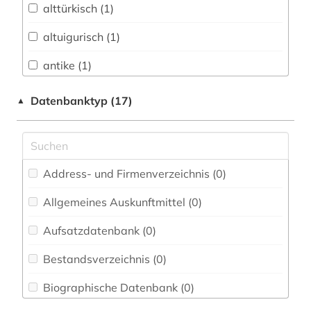
alttürkisch (1)
Biologie, Biotechnologie (0)
altuigurisch (1)
Buch- und Bibliothekswesen,
Informationswissenschaft (1)
antike (1)
Chemie und Pharmazie (0)
arabisch (7)
Datenbanktyp (17)
▲
Elektrotechnik, Elektronik, Nachrichtentechnik
arabistik (7)
(0)
bibliografie (1)
Energietechnik (0)
Address- und Firmenverzeichnis (0
)
bibliographie (1)
Ethnologie (2)
Allgemeines Auskunftmittel (0
)
bosnien-herzegowina (1)
Geographie (0)
Aufsatzdatenbank (0
)
elektronisches buch (1)
Geowissenschaften (0)
Bestandsverzeichnis (0
)
fachportal (1)
Germanistik. Niederlandistik. Skandinavistik
(0)
Biographische Datenbank (0
)
fid asien (1)