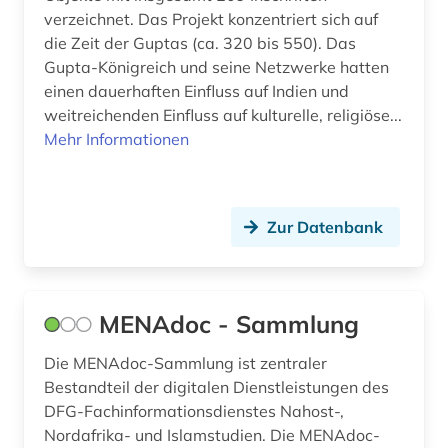
verzeichnet. Das Projekt konzentriert sich auf
tibet (1)
die Zeit der Guptas (ca. 320 bis 550). Das
Gupta-Königreich und seine Netzwerke hatten
tibetischer buddhismus (1)
einen dauerhaften Einfluss auf Indien und
turkologie (8)
weitreichenden Einfluss auf kulturelle, religiöse...
Mehr Informationen
turkspra (1)
turksprachen (6)
Zur Datenbank
virtuelle fachbibliothek (1)
volksliteratur (1)
westasien (2)
MENAdoc - Sammlung
wörterbuch (4)
Die MENAdoc-Sammlung ist zentraler
Bestandteil der digitalen Dienstleistungen des
xinjiang (1)
DFG-Fachinformationsdienstes Nahost-,
Nordafrika- und Islamstudien. Die MENAdoc-
zentralasien (16)