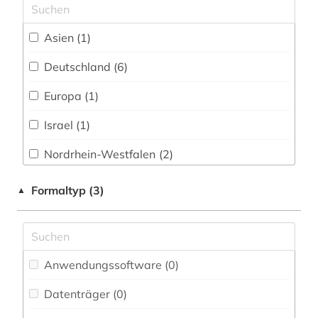
Technik (0)
pressedienst (3)
Asien (1)
Theologie und Religionswissenschaften (1)
primärquelle (1)
Deutschland (6)
Werkstoffwissenschaften und
pädagogik (1)
Fertigungstechnik (0)
Europa (1)
quelle (1)
Wirtschaftswissenschaften (1)
Israel (1)
rechtsextremismus (1)
Wissenschaftskunde, Forschung, Hochschul-,
Nordrhein-Westfalen (2)
Museumswesen (1)
rechtswissenschaft (1)
Oesterreich (1)
Formaltyp (3)
▲
sozialdemokratie (3)
sozialdemokratische partei deutschlands (3)
sozialgeschichte (1)
Anwendungssoftware (0
)
syrien (1)
Datenträger (0
)
technik (1)