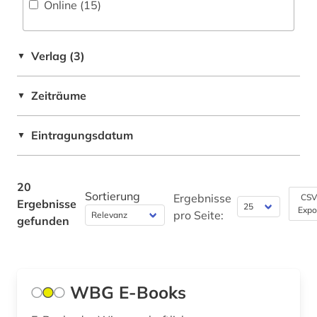
Online (15
)
tiere (1)
Verlag (3)
▼
verzeichnis (1)
weibliche politisch verfolgte (1)
Zeiträume
▼
weltgeschichte (1)
Eintragungsdatum
▼
werk (2)
wien (1)
20
Sortierung
Ergebnisse
CSV
wirtschaft (1)
Ergebnisse
Expo
pro Seite:
gefunden
zeitgeschehen (1)
zeitgeschichte (20)
WBG E-Books