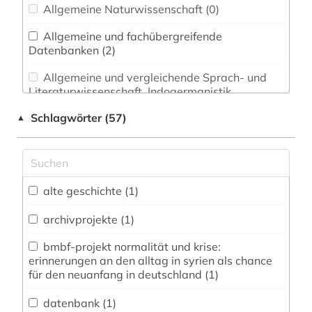
Allgemeine Naturwissenschaft (0)
Allgemeine und fachübergreifende
Datenbanken (2)
Allgemeine und vergleichende Sprach- und
Literaturwissenschaft. Indogermanistik.
Außereuropäische Sprachen und Literaturen (0)
Schlagwörter (57)
▲
Altertumswissenschaften (0)
Anglistik. Amerikanistik (1)
Archäologie (1)
alte geschichte (1)
Architektur, Bauingenieur- und
archivprojekte (1)
Vermessungswesen (0)
bmbf-projekt normalität und krise:
erinnerungen an den alltag in syrien als chance
Biologie, Biotechnologie (0)
für den neuanfang in deutschland (1)
Buch- und Bibliothekswesen,
Informationswissenschaft (0)
datenbank (1)