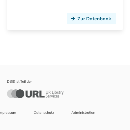
Zur Datenbank
DBIS ist Teil der
Impressum
Datenschutz
Administration