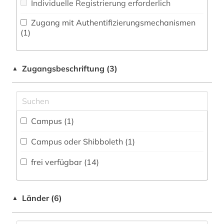
Individuelle Registrierung erforderlich
Pädagogik (0)
nationalsozialismus (4)
Zugang mit Authentifizierungsmechanismen
Pflegewissenschaft (0)
(1)
natur (1)
Philosophie (0)
neuzeit (1)
Zugangsbeschriftung (3)
▲
Physik (0)
partei (1)
Politologie (9)
pflanzen (1)
Psychologie (0)
philosophie (1)
Campus (1)
Rechtswissenschaft (1)
politik (6)
Campus oder Shibboleth (1)
Romanistik (0)
politikwissenschaft (1)
frei verfügbar (14)
Slavistik (0)
politisch verfolgter (1)
Soziologie (2)
Länder (6)
▲
politische verfolgung (1)
Sport (0)
portal (1)