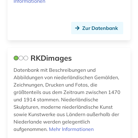
Informationen
historischer garten (1)
historischer park (1)
Zur Datenbank
hochschule (1)
hochschulschrift (1)
indonesien (1)
RKDimages
infrastruktur (1)
Datenbank mit Beschreibungen und
Abbildungen von niederländischen Gemälden,
internationale beziehungen (1)
Zeichnungen, Drucken und Fotos, die
größtenteils aus dem Zeitraum zwischen 1470
inventar (2)
und 1914 stammen. Niederländische
italien (1)
Skulpturen, moderne niederländische Kunst
sowie Kunstwerke aus Ländern außerhalb der
java (1)
Niederlande werden gelegentlich
aufgenommen.
Mehr Informationen
juden (3)