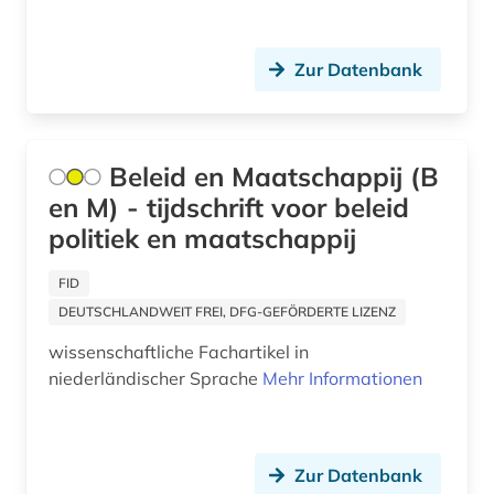
geschichte 1900-2000 (1)
geschichte 1918-1967 (1)
Zur Datenbank
geschichte 1937-1984 (1)
geschichte 1940-1945 (1)
Beleid en Maatschappij (B
geschichte 1940-1965 (1)
en M) - tijdschrift voor beleid
politiek en maatschappij
geschichte 1945-1967 (1)
geschichte 500-1850 (1)
FID
DEUTSCHLANDWEIT FREI, DFG-GEFÖRDERTE LIZENZ
geschichte anfänge - 1856 (1)
wissenschaftliche Fachartikel in
geschichte anfänge - 1910 (1)
niederländischer Sprache
Mehr Informationen
geschichte anfänge – 1226 (1)
geschichte anfänge – 1878 (1)
Zur Datenbank