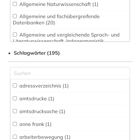
Allgemeine Naturwissenschaft (1)
Allgemeine und fachübergreifende
Datenbanken (20)
Allgemeine und vergleichende Sprach- und
Literaturwissenschaft. Indogermanistik.
Außereuropäische Sprachen und Literaturen (2)
Schlagwörter (195)
▲
Altertumswissenschaften (0)
Anglistik. Amerikanistik (1)
Archäologie (0)
adressverzeichnis (1)
Architektur, Bauingenieur- und
amtsdrucke (1)
Vermessungswesen (2)
amtsdrucksache (1)
Biologie, Biotechnologie (0)
anne frank (1)
Buch- und Bibliothekswesen,
Informationswissenschaft (4)
arbeiterbewegung (1)