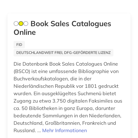
geschichte 1600-1700 (1)
geschichte 1600-1800 (1)
Book Sales Catalogues
geschichte 1600-1900 (1)
Online
geschichte 1620-1950 (1)
FID
geschichte 1630-1725 (1)
DEUTSCHLANDWEIT FREI, DFG-GEFÖRDERTE LIZENZ
Die Datenbank Book Sales Catalogues Online
geschichte 1670-1870 (1)
(BSCO) ist eine umfassende Bibliographie von
geschichte 1800 -2000 (1)
Buchverkaufskatalogen, die in der
Niederländischen Republik vor 1801 gedruckt
geschichte 1814-1995 (1)
wurden. Ein ausgeklügeltes Suchmenü bietet
Zugang zu etwa 3.750 digitalen Faksimiles aus
geschichte 1827-1890 (1)
ca. 50 Bibliotheken in ganz Europa, darunter
geschichte 1850-1938 (1)
bedeutende Sammlungen in den Niederlanden,
Deutschland, Großbritannien, Frankreich und
geschichte 1880-2000 (1)
Russland. ...
Mehr Informationen