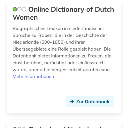
Online Dictionary of Dutch
schweden (1)
Women
sozialer wohnungsbau (1)
Biographisches Lexikon in niederländischer
sozialgeschichte (1)
Sprache zu Frauen, die in der Geschichte der
Niederlande (500-1850) und ihrer
sozialismus (1)
Überseegebiete eine Rolle gespielt haben. Die
Datenbank bietet Informationen zu Frauen, die
sozialversicherung (1)
einst berühmt, berüchtigt oder einflussreich
soziologie (1)
waren, aber oft in Vergessenheit geraten sind.
Mehr Informationen
splitterpartei (1)
streik (1)
Zur Datenbank
sumatra (1)
surinam (1)
theologe (1)