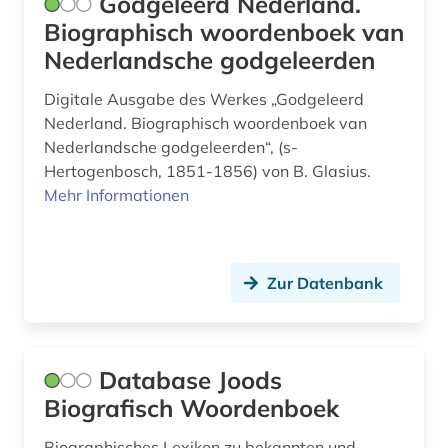
Godgeleerd Nederland.
Biographisch woordenboek van
unternehmen (1)
Nederlandsche godgeleerden
unternehmer (1)
Digitale Ausgabe des Werkes „Godgeleerd
usa (2)
Nederland. Biographisch woordenboek van
Nederlandsche godgeleerden“, (s-
verenigde oostindische compagnie (1)
Hertogenbosch, 1851-1856) von B. Glasius.
Mehr Informationen
verkehr (1)
vertrag (1)
verzeichnis (1)
Zur Datenbank
veröffentlichung (1)
volkskunde (2)
Database Joods
Biografisch Woordenboek
volkswirtschaftswissenschaft (1)
vorname (1)
Biographisches Lexikon zu bekannten und