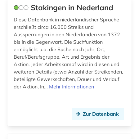
Stakingen in Nederland
niederländisch (3)
Diese Datenbank in niederländischer Sprache
niederländisch-indien (1)
erschließt circa 16.000 Streiks und
ortsname (1)
Aussperrungen in den Niederlanden von 1372
bis in die Gegenwart. Die Suchfunktion
ortsverzeichnis (2)
ermöglicht u.a. die Suche nach Jahr, Ort,
Beruf/Berufsgruppe, Art und Ergebnis der
parlament (1)
Aktion. Jeder Arbeitskampf wird in diesen und
weiteren Details (etwa Anzahl der Streikenden,
photographie (1)
beteiligte Gewerkschaften, Dauer und Verlauf
polen (1)
der Aktion, In...
Mehr Informationen
politik (2)
politikwissenschaft (1)
Zur Datenbank
politische philosophie (1)
porträt (1)