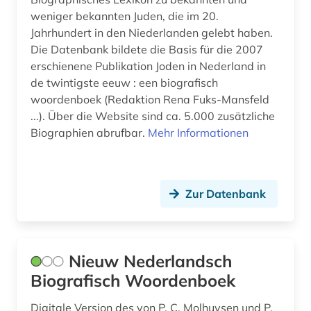
weniger bekannten Juden, die im 20.
wallfahrt (1)
Jahrhundert in den Niederlanden gelebt haben.
Die Datenbank bildete die Basis für die 2007
wasserwirtschaft (1)
erschienene Publikation Joden in Nederland in
de twintigste eeuw : een biografisch
weltkrieg <1939-1945> (1)
woordenboek (Redaktion Rena Fuks-Mansfeld
westdeutschland (1)
...). Über die Website sind ca. 5.000 zusätzliche
Biographien abrufbar.
Mehr Informationen
wiederaufbau (1)
wirtschaft (1)
Zur Datenbank
wohnkultur (1)
wörterbuch (3)
zeitschrift (1)
Nieuw Nederlandsch
Biografisch Woordenboek
zeitschriftenaufsatz (1)
Digitale Version des von P. C. Molhuysen und P.