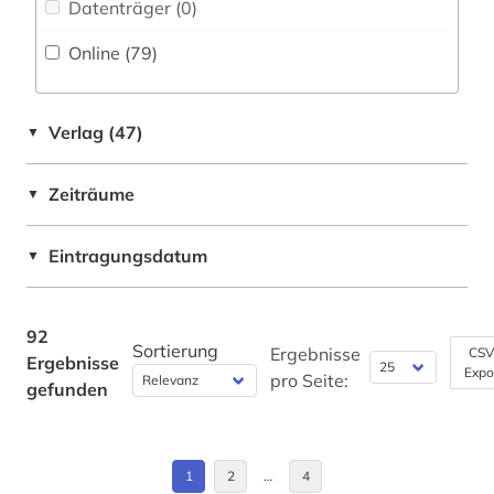
frauenforschung (1)
Datenträger (0
)
Oesterreich (1)
gartenarchitekt (1)
Online (79
)
Polen (1)
gartenarchitektin (1)
Schweden (1)
Verlag (47)
▼
gartengestaltung (1)
USA (1)
gartenkunst (1)
Zeiträume
▼
gedenkstätte (1)
Eintragungsdatum
▼
generalstaaten (1)
geschichte (17)
92
Sortierung
Ergebnisse
CSV
Ergebnisse
geschichte 1450-1700 (1)
Expo
pro Seite:
gefunden
geschichte 1500 – 1800 (1)
geschichte 1580-heute (1)
1
2
…
4