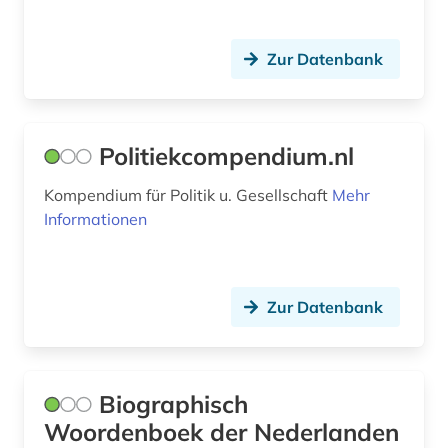
jüdischer friedhof (1)
karibik (1)
Zur Datenbank
karikatur (1)
karte (1)
Politiekcompendium.nl
katalog (1)
Kompendium für Politik u. Gesellschaft
Mehr
Informationen
kirchenbau (1)
kolonialismus (2)
koninklijke bibliotheek (1)
Zur Datenbank
kulturerbe (3)
kunst (2)
Biographisch
Woordenboek der Nederlanden
kunstmuseum (1)