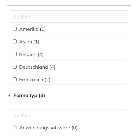
Technik (0)
firma (1)
Theologie und Religionswissenschaften (9)
firmeninformation (1)
Amerika (1)
Werkstoffwissenschaften und
Fertigungstechnik (0)
flandern (belgien) (1)
Asien (1)
flandern <belgien> (1)
Wirtschaftswissenschaften (3)
Belgien (4)
Wissenschaftskunde, Forschung, Hochschul-,
flandern | belgien (1)
Deutschland (4)
Museumswesen (2)
forschung (1)
Frankreich (2)
frankreich (1)
Großbritannien (1)
Formaltyp (3)
▲
frankreich <nord> (1)
Italien (1)
frau (2)
Luxemburg (3)
frauenbewegung (1)
Anwendungssoftware (0
)
Niederlande (68)