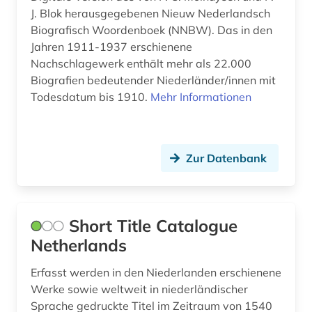
zeitung (5)
J. Blok herausgegebenen Nieuw Nederlandsch
zweite kammer (1)
Biografisch Woordenboek (NNBW). Das in den
Jahren 1911-1937 erschienene
zweiter weltkrieg (1)
Nachschlagewerk enthält mehr als 22.000
Biografien bedeutender Niederländer/innen mit
öffentliche verwaltung (1)
Todesdatum bis 1910.
Mehr Informationen
österreich (1)
Zur Datenbank
Short Title Catalogue
Netherlands
Erfasst werden in den Niederlanden erschienene
Werke sowie weltweit in niederländischer
Sprache gedruckte Titel im Zeitraum von 1540