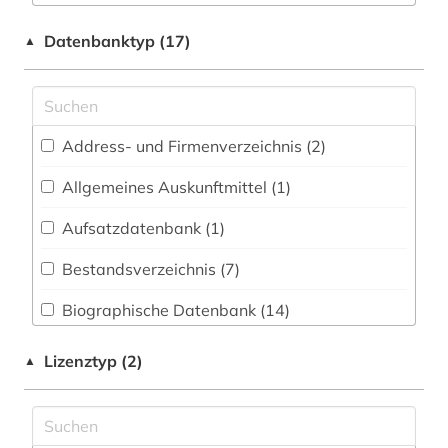
Chemie und Pharmazie (0)
arbeitsbeziehungen (1)
Datenbanktyp (17)
▲
Elektrotechnik, Elektronik, Nachrichtentechnik
arbeitskampf (1)
(0)
archiv (1)
Energietechnik (0)
Address- und Firmenverzeichnis (2
)
auktionskatalog (1)
Ethnologie (3)
Allgemeines Auskunftmittel (1
)
auswanderungspolitik (1)
Geographie (2)
Aufsatzdatenbank (1
)
außenpolitik (1)
Geowissenschaften (0)
Bestandsverzeichnis (7
)
bauernhof (1)
Germanistik. Niederlandistik. Skandinavistik
(7)
Biographische Datenbank (14
)
belgien (4)
Geschichte (47)
Buchhandelsverzeichnis (0
)
benelux (1)
Lizenztyp (2)
▲
Geschichte der Pädagogik und des
Disziplinäre Forschungsdatenrepositorien (0
)
beneluxländer (1)
Bildungswesens (0)
Disziplinäre Repositorien (0
)
bibliografie (2)