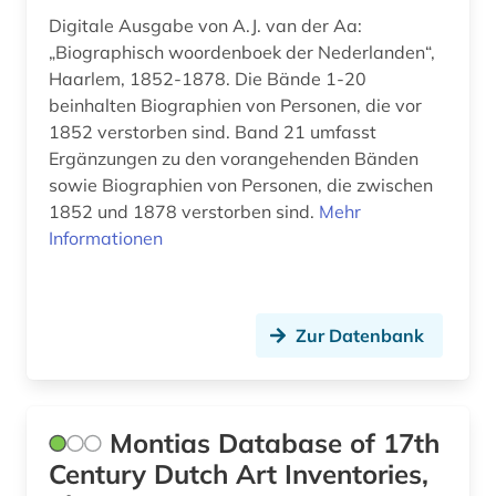
kunstzeitschrift (1)
Digitale Ausgabe von A.J. van der Aa:
„Biographisch woordenboek der Nederlanden“,
kupferstich (1)
Haarlem, 1852-1878. Die Bände 1-20
beinhalten Biographien von Personen, die vor
künstler (1)
1852 verstorben sind. Band 21 umfasst
Ergänzungen zu den vorangehenden Bänden
landschaftsarchitekt (1)
sowie Biographien von Personen, die zwischen
landschaftsarchitektin (1)
1852 und 1878 verstorben sind.
Mehr
Informationen
landschaftsgestaltung (1)
linguistik (1)
Zur Datenbank
literatur (1)
low countries studies (2)
luxemburg (4)
Montias Database of 17th
Century Dutch Art Inventories,
malerei (2)