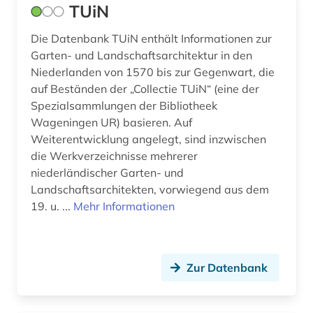
TUiN
protestantismus (2)
Die Datenbank TUiN enthält Informationen zur
quelle (3)
Garten- und Landschaftsarchitektur in den
Niederlanden von 1570 bis zur Gegenwart, die
recht (1)
auf Beständen der „Collectie TUiN“ (eine der
Spezialsammlungen der Bibliotheek
rechtswissenschaft (1)
Wageningen UR) basieren. Auf
regierung (1)
Weiterentwicklung angelegt, sind inzwischen
die Werkverzeichnisse mehrerer
regionale mobilität (1)
niederländischer Garten- und
Landschaftsarchitekten, vorwiegend aus dem
rijksmuseum amsterdam (1)
19. u. ...
Mehr Informationen
sammlung (4)
satirezeitschrift (1)
Zur Datenbank
schiff (1)
schifffahrtsmuseum (1)