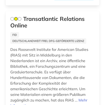
geschichte anfänge – 1968 (1)
geschichte anfänge-1550 (1)
Transatlantic Relations
geschlechterforschung (1)
Online
gesellschaft (2)
FID
gewerkschaft (2)
DEUTSCHLANDWEIT FREI, DFG-GEFÖRDERTE LIZENZ
Das Roosevelt Institute for American Studies
gewerkschaftsbewegung (1)
(RIAS) mit Sitz in Middelburg in den
governance (1)
Niederlanden ist ein Archiv, eine öffentliche
Bibliothek, ein Forschungszentrum und eine
grabstein (1)
Graduiertenschule. Es verfügt über
Hunderttausende von Dokumenten, die die
großbritannien (1)
Erforschung der Komplexität der
amerikanischen Geschichte erleichtern. Um
handschrift (1)
seine Materialien einem größeren Publikum
haus (1)
zugänglich zu machen, hat das RIAS ...
Mehr