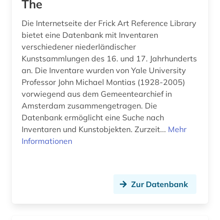
The
migration (1)
Die Internetseite der Frick Art Reference Library
mittelalter (1)
bietet eine Datenbank mit Inventaren
verschiedener niederländischer
molukker (1)
Kunstsammlungen des 16. und 17. Jahrhunderts
an. Die Inventare wurden von Yale University
mundart (1)
Professor John Michael Montias (1928-2005)
nachrichtensendung (1)
vorwiegend aus dem Gemeentearchief in
Amsterdam zusammengetragen. Die
nationalbibliografie (2)
Datenbank ermöglicht eine Suche nach
Inventaren und Kunstobjekten. Zurzeit...
Mehr
nationalbibliothek (1)
Informationen
nationale bibliotheek van nederland (1)
nationalsozialismus (1)
Zur Datenbank
niederlande (93)
niederlandistik (3)