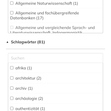
Allgemeine Naturwissenschaft (1)
Allgemeine und fachübergreifende
Datenbanken (17)
Allgemeine und vergleichende Sprach- und
Literaturwissenschaft. Indogermanistik.
Außereuropäische Sprachen und Literaturen (0)
Schlagwörter (81)
▲
Altertumswissenschaften (0)
Anglistik. Amerikanistik (0)
afrika (1)
Archäologie (4)
Architektur, Bauingenieur- und
architektur (2)
Vermessungswesen (4)
archiv (1)
Biologie, Biotechnologie (0)
archäologie (2)
Buch- und Bibliothekswesen,
Informationswissenschaft (4)
authentizität (1)