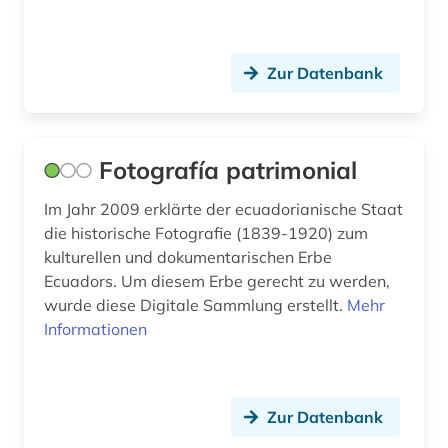
stettin (1)
städtebau (1)
Zur Datenbank
südholland (1)
thüringen (2)
Fotografía patrimonial
ukraine (1)
Im Jahr 2009 erklärte der ecuadorianische Staat
unesco (1)
die historische Fotografie (1839-1920) zum
uppsala (1)
kulturellen und dokumentarischen Erbe
Ecuadors. Um diesem Erbe gerecht zu werden,
urkunde (1)
wurde diese Digitale Sammlung erstellt.
Mehr
Informationen
västmanland (1)
website (1)
Zur Datenbank
welterbe (1)