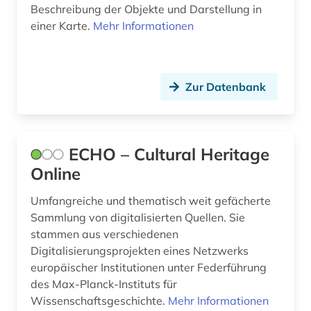
quelle (2)
Beschreibung der Objekte und Darstellung in
einer Karte.
Mehr Informationen
regensburg (1)
regionalgeschichte (1)
Zur Datenbank
rheinland (1)
sachsen (1)
sammlung (1)
ECHO – Cultural Heritage
Online
schloss belvedere (wien) (1)
Umfangreiche und thematisch weit gefächerte
schriftdenkmal (1)
Sammlung von digitalisierten Quellen. Sie
schweden (9)
stammen aus verschiedenen
Digitalisierungsprojekten eines Netzwerks
stadtgestaltung (1)
europäischer Institutionen unter Federführung
des Max-Planck-Instituts für
stadtsanierung (1)
Wissenschaftsgeschichte.
Mehr Informationen