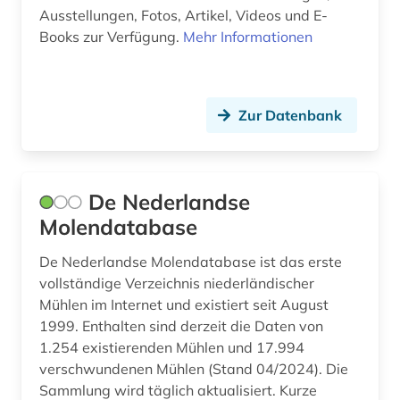
molukker (1)
Ausstellungen, Fotos, Artikel, Videos und E-
Books zur Verfügung.
Mehr Informationen
mühle (4)
münze (1)
niederlande (3)
Zur Datenbank
niedersachsen (1)
niedersorbisch (1)
De Nederlandse
norwegen (4)
Molendatabase
nürnberg (1)
De Nederlandse Molendatabase ist das erste
vollständige Verzeichnis niederländischer
pazifikregion (1)
Mühlen im Internet und existiert seit August
1999. Enthalten sind derzeit die Daten von
polen (4)
1.254 existierenden Mühlen und 17.994
portal (1)
verschwundenen Mühlen (Stand 04/2024). Die
Sammlung wird täglich aktualisiert. Kurze