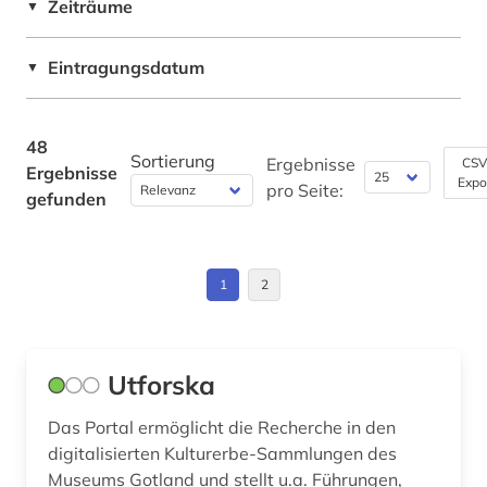
Zeiträume
▼
Norwegen (3)
Technik (0)
karte (1)
Oesterreich (2)
Eintragungsdatum
Theologie und Religionswissenschaften (0)
▼
kultur (2)
Osteuropa (1)
Werkstoffwissenschaften und
kulturerbe (48)
Fertigungstechnik (0)
Polen (6)
48
Sortierung
Ergebnisse
CSV
Ergebnisse
kulturgut (1)
Wirtschaftswissenschaften (0)
Expo
Sachsen (2)
pro Seite:
gefunden
Wissenschaftskunde, Forschung, Hochschul-,
kulturstätten (1)
Schweden (9)
Museumswesen (2)
kunst (7)
Suedamerika (2)
1
2
län västra götaland (1)
Thueringen (2)
manuskript (1)
Ukraine (1)
Utforska
marseille (1)
Das Portal ermöglicht die Recherche in den
mittelalter (2)
digitalisierten Kulturerbe-Sammlungen des
Museums Gotland und stellt u.a. Führungen,