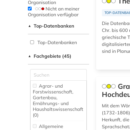
The
Organisation
Nicht an meiner
TOP-DATENBA
Organisation verfügbar
Die Datenbank
Top-Datenbanken
▲
Chr. bis 600 
griechische T
Top-Datenbanken
digitalisiert
sind in Planu
Fachgebiete (45)
▲
Gra
Agrar- und
Forstwissenschaft,
Hochdeu
Gartenbau,
Ernährungs- und
Mit dem Wör
Haushaltswissenschaft
(1732-1806) 
(0)
Herkunft, di
Allgemeine
Sprachschatz