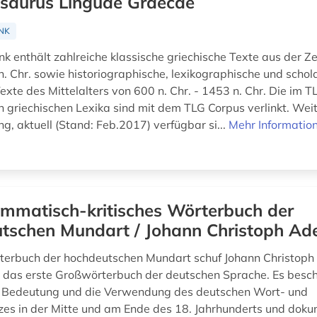
saurus Linguae Graecae
NK
 enthält zahlreiche klassische griechische Texte aus der Zei
n. Chr. sowie historiographische, lexikographische und schol
exte des Mittelalters von 600 n. Chr. - 1453 n. Chr. Die im T
en griechischen Lexika sind mit dem TLG Corpus verlinkt. Wei
ng, aktuell (Stand: Feb.2017) verfügbar si...
Mehr Informatio
mmatisch-kritisches Wörterbuch der
tschen Mundart / Johann Christoph Ad
terbuch der hochdeutschen Mundart schuf Johann Christoph
das erste Großwörterbuch der deutschen Sprache. Es besch
e Bedeutung und die Verwendung des deutschen Wort- und
es in der Mitte und am Ende des 18. Jahrhunderts und doku