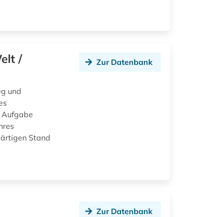
lt /
Zur Datenbank
eg und
es
e Aufgabe
hres
wärtigen Stand
Zur Datenbank