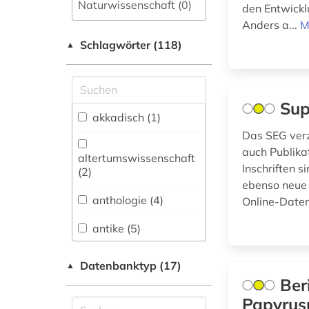
Naturwissenschaft (0)
den Entwickl
Anders a...
M
Allgemeine und
Schlagwörter (118)
fachübergreifende
▲
Datenbanken (3)
Allgemeine und
vergleichende Sprach-
Sup
und
akkadisch (1)
Literaturwissenschaft.
Das SEG verze
Indogermanistik.
auch Publika
Außereuropäische
altertumswissenschaft
Inschriften 
Sprachen und
(2)
Literaturen (6)
ebenso neue 
anthologie (4)
Online-Daten
Altertumswissenschaften
antike (5)
(14)
arabisch (1)
Anglistik.
Datenbanktyp (17)
▲
Amerikanistik (3)
Ber
aramäisch (1)
Papyrus
Archäologie (13)