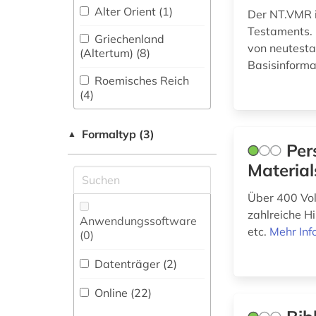
Umweltschutz (0)
Alter Orient (1)
handschrift (3)
Der NT.VMR i
Testaments. 
Griechenland
handschriftenkunde
Ostasienwissenschaften
von neutesta
(Altertum) (8)
(1)
(0)
Basisinforma
Roemisches Reich
hebräisch (1)
Pädagogik (0)
(4)
hispanistik (1)
Pflegewissenschaft
(0)
Formaltyp (3)
▲
iberoromanistik (1)
Per
Philosophie (6)
Material
immanuel (1)
Physik (0)
Über 400 Voll
inschrift (4)
zahlreiche H
Politologie (0)
Anwendungssoftware
inschriften (1)
etc.
Mehr Inf
(0
)
Psychologie (0)
intellekt (1)
Datenträger (2
)
Rechtswissenschaft
interaktion (1)
(1)
Online (22
)