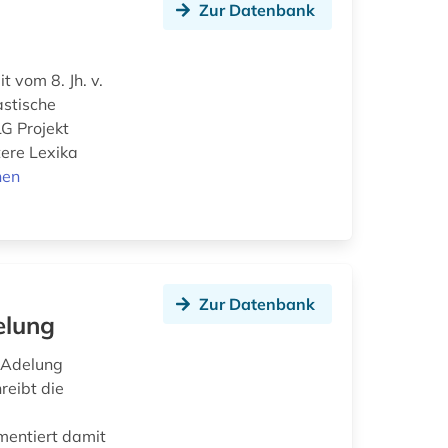
Zur Datenbank
t vom 8. Jh. v.
astische
LG Projekt
tere Lexika
nen
Zur Datenbank
elung
 Adelung
reibt die
mentiert damit