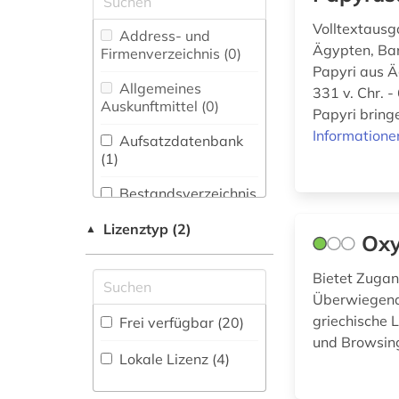
archäologie (2)
Volltextausg
Architektur,
Address- und
aristoteles (3)
Bauingenieur- und
Ägypten, Ban
Firmenverzeichnis (0
)
Vermessungswesen (0)
Papyri aus Ä
babylonischer
Allgemeines
331 v. Chr. 
talmud (1)
Biologie,
Auskunftmittel (0
)
Papyri bringe
Biotechnologie (0)
bekker (1)
Informatione
Aufsatzdatenbank
Buch- und
(1
)
bibel (2)
Bibliothekswesen,
Informationswissenschaft
Bestandsverzeichnis
bibliografie (1)
(4)
(4
)
Lizenztyp (2)
▲
Oxy
chinesisch (2)
Chemie und
Biographische
Pharmazie (0)
Datenbank (1
)
demotisch (3)
Bietet Zugan
Elektrotechnik,
Überwiegend 
Elektronik,
deutsch (7)
Buchhandelsverzeichnis
griechische 
Frei verfügbar (20)
Nachrichtentechnik (0)
(0
)
und Browsing
dänisch (2)
Lokale Lizenz (4)
Energietechnik (0)
Disziplinäre
elektronisches buch
Forschungsdatenrepositorien