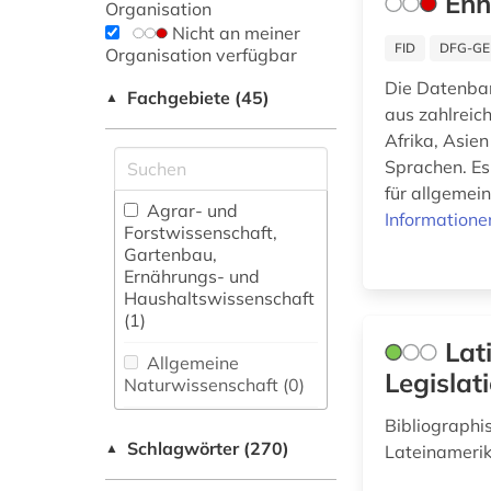
Enh
Organisation
Nicht an meiner
FID
DFG-GE
Organisation verfügbar
Die Datenba
Fachgebiete (45)
▲
aus zahlreic
Afrika, Asie
Sprachen. Es
für allgemei
Agrar- und
Informatione
Forstwissenschaft,
Gartenbau,
Ernährungs- und
Haushaltswissenschaft
(1)
Lat
Allgemeine
Legislat
Naturwissenschaft (0)
Bibliographi
Allgemeine und
Schlagwörter (270)
fachübergreifende
▲
Lateinameri
Datenbanken (36)