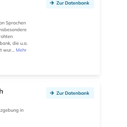
Zur Datenbank
von Sprachen
insbesondere
rohten
ank, die u.a.
t wur...
Mehr
h
Zur Datenbank
tzgebung in