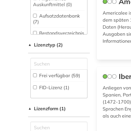
Ame
datenbank (1)
Biologie,
Auskunftmittel (0
)
Biotechnologie (0)
altamerikanistik (1)
Americalee is
Aufsatzdatenbank
dem späten 1
Buch- und
(7
)
altes buch (1)
Bibliothekswesen,
Daten (Herau
Informationswissenschaft
Bestandsverzeichnis
Ausgaben sin
amerika (1)
(0)
(7
)
Informationen
Lizenztyp (2)
▲
amtsblatt (1)
Chemie und
Biographische
Pharmazie (0)
Datenbank (3
)
anarchie (1)
Elektrotechnik,
Elektronik,
anthropologie (1)
Buchhandelsverzeichnis
Ibe
Frei verfügbar (59)
Nachrichtentechnik (0)
(1
)
anzeiger (1)
FID-Lizenz (1)
Anliegen von 
Energietechnik (1)
Disziplinäre
Spanien, Por
arbeiterbewegung
Forschungsdatenrepositorien
(1)
(1472-1700) 
Ethnologie (13)
(0
)
Lizenzform (1)
Sprachen Eng
▲
architektur (1)
Disziplinäre
Geographie (7)
als auch eine
Repositorien (0
)
Geowissenschaften
archiv (2)