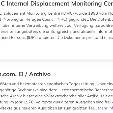
C Internal Displacement Monitoring Ce
l Displacement Monitoring Centre (IDMC) wurde 1998 vom N
at (Norwegian Refugee Council, NRC) gegründet. Die Datenba
n über interne Vertreibung weltweit zur Verfügung. Zu zahlr
rseiten angeboten, die umfangreiche und aktuelle Informat
placed Persons (IDPs) anbieten.Die Dokumente pro Land einsc
n
s.com, El / Archivo
rößten und bekanntesten spanischen Tageszeitung. Über ei
gehörige Suchmaske sind detaillierte thematische Recherch
sche Archiv bietet eine Volltextrecherche aller Artikel seit 
tung im Jahr 1976. Volltexte aus älteren Ausgaben sind frei 
olltexte aus neueren Ausgaben ist zum größten Tei...
Mehr In