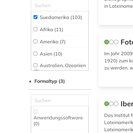
Philologie. Neulatein (0)
biblioteca nacional
in Lateiname
Zeitungs-,
(3)
Zeitschriftenbibliographie
Kunstgeschichte (3)
Suedamerika (103)
(2
)
bilddatenbank (1)
Mathematik (0)
Afrika (11)
bildungsinvestition
Medien- und
Fot
(1)
Amerika (7)
Kommunikationswissenschaften,
Kommunikationsdesign (6)
bildungspolitik (1)
Im Jahr 2009
Asien (10)
1920) zum ku
Medizin (5)
binnenvertriebener
Australien, Ozeanien
zu werden, w
(1)
(3)
Musikwissenschaft
(0)
Formaltyp (3)
▲
bolivien (2)
Deutschland (1)
Natur- und
brasilien (8)
Europa (6)
Umweltschutz (0)
Ibe
buchhandel (1)
Frankreich (1)
Das Institut 
Ostasienwissenschaften
Anwendungssoftware
buenos aires (1)
Großbritannien (3)
(0)
Lateinamerik
(0
)
Lateinamerik
casa de las
Italien (1)