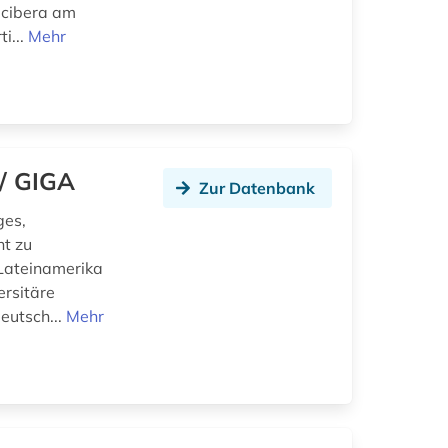
 cibera am
i...
Mehr
/ GIGA
Zur Datenbank
ges,
ht zu
, Lateinamerika
ersitäre
eutsch...
Mehr