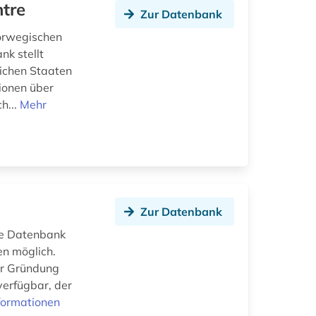
ntre
Zur Datenbank
orwegischen
nk stellt
eichen Staaten
ionen über
h...
Mehr
Zur Datenbank
ne Datenbank
en möglich.
der Gründung
verfügbar, der
formationen