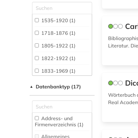
Allgemeine und
vergleichende Sprach-
und
1535-1920 (1)
Car
Literaturwissenschaft.
Indogermanistik.
1718-1876 (1)
Außereuropäische
Bibliographi
Sprachen und
1805-1922 (1)
Literatur. Di
Literaturen (3)
1822-1922 (1)
Altertumswissenschaften
1833-1969 (1)
(0)
Dic
adressverzeichnis
Anglistik.
Datenbanktyp (17)
▲
(1)
Amerikanistik (2)
Wörterbuch d
afrika (5)
Real Academ
Archäologie (1)
agrarforschung (1)
Architektur,
Address- und
Bauingenieur- und
Firmenverzeichnis (1
)
allgemeine
Vermessungswesen (1)
medizinische
Allgemeines