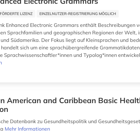
anced Electronic Grammars
FÖRDERTE LIZENZ
EINZELNUTZER-REGISTRIERUNG MÖGLICH
nk Enhanced Electronic Grammars enthält Beschreibungen 
hen Sprachfamilien und geographischen Regionen der Welt, 
n und Südamerika. Der Fokus liegt auf Kleinsprachen und bed
 handelt sich um eine sprachübergreifende Grammatikdatenb
ne Sprachwissenschaftler*innen und Typolog*innen entwickel
n
in American and Caribbean Basic Healt
ion
sche Datenbank zu Gesundheitspolitik und Gesundheitsgese
ka
Mehr Informationen