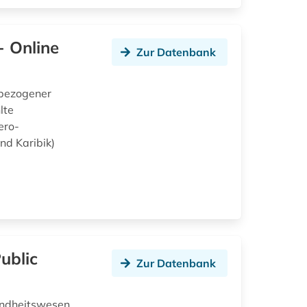
- Online
Zur Datenbank
lbezogener
lte
ero-
nd Karibik)
ublic
Zur Datenbank
undheitswesen