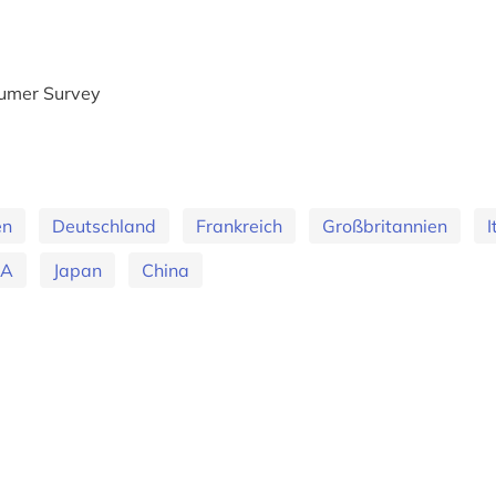
sumer Survey
en
Deutschland
Frankreich
Großbritannien
I
SA
Japan
China