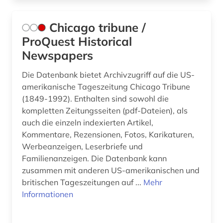
leistungssport (1)
lernplattform (1)
Chicago tribune /
ProQuest Historical
literatur (1)
Newspapers
literaturwissenschaft (2)
Die Datenbank bietet Archivzugriff auf die US-
malen (1)
amerikanische Tageszeitung Chicago Tribune
(1849-1992). Enthalten sind sowohl die
mathe (1)
kompletten Zeitungsseiten (pdf-Dateien), als
auch die einzeln indexierten Artikel,
medienberichte (1)
Kommentare, Rezensionen, Fotos, Karikaturen,
medizin (12)
Werbeanzeigen, Leserbriefe und
Familienanzeigen. Die Datenbank kann
mensch (1)
zusammen mit anderen US-amerikanischen und
britischen Tageszeitungen auf ...
Mehr
mensch-maschine-kommunikation (1)
Informationen
missbrauch (1)