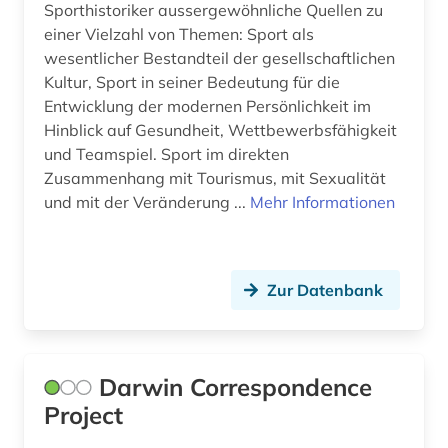
Sporthistoriker aussergewöhnliche Quellen zu
zeitung (13)
einer Vielzahl von Themen: Sport als
wesentlicher Bestandteil der gesellschaftlichen
zeitzeuge (1)
Kultur, Sport in seiner Bedeutung für die
Entwicklung der modernen Persönlichkeit im
zentralbibliothek (1)
Hinblick auf Gesundheit, Wettbewerbsfähigkeit
zitationsdatenbank (1)
und Teamspiel. Sport im direkten
Zusammenhang mit Tourismus, mit Sexualität
ökologie (1)
und mit der Veränderung ...
Mehr Informationen
österreich (1)
österreichischer alpenverein (1)
Zur Datenbank
österreichischer rundfunk (1)
Darwin Correspondence
Project