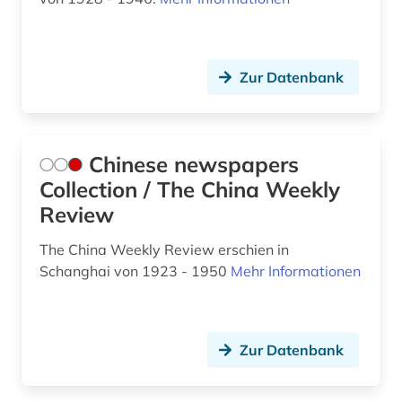
soziale arbeit (1)
sozialwissenschaften (6)
Zur Datenbank
soziologie (1)
soziologie und geschichte (1)
spiel (1)
Chinese newspapers
Collection / The China Weekly
sport (17)
Review
sportgeschichte (1)
The China Weekly Review erschien in
sportler (1)
Schanghai von 1923 - 1950
Mehr Informationen
sportmedizin (1)
sportpolitik (1)
Zur Datenbank
sportpraxis (1)