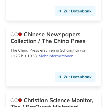
the washington post (2)
Zur Datenbank
theater (1)
tourismus (1)
Chinese Newspapers
training (1)
Collection / The China Press
trainingswissenschaft (6)
The China Press erschien in Schanghai von
unternehmen (1)
1925 bis 1938.
Mehr Informationen
usa (9)
verletzung (1)
Zur Datenbank
vernachlässigung (1)
veterinärmedizin (1)
Christian Science Monitor,
videotutorials (1)
The / ProQuest Historical