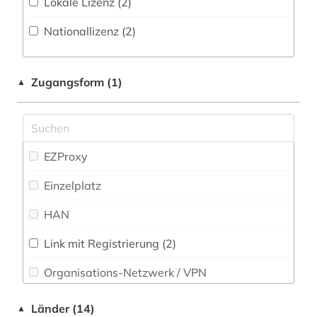
Lokale Lizenz (2)
biologie (3)
Medizin (31)
Nationallizenz (2)
biomechanik (1)
Musikwissenschaft (7)
bootssport (1)
Natur- und Umweltschutz (4)
Zugangsform (1)
▲
botanik (1)
Pädagogik (23)
brief (1)
Pflegewissenschaft (2)
briefsammlung (1)
EZProxy
Philosophie (8)
charles (1809-1882) (1)
Einzelplatz
Physik (8)
chemie (7)
HAN
Politologie (44)
china (1)
Link mit Registrierung (2)
Psychologie (21)
coaching und training (1)
Organisations-Netzwerk / VPN
Rechtswissenschaft (9)
darwin, charles | naturwissenschaftler;
Shibboleth
biologe; geologe (1)
Länder (14)
▲
Romanistik (6)