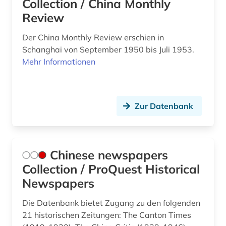
Collection / China Monthly
pharmazie (9)
Review
physik (1)
Der China Monthly Review erschien in
physikalische therapie (1)
Schanghai von September 1950 bis Juli 1953.
Mehr Informationen
physiotherapie (2)
politik (1)
Zur Datenbank
programmierung (1)
psychologie (4)
quelle (1)
Chinese newspapers
Collection / ProQuest Historical
recht (1)
Newspapers
rechtssprechung (1)
Die Datenbank bietet Zugang zu den folgenden
rhythmusspiel (1)
21 historischen Zeitungen: The Canton Times