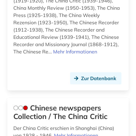
(1919-1920), The China Critic (1939-1946),
russland (1)
China Monthly Review (1950-1953), The China
Press (1925-1938), The China Weekly
rückenschule (1)
Rezension (1923-1950), The Chinese Recorder
schottland (1)
(1912-1938), The Chinese Recorder and
Educational Review (1939-1941), The Chinese
schriftverkehr (1)
Recorder and Missionary Journal (1868-1912),
The Chinese Re...
Mehr Informationen
schweiz (1)
seemannschaft (1)
segeln (1)
Zur Datenbank
shanghai (4)
sicherheitstechnik (1)
Chinese newspapers
Collection / The China Critic
sozialarbeitspraxis (1)
sozialdienste in der sucht (1)
Der China Critic erschien in Shanghai (China)
von 1928 - 1946.
Mehr Informationen