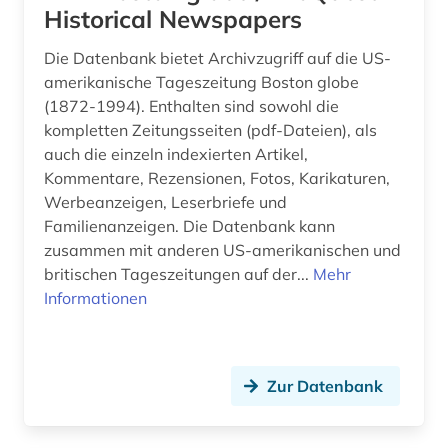
Historical Newspapers
großbritannien (2)
Die Datenbank bietet Archivzugriff auf die US-
gruppenspiel (1)
amerikanische Tageszeitung Boston globe
(1872-1994). Enthalten sind sowohl die
guangzhou (1)
kompletten Zeitungsseiten (pdf-Dateien), als
auch die einzeln indexierten Artikel,
handbuch (1)
Kommentare, Rezensionen, Fotos, Karikaturen,
industrie (1)
Werbeanzeigen, Leserbriefe und
Familienanzeigen. Die Datenbank kann
ingenieurwissenschaften (1)
zusammen mit anderen US-amerikanischen und
britischen Tageszeitungen auf der...
Mehr
international (1)
Informationen
internetquelle (1)
internetsicherheit (1)
Zur Datenbank
israel (1)
kinesiologie (1)