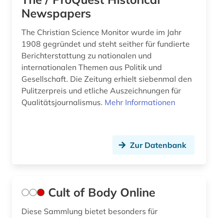
Newspapers
walter de gruyter (1)
wassersport (1)
The Christian Science Monitor wurde im Jahr
1908 gegründet und steht seither für fundierte
wirtschaft (1)
Berichterstattung zu nationalen und
internationalen Themen aus Politik und
wirtschaft und marketing (1)
Gesellschaft. Die Zeitung erhielt siebenmal den
Pulitzerpreis und etliche Auszeichnungen für
wirtschaftsinformation (1)
Qualitätsjournalismus.
Mehr Informationen
wirtschaftswissenschaften (4)
wissen (1)
Zur Datenbank
wörterbuch (3)
zahnmedizin (1)
Cult of Body Online
zeitschrift (2)
zeitschriftenaufsatz (5)
Diese Sammlung bietet besonders für