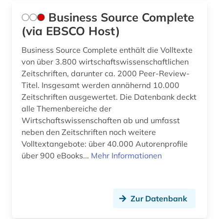
Business Source Complete
knie (1)
(via EBSCO Host)
krankenpflege (1)
Business Source Complete enthält die Volltexte
krisenintervention (1)
von über 3.800 wirtschaftswissenschaftlichen
Zeitschriften, darunter ca. 2000 Peer-Review-
kroatien (1)
Titel. Insgesamt werden annähernd 10.000
Zeitschriften ausgewertet. Die Datenbank deckt
kultur (2)
alle Themenbereiche der
kunst (2)
Wirtschaftswissenschaften ab und umfasst
neben den Zeitschriften noch weitere
körperkultur (1)
Volltextangebote: über 40.000 Autorenprofile
über 900 eBooks...
Mehr Informationen
lehrbuch (2)
lehrmittel (2)
Zur Datenbank
lehrplan und unterrichtsmethoden (1)