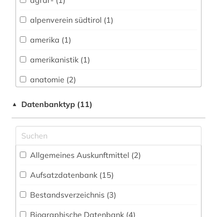
agrar- (1)
Archäologie (2)
Architektur, Bauingenieur- und
alpenverein südtirol (1)
Vermessungswesen (7)
amerika (1)
Biologie, Biotechnologie (23)
amerikanistik (1)
Buch- und Bibliothekswesen,
Informationswissenschaft (3)
anatomie (2)
Chemie und Pharmazie (18)
angewandte kinesiologie (1)
Datenbanktyp (11)
▲
Elektrotechnik, Elektronik, Nachrichtentechnik
anglistik (1)
(1)
arbeitsgestaltung (1)
Energietechnik (2)
Allgemeines Auskunftmittel (2
)
arbeitssicherheit (1)
Ethnologie (14)
Aufsatzdatenbank (15
)
architektur (1)
Geographie (12)
Bestandsverzeichnis (3
)
archiv (1)
Geowissenschaften (10)
Biographische Datenbank (4
)