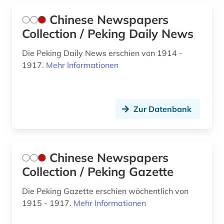
sportpädagogik (1)
Chinese Newspapers
sportrecht (1)
Collection / Peking Daily News
sportunterricht (1)
Die Peking Daily News erschien von 1914 -
1917.
Mehr Informationen
sportwissenschaft (14)
strategie (1)
Zur Datenbank
südkorea (1)
tanz (1)
tanzsport (1)
Chinese Newspapers
Collection / Peking Gazette
technik (2)
Die Peking Gazette erschien wöchentlich von
test (1)
1915 - 1917.
Mehr Informationen
the new york times (2)