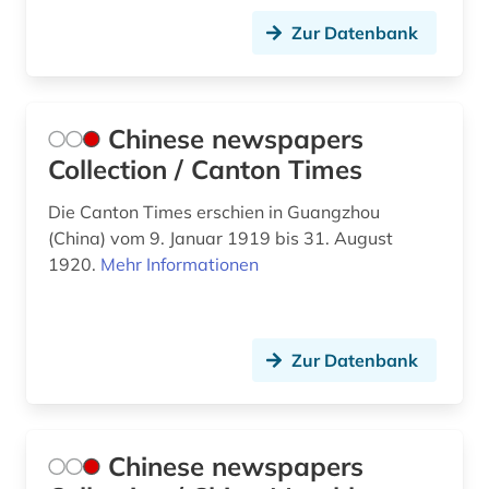
mode (1)
Zur Datenbank
motorbootsport (1)
musik (2)
Chinese newspapers
nachrichten (1)
Collection / Canton Times
nachschlagewerk (1)
Die Canton Times erschien in Guangzhou
naturwissenschaften (7)
(China) vom 9. Januar 1919 bis 31. August
1920.
Mehr Informationen
navigation (1)
neurologie (1)
Zur Datenbank
olympische spiele (2)
peking (2)
pflegewissenschaft (1)
Chinese newspapers