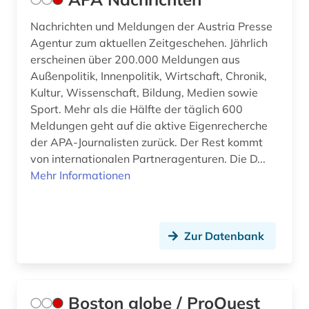
gemeinschafts- und psychiatrische dienste (1)
Nachrichten und Meldungen der Austria Presse
Agentur zum aktuellen Zeitgeschehen. Jährlich
geowissenschaften (1)
erscheinen über 200.000 Meldungen aus
Außenpolitik, Innenpolitik, Wirtschaft, Chronik,
germanistik (1)
Kultur, Wissenschaft, Bildung, Medien sowie
gerontologie (1)
Sport. Mehr als die Hälfte der täglich 600
Meldungen geht auf die aktive Eigenrecherche
geschichte (4)
der APA-Journalisten zurück. Der Rest kommt
von internationalen Partneragenturen. Die D...
geschichte der naturwissenschaften (1)
Mehr Informationen
geschlechterrollen (1)
gesetz (1)
Zur Datenbank
gesundheit und körperliche fitness (1)
gewalt (1)
Boston globe / ProQuest
grossbritannien (1)