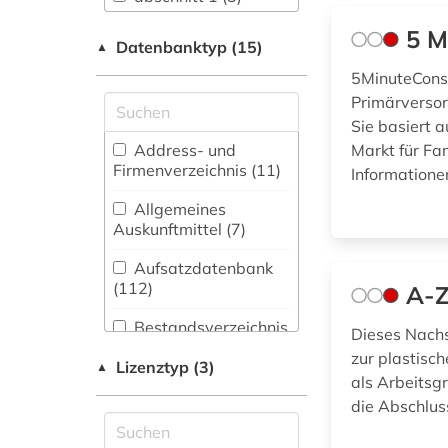
(2)
5 M
abschnitt 2 (2)
Anglistik.
Datenbanktyp (15)
▲
Amerikanistik (15)
abwasser (1)
5MinuteConsul
Primärversorg
Archäologie (5)
administration (1)
Sie basiert a
Architektur,
Address- und
Markt für Fa
adressbuch (5)
Bauingenieur- und
Firmenverzeichnis (11
)
Informationen
Vermessungswesen
adressverzeichnis
(39)
Allgemeines
(1)
Auskunftmittel (7
)
Biologie,
aerospace (1)
Biotechnologie (271)
Aufsatzdatenbank
(112
)
A-Z
afrika (3)
Buch- und
Bibliothekswesen,
Bestandsverzeichnis
Dieses Nach
agrar- (1)
Informationswissenschaft
(13
)
zur plastisc
(6)
Lizenztyp (3)
▲
agrarwissenschaft
als Arbeitsgr
Biographische
(2)
Chemie und
Datenbank (14
)
die Abschlus
Pharmazie (247)
Disziplinäre