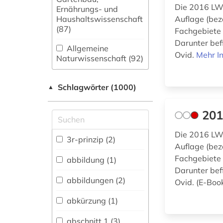
Die 2016 LWW
Ernährungs- und
Haushaltswissenschaft
Auflage (bez
(87)
Fachgebiete 
Darunter bef
Allgemeine
Ovid.
Mehr I
Naturwissenschaft (92)
Allgemeine und
Schlagwörter (1000)
fachübergreifende
▲
Datenbanken (85)
201
Allgemeine und
vergleichende Sprach-
Die 2016 LWW
und
3r-prinzip (2)
Auflage (bez
Literaturwissenschaft.
Indogermanistik.
Fachgebiete 
abbildung (1)
Außereuropäische
Darunter bef
Sprachen und
abbildungen (2)
Ovid. (E-Bo
Literaturen (33)
abkürzung (1)
Altertumswissenschaften
abschnitt 1 (3)