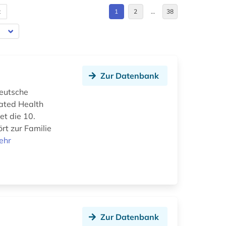
t
1
2
…
38
Zur Datenbank
eutsche
lated Health
et die 10.
rt zur Familie
ehr
Zur Datenbank