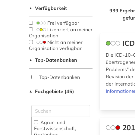
Verfügbarkeit
▲
939 Ergebn
gefu
Frei verfügbar
Lizenziert an meiner
Organisation
IC
Nicht an meiner
Organisation verfügbar
Die ICD-10-
Top-Datenbanken
▲
übertragenen 
Problems" de
Revision der 
Top-Datenbanken
der internat
Informatione
Fachgebiete (45)
▲
Agrar- und
201
Forstwissenschaft,
Gartenbau,