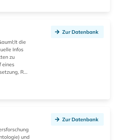
Zur Datenbank
auml;lt die
uelle Infos
ten zu
 eines
etzung, R...
Zur Datenbank
ersforschung
ntologie) und