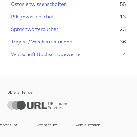
Ostasienwissenschaften
55
Pflegewissenschaft
13
Sprachwörterbücher
23
Tages- / Wochenzeitungen
36
Wirtschaft Nachschlagewerke
4
DBIS ist Teil der
Impressum
Datenschutz
Administration