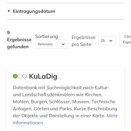
zeitgeschichte (1)
Psychologie (0)
Eintragungsdatum
▼
österreich (1)
Rechtswissenschaft (0)
9
Romanistik (0)
Sortierung
Ergebnisse
CSV
Ergebnisse
Expo
pro Seite:
Slavistik (1)
gefunden
Soziologie (1)
Sport (0)
KuLaDig
Technik (1)
Datenbank mit Suchmöglichkeit nach Kultur-
Theologie und Religionswissenschaften (1)
und Landschaftsdenkmälern wie Kirchen,
Mühlen, Burgen, Schlösser, Museen, Technische
Verkehrswesen (0)
Anlagen, Gärten und Parks. Kurze Beschreibung
der Objekte und Darstellung in einer Karte.
Mehr
Werkstoffwissenschaften und
Informationen
Fertigungstechnik (0)