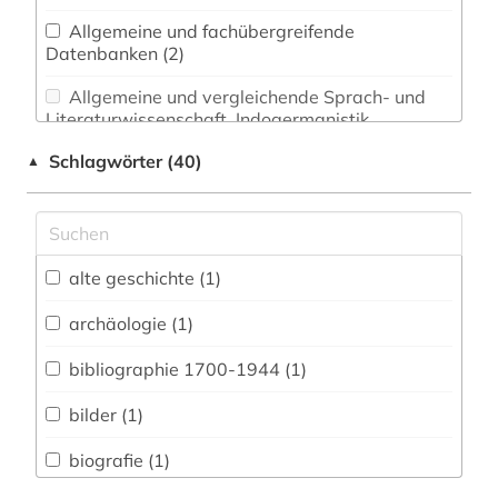
Allgemeine und fachübergreifende
Datenbanken (2)
Allgemeine und vergleichende Sprach- und
Literaturwissenschaft. Indogermanistik.
Außereuropäische Sprachen und Literaturen (0)
Schlagwörter (40)
▲
Anglistik. Amerikanistik (0)
Archäologie (2)
Architektur, Bauingenieur- und
alte geschichte (1)
Vermessungswesen (0)
archäologie (1)
Ausländische Forschungsberichte / Reports
(0)
bibliographie 1700-1944 (1)
Biologie, Biotechnologie (3)
bilder (1)
Buch- und Bibliothekswesen,
biografie (1)
Informationswissenschaft (0)