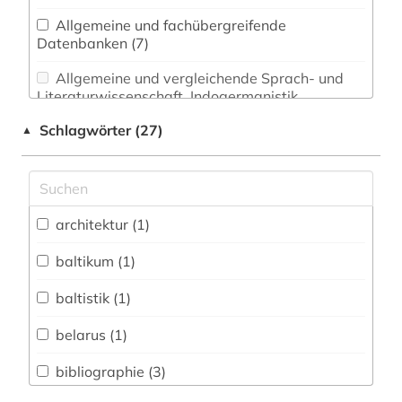
Allgemeine und fachübergreifende
Datenbanken (7)
Allgemeine und vergleichende Sprach- und
Literaturwissenschaft. Indogermanistik.
Außereuropäische Sprachen und Literaturen (0)
Schlagwörter (27)
▲
Anglistik. Amerikanistik (0)
Archäologie (0)
Architektur, Bauingenieur- und
architektur (1)
Vermessungswesen (1)
baltikum (1)
Ausländische Forschungsberichte / Reports
(0)
baltistik (1)
Biologie, Biotechnologie (0)
belarus (1)
Buch- und Bibliothekswesen,
bibliographie (3)
Informationswissenschaft (0)