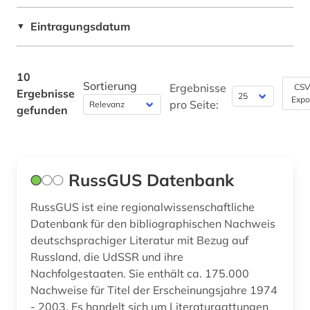
Psychologie (0)
Eintragungsdatum
▼
Rechtswissenschaft (0)
10
Romanistik (0)
Sortierung
Ergebnisse
CSV
Ergebnisse
Expo
pro Seite:
Slavistik (0)
gefunden
Soziologie (0)
Sport (0)
RussGUS Datenbank
Technik (0)
RussGUS ist eine regionalwissenschaftliche
Theologie und Religionswissenschaften (0)
Datenbank für den bibliographischen Nachweis
deutschsprachiger Literatur mit Bezug auf
Verkehrswesen (0)
Russland, die UdSSR und ihre
Nachfolgestaaten. Sie enthält ca. 175.000
Werkstoffwissenschaften und
Nachweise für Titel der Erscheinungsjahre 1974
Fertigungstechnik (0)
- 2003. Es handelt sich um Literaturgattungen