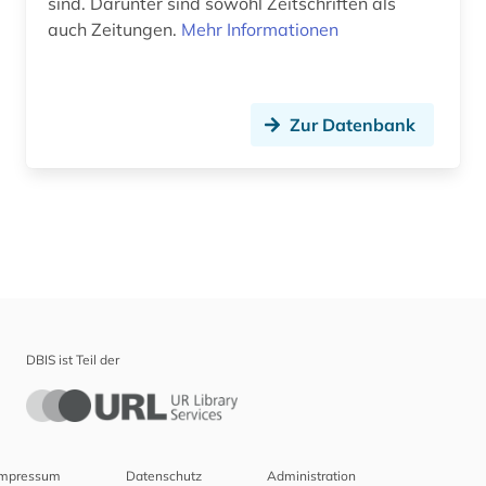
sind. Darunter sind sowohl Zeitschriften als
auch Zeitungen.
Mehr Informationen
Zur Datenbank
DBIS ist Teil der
Impressum
Datenschutz
Administration