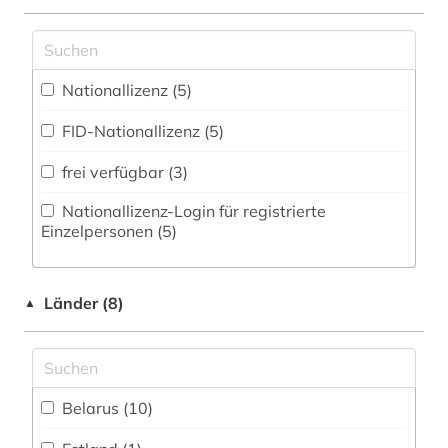
Zugriff vor Ort
Psychologie (0)
Rechtswissenschaft (0)
Nationallizenz (5)
Romanistik (0)
FID-Nationallizenz (5)
Slavistik (0)
frei verfügbar (3)
Soziologie (0)
Nationallizenz-Login für registrierte
Einzelpersonen (5)
Sport (0)
Technik (0)
Länder (8)
▲
Theologie und Religionswissenschaften (0)
Verkehrswesen (0)
Werkstoffwissenschaften und
Belarus (10)
Fertigungstechnik (0)