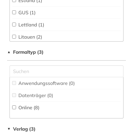
Estland (1)
Wirtschaftswissenschaften (0)
GUS (1)
Wissenschaftskunde, Forschung, Hochschul-,
Museumswesen (0)
Lettland (1)
Litauen (2)
Osteuropa (1)
Formaltyp (3)
▲
Russland, Sowjetunion (1)
Ukraine (1)
Anwendungssoftware (0
)
Datenträger (0
)
Online (8
)
Verlag (3)
▼