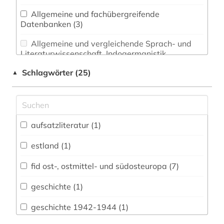
Allgemeine und fachübergreifende
Datenbanken (3)
Allgemeine und vergleichende Sprach- und
Literaturwissenschaft. Indogermanistik.
Außereuropäische Sprachen und Literaturen (0)
Schlagwörter (25)
▲
Anglistik. Amerikanistik (0)
Archäologie (0)
Architektur, Bauingenieur- und
aufsatzliteratur (1)
Vermessungswesen (0)
estland (1)
Ausländische Forschungsberichte / Reports
(0)
fid ost-, ostmittel- und südosteuropa (7)
Biologie, Biotechnologie (0)
geschichte (1)
Buch- und Bibliothekswesen,
geschichte 1942-1944 (1)
Informationswissenschaft (0)