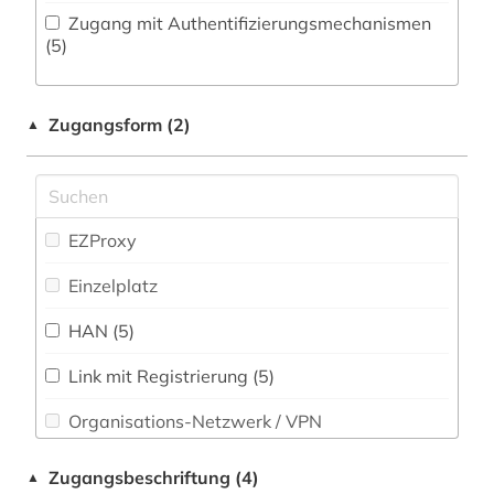
Zugang mit Authentifizierungsmechanismen
Militärwissenschaft (0)
(5)
Musikwissenschaft (0)
Zugangsform (2)
Nanotechnologie (0)
▲
Natur- und Umweltschutz (0)
Normen (0)
EZProxy
Pädagogik (0)
Einzelplatz
Patente (0)
HAN (5)
Philosophie (0)
Link mit Registrierung (5)
Physik (0)
Organisations-Netzwerk / VPN
Politologie (7)
Shibboleth
Zugangsbeschriftung (4)
▲
Produktionslogistik (0)