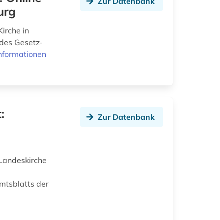
Zur Datenbank
urg
irche in
des Gesetz-
nformationen
:
Zur Datenbank
Landeskirche
mtsblatts der