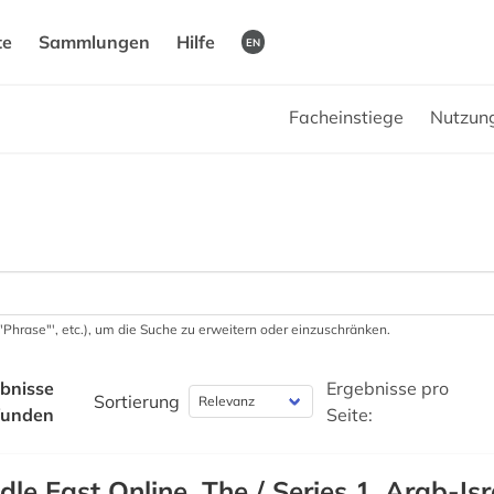
te
Sammlungen
Hilfe
EN
Facheinstiege
Nutzun
 '"Phrase"', etc.), um die Suche zu erweitern oder einzuschränken.
bnisse
Ergebnisse pro
Sortierung
funden
Seite:
dle East Online, The / Series 1, Arab-Isr