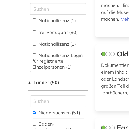
Zugriff vor Ort
forstwissenschaft (1)
machen. Hinte
Medizin (1)
auf die Muse
fotografie (1)
Militärwissenschaft
machen.
Meh
Nationallizenz (1)
(0)
gebrauchsgegenstand
frei verfügbar (30)
Musikwissenschaft
(1)
(0)
Nationallizenz (1)
Old
Nanotechnologie (0)
geisteswissenschaften
Nationallizenz-Login
(1)
für registrierte
Natur- und
Dokumentiert
Einzelpersonen (1)
Umweltschutz (0)
gemeinsamer
einem inhalt
bibliotheksverbund (1)
oder Landsch
Normen (0)
Länder (50)
▲
großen Teil 
gemälde (1)
Jahrbüchern
Pädagogik (0)
geschichte (14)
Patente (0)
geschichte 1621-
Niedersachsen (51)
Philosophie (0)
1905 (2)
Baden-
Fac
Physik (0)