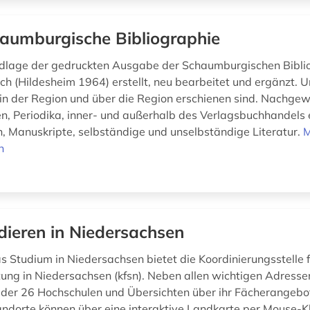
aumburgische Bibliographie
dlage der gedruckten Ausgabe der Schaumburgischen Bibli
sch (Hildesheim 1964) erstellt, neu bearbeitet und ergänzt. 
e in der Region und über die Region erschienen sind. Nachg
, Periodika, inner- und außerhalb des Verlagsbuchhandels 
n, Manuskripte, selbständige und unselbständige Literatur.
M
n
dieren in Niedersachsen
s Studium in Niedersachsen bietet die Koordinierungsstelle f
ung in Niedersachsen (kfsn). Neben allen wichtigen Adressen
 der 26 Hochschulen und Übersichten über ihr Fächerangebot
ndorte können über eine interaktive Landkarte per Mouse-Kl