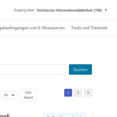
Zugang über
Technische Informationsbibliothek (TIB)
gsbedingungen von E-Ressourcen
Tools und Tutorials
Suchen
CSV-
1
2
3
Export
aeli