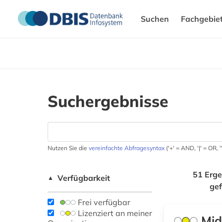
Suchen
Fachgebie
Suchergebnisse
Nutzen Sie die
vereinfachte Abfragesyntax
('+' = AND, '|' = OR,
51 Erge
Verfügbarkeit
▲
ge
Frei verfügbar
Lizenziert an meiner
Mid