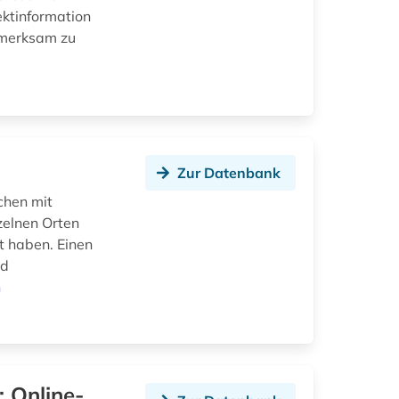
ektinformation
ufmerksam zu
Zur Datenbank
chen mit
zelnen Orten
t haben. Einen
nd
n
: Online-