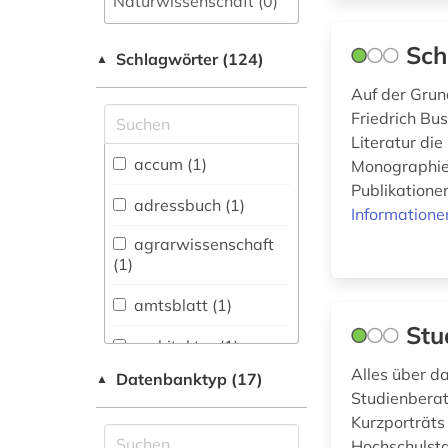
Naturwissenschaft (0)
Allgemeine und
Sch
Schlagwörter (124)
fachübergreifende
▲
Datenbanken (33)
Auf der Grun
Friedrich Bu
Allgemeine und
vergleichende Sprach-
Literatur di
und
accum (1)
Monographien
Literaturwissenschaft.
Publikatione
Indogermanistik.
adressbuch (1)
Informatione
Außereuropäische
Sprachen und
agrarwissenschaft
Literaturen (1)
(1)
Anglistik.
amtsblatt (1)
Amerikanistik (0)
Stu
architektur (1)
Archäologie (2)
Alles über da
Datenbanktyp (17)
▲
autograph (1)
Architektur,
Studienberat
Bauingenieur- und
Kurzporträts
banknote (1)
Vermessungswesen (1)
Hochschulsta