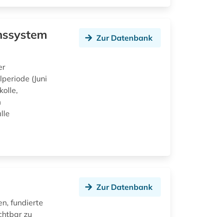
nssystem
Zur Datenbank
er
periode (Juni
olle,
m
lle
Zur Datenbank
en, fundierte
chtbar zu