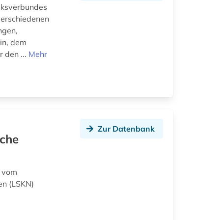
eksverbundes
verschiedenen
ngen,
in, dem
 den ...
Mehr
Zur Datenbank
sche
n vom
en (LSKN)