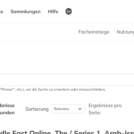
te
Sammlungen
Hilfe
EN
Facheinstiege
Nutzun
 '"Phrase"', etc.), um die Suche zu erweitern oder einzuschränken.
bnisse
Ergebnisse pro
Sortierung
funden
Seite:
dle East Online, The / Series 1, Arab-Isr