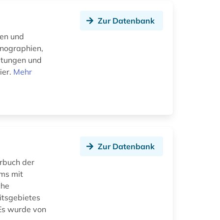
Zur Datenbank
ten und
onographien,
itungen und
ier.
Mehr
Zur Datenbank
rbuch der
ums mit
che
itsgebietes
 Es wurde von