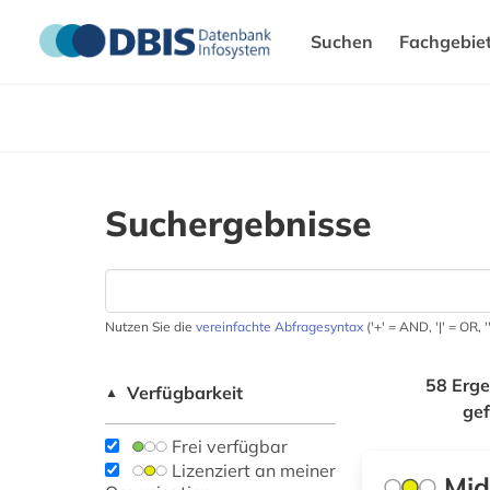
Suchen
Fachgebie
Suchergebnisse
Nutzen Sie die
vereinfachte Abfragesyntax
('+' = AND, '|' = OR,
58 Erge
Verfügbarkeit
▲
ge
Frei verfügbar
Lizenziert an meiner
Mid