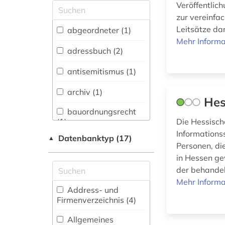
Veröffentlic
Allgemeine und
zur vereinfa
vergleichende Sprach-
und
Leitsätze dar
abgeordneter (1)
Literaturwissenschaft.
Mehr Informa
Indogermanistik.
adressbuch (2)
Außereuropäische
Sprachen und
antisemitismus (1)
Literaturen (0)
archiv (1)
Anglistik.
Hes
Amerikanistik (0)
bauordnungsrecht
(1)
Die Hessisch
Archäologie (0)
Informations
Datenbanktyp (17)
▲
beamtenrecht (2)
Personen, di
Architektur,
Bauingenieur- und
in Hessen gew
behörde (1)
Vermessungswesen (0)
der behandelt
Mehr Informa
besoldungsrecht (1)
Ausländische
Address- und
Forschungsberichte /
Firmenverzeichnis (4
)
bibliografie (1)
Reports (0)
Allgemeines
bibliographie (1)