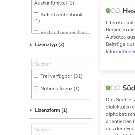
Biologie,
Auskunftmittel (1
)
Biotechnologie (1)
Hes
bibliotheksbestand
Aufsatzdatenbank
(1)
Buch- und
(1
)
Literatur mi
Bibliothekswesen,
bibliotheksmaterial
Regionen ein
Informationswissenschaft
Bestandsverzeichnis
(1)
Aufsätze aus
(3)
(4
)
Beiträge aus
Lizenztyp (2)
▲
biografie (3)
Chemie und
Biographische
Informatione
Pharmazie (0)
Datenbank (3
)
darmstadt (1)
Computergestützte
deutsch (1)
Ingenieurwissenschaften
Buchhandelsverzeichnis
Frei verfügbar (31)
(0)
(0
)
deutschland (5)
Süd
Nationallizenz (1)
Elektrotechnik,
Disziplinäre
Elektronik,
dienstrecht (1)
Forschungsdatenrepositorien
Das Südhessi
Nachrichtentechnik (0)
(0
)
dialektalen 
digitalisat (1)
Lizenzform (1)
▲
alphabetisch
Energietechnik (0)
Disziplinäre
orientierten
Repositorien (0
)
digitalisierung (2)
Ethnologie (1)
aus dem Ende
Fachbibliographie
elektronische