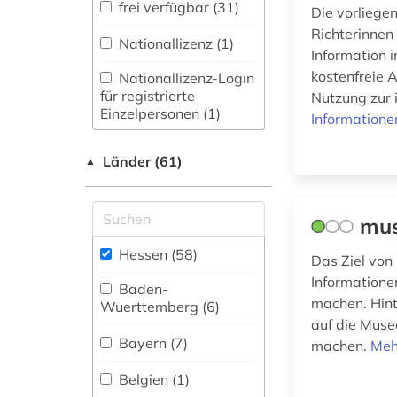
frei verfügbar (31)
1970 (1)
Die vorliege
Musikwissenschaft
(0)
Richterinnen
Nationallizenz (1)
Information 
geschichtswissenschaft
Nanotechnologie (0)
kostenfreie A
Nationallizenz-Login
(1)
für registrierte
Nutzung zur 
Natur- und
Einzelpersonen (1)
gesetz (1)
Informatione
Umweltschutz (0)
gesetzgebung (1)
Normen (0)
Länder (61)
▲
giessen (1)
Pädagogik (1)
mus
gießen (2)
Patente (0)
Hessen (58)
Das Ziel von 
gymnasium (1)
Philosophie (0)
Informationen
Baden-
handschrift (2)
machen. Hinte
Physik (0)
Wuerttemberg (6)
auf die Muse
hauptschule (1)
Politologie (4)
Bayern (7)
machen.
Meh
hessen (25)
Produktionslogistik
Belgien (1)
(0)