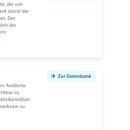
te, die von
ient damit der
um. Der
lich der
ehr
Zur Datenbank
en, fundierte
chtbar zu
ektinformation
ufmerksam zu