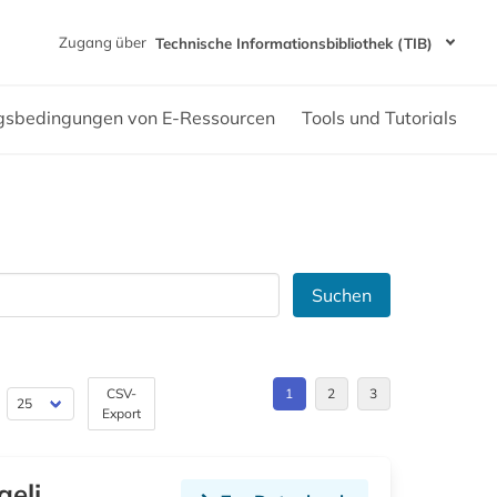
Zugang über
Technische Informationsbibliothek (TIB)
gsbedingungen von E-Ressourcen
Tools und Tutorials
Suchen
CSV-
1
2
3
Export
aeli