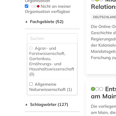
Organisation
Relation
Nicht an meiner
Organisation verfügbar
DEUTSCHLANDW
Fachgebiete (52)
▲
Die Online-D
Geschichte d
Regierungsd
der Kolonial
Agrar- und
Mandatsgebie
Forstwissenschaft,
Forschung zu
Gartenbau,
Ernährungs- und
Haushaltswissenschaft
(0)
Allgemeine
Ent
Naturwissenschaft (1)
am Mai
Allgemeine und
Schlagwörter (127)
fachübergreifende
▲
Die vorliege
Datenbanken (29)
am Main, die