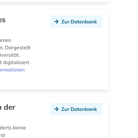
es
Zur Datenbank
samen
n. Dargestellt
versität.
 digitalisiert.
ormationen
n der
Zur Datenbank
erts kleine
und