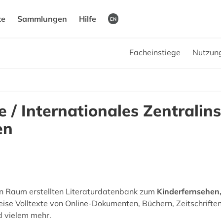
te
Sammlungen
Hilfe
EN
Facheinstiege
Nutzun
 / Internationales Zentralins
en
en Raum erstellten Literaturdatenbank zum
Kinderfernsehen
ise Volltexte von Online-Dokumenten, Büchern, Zeitschriftena
d vielem mehr.