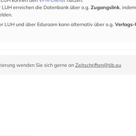
r LUH können den
VPN-Dienst
nutzen.
r LUH erreichen die Datenbank über o.g.
Zugangslink
, inde
lden.
r LUH und über Eduroam kann alternativ über o.g.
Verlags
zierung wenden Sie sich gerne an
Zeitschriften@tib.eu