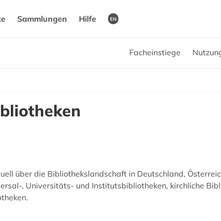
te
Sammlungen
Hilfe
EN
Facheinstiege
Nutzun
bliotheken
ll über die Bibliothekslandschaft in Deutschland, Österrei
rsal-, Universitäts- und Institutsbibliotheken, kirchliche Bib
otheken.