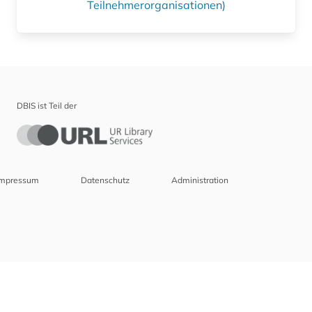
Teilnehmerorganisationen)
DBIS ist Teil der
Impressum
Datenschutz
Administration