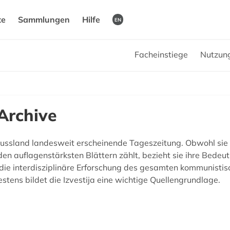
te
Sammlungen
Hilfe
EN
Facheinstiege
Nutzun
 Archive
 in Russland landesweit erscheinende Tageszeitung. Obwohl sie
en auflagenstärksten Blättern zählt, bezieht sie ihre Bedeu
r die interdisziplinäre Erforschung des gesamten kommunist
tens bildet die Izvestija eine wichtige Quellengrundlage.