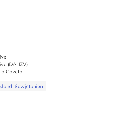
ive
hive (DA-IZV)
aia Gazeta
sland, Sowjetunion