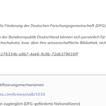
die Förderung der Deutschen Forschungsgemeinschaft (DFG) 
 der Bundesrepublik Deutschland können sich persönlich für 
chschulnetz, bzw. über ihre wissenschaftliche Bibliothek, nic
han/e276334b-a9b7-4eb6-9c9b-72db379616ff
tifizierungsmechanismen
oteka.com/browse/udb/1019
ei zugänglich (DFG-geförderte Nationallizenz)