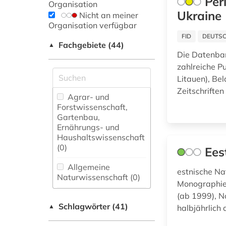
Per
Organisation
Ukraine
Nicht an meiner
Organisation verfügbar
FID
DEUTSC
Fachgebiete (44)
▲
Die Datenban
zahlreiche Pu
Litauen), Be
Zeitschrifte
Agrar- und
Forstwissenschaft,
Gartenbau,
Ernährungs- und
Haushaltswissenschaft
(0)
Ees
Allgemeine
estnische Na
Naturwissenschaft (0)
Monographien
(ab 1999), N
Allgemeine und
Schlagwörter (41)
fachübergreifende
▲
halbjährlich 
Datenbanken (9)