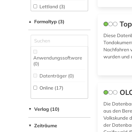
(0)
Lettland (3)
Werkstoffwissenschaften
Litauen (3)
Formaltyp (3)
▲
Top
und Fertigungstechnik (0)
Moldawien (1)
Diese Datenb
Wirtschaftswissenschaften
Tondokumente
Osteuropa (3)
(1)
Nachfahren v
Ostmitteleuropa (1)
wurden und 
Anwendungssoftware
(0
)
Wissenschaftskunde,
Polen (2)
Forschung, Hochschul-,
Datenträger (0
)
Museumswesen (0)
Russland,
Sowjetunion (1)
Online (17
)
OLC
Schweden (4)
Die Datenban
Ukraine (3)
Verlag (10)
▼
aus den Berei
Volkskunde d
der Datenban
Zeiträume
▼