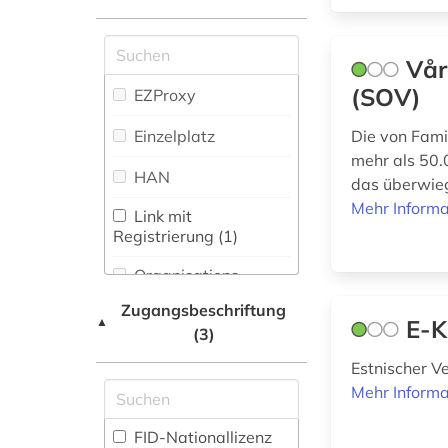
Maschinenbau (0)
sowjetunion (1)
Zeitungs-,
Zeitschriftenbibliographie
Mathematik (0)
Vår
(0
)
sozialwissenschaften
(SOV)
Medien- und
EZProxy
(1)
Kommunikationswissenschaften,
Kommunikationsdesign (0)
Einzelplatz
Die von Fami
statistik (1)
mehr als 50.
Medizin (0)
HAN
das überwie
udssr (1)
Mehr Informa
Militärwissenschaft
Link mit
ukraine (3)
(0)
Registrierung (1)
volltext (2)
Musikwissenschaft
Organisations-
(0)
Netzwerk / VPN
Zugangsbeschriftung
weißrussland (1)
▲
E-K
Natur- und
(3)
Shibboleth
zeitschrift (1)
Umweltschutz (0)
Estnischer V
Zugriff vor Ort
zeitschriftenaufsatz
Mehr Informa
Pädagogik (0)
(2)
Philosophie (0)
FID-Nationallizenz