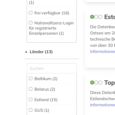
zeitung (1)
(1)
Physik (0)
zeitungsartikel (1)
frei verfügbar (16)
Est
Politologie (1)
Nationallizenz-Login
Die Datenban
für registrierte
Psychologie (0)
Ostsee am 28
Einzelpersonen (1)
Rechtswissenschaft
technische B
(0)
von über 30
Informatione
Länder (13)
▲
Romanistik (0)
Slavistik (0)
Soziologie (1)
Baltikum (2)
Top
Sport (0)
Belarus (2)
Diese Datenb
Technik (0)
Estlandschwe
Estland (15)
Informatione
Theologie und
GUS (1)
Religionswissenschaften