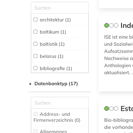
Allgemeine und
vergleichende Sprach-
und
architektur (1)
Ind
Literaturwissenschaft.
Indogermanistik.
baltikum (1)
Außereuropäische
ISE ist eine
Sprachen und
baltistik (1)
und Sozialwi
Literaturen (1)
Aufsatzsamml
belarus (1)
Nachweise au
Anglistik.
Amerikanistik (0)
Anthologien 
bibliografie (1)
aktualisiert. .
Archäologie (0)
bibliographie (5)
Datenbanktyp (17)
▲
Architektur,
biografie (1)
Bauingenieur- und
Vermessungswesen (1)
biographie (1)
Est
Biologie,
Address- und
dokumentenserver
Biotechnologie (0)
Firmenverzeichnis (0
)
Bio-bibliogr
(1)
die vorhande
Buch- und
Allgemeines