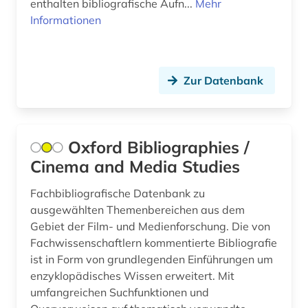
enthalten bibliografische Aufn...
Mehr
fernsehsendung (1)
Informationen
festschrift (1)
fid jüdische studien (1)
Zur Datenbank
fid musikwissenschaft (2)
fid ost-, ostmittel- und südosteuropa (1)
Oxford Bibliographies /
fid slawistik (1)
Cinema and Media Studies
film (2)
Fachbibliografische Datenbank zu
ausgewählten Themenbereichen aus dem
filmwissenschaft (1)
Gebiet der Film- und Medienforschung. Die von
flandern (1)
Fachwissenschaftlern kommentierte Bibliografie
ist in Form von grundlegenden Einführungen um
flötenmusik (1)
enzyklopädisches Wissen erweitert. Mit
umfangreichen Suchfunktionen und
forschung (3)