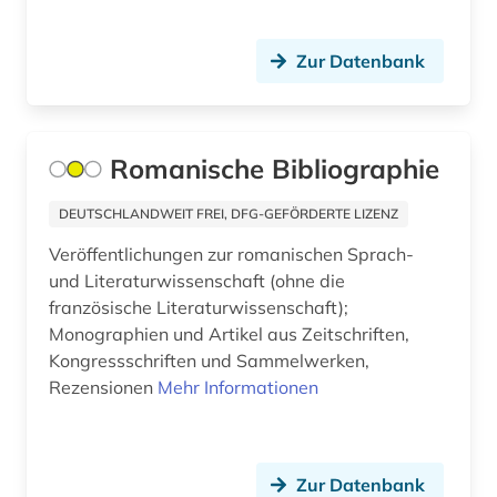
digitale noten (1)
Mittelamerika (2)
discovery service (1)
Zur Datenbank
Montenegro (2)
dissertation (5)
Niederlande (5)
dokumentenserver (4)
Romanische Bibliographie
Niedersachsen (1)
druckgeschichte (2)
DEUTSCHLANDWEIT FREI, DFG-GEFÖRDERTE LIZENZ
Nordamerika (2)
druckgrafik (1)
Veröffentlichungen zur romanischen Sprach-
Nordrhein-Westfalen (1)
und Literaturwissenschaft (ohne die
druckwerk (15)
französische Literaturwissenschaft);
Norwegen (1)
dänemark (1)
Monographien und Artikel aus Zeitschriften,
Oesterreich (6)
Kongressschriften und Sammelwerken,
edition (2)
Rezensionen
Mehr Informationen
Osmanisches Reich (1)
einführung (1)
Osteuropa (11)
elektronische medien (1)
Zur Datenbank
Polen (2)