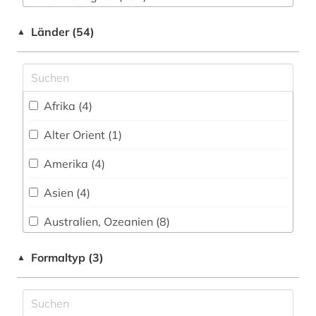
bibelwissenschaft (1)
Nationallizenz (1)
bibliografie (2)
Länder (54)
▲
bibliographie (347)
bibliometrie (1)
Afrika (4)
biblioteca de catalunya (1)
Alter Orient (1)
biblioteca nacional (2)
Amerika (4)
bibliothek (2)
Asien (4)
bilddatenbank (1)
Australien, Ozeanien (8)
bildung (1)
Baden-Wuerttemberg (1)
Formaltyp (3)
▲
biographie (23)
Baltikum (1)
bodleian library (1)
Bayern (6)