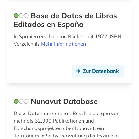
mauretanien (2)
Base de Datos de Libros
Editados en España
max planck digital library (1)
In Spanien erschienene Bücher seit 1972; ISBN-
max-planck-gesellschaft (1)
Verzeichnis
Mehr Informationen
mecklenburg (1)
medienwissenschaft (2)
Zur Datenbank
medizin (2)
menschenrechte (2)
Nunavut Database
mexiko (3)
Diese Datenbank enthält Beschreibungen von
mexiko (1)
mehr als 32.000 Publikationen und
mikrofiche (1)
Forschungsprojekten über Nunavut, ein
Territorium in Selbstverwaltung der Eskimo in