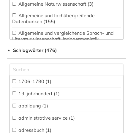
Allgemeine Naturwissenschaft (3)
Allgemeine und fachübergreifende
Datenbanken (155)
Allgemeine und vergleichende Sprach- und
Literaturwissenschaft. Indogermanistik.
Außereuropäische Sprachen und Literaturen (20)
Schlagwörter (476)
▲
Anglistik. Amerikanistik (18)
Archäologie (3)
Architektur, Bauingenieur- und
1706-1790 (1)
Vermessungswesen (9)
19. jahrhundert (1)
Biologie, Biotechnologie (4)
abbildung (1)
Buch- und Bibliothekswesen,
Informationswissenschaft (12)
administrative service (1)
Chemie und Pharmazie (4)
adressbuch (1)