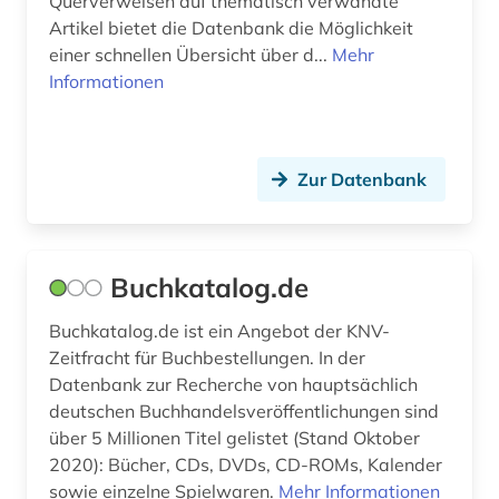
Querverweisen auf thematisch verwandte
franklin (1)
Artikel bietet die Datenbank die Möglichkeit
einer schnellen Übersicht über d...
Mehr
frankreich (3)
Informationen
französisch (3)
frau (1)
Zur Datenbank
frauenforschung (1)
freiwilliger (1)
Buchkatalog.de
friedrich nietzsche (1)
Buchkatalog.de ist ein Angebot der KNV-
friedrich-ebert-stiftung (1)
Zeitfracht für Buchbestellungen. In der
Datenbank zur Recherche von hauptsächlich
frühe neuzeit (1)
deutschen Buchhandelsveröffentlichungen sind
frühes christentum (1)
über 5 Millionen Titel gelistet (Stand Oktober
2020): Bücher, CDs, DVDs, CD-ROMs, Kalender
galicisch-portugiesisch (1)
sowie einzelne Spielwaren.
Mehr Informationen