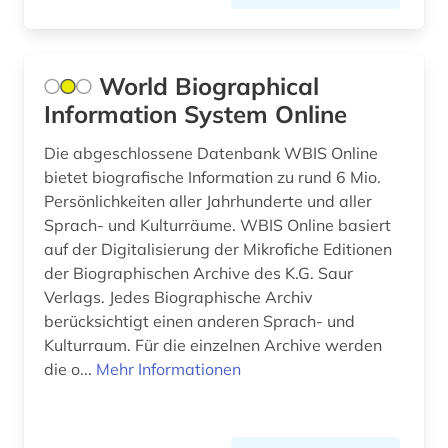
elektronische publikation (1)
Portugal (2)
elektronische zeitschrift (1)
Russland, Sowjetunion (7)
World Biographical
elektronisches buch (1)
Information System Online
Schweden (1)
elektronisches publizieren (1)
Die abgeschlossene Datenbank WBIS Online
Schweiz (15)
bietet biografische Information zu rund 6 Mio.
emmanuel lévinas (1)
Persönlichkeiten aller Jahrhunderte und aller
Serbien (1)
england (1)
Sprach- und Kulturräume. WBIS Online basiert
Slowakei (1)
auf der Digitalisierung der Mikrofiche Editionen
englisch (5)
der Biographischen Archive des K.G. Saur
Spanien (6)
Verlags. Jedes Biographische Archiv
englische literatur (1)
berücksichtigt einen anderen Sprach- und
Suedamerika (4)
englisches sprachgebiet (6)
Kulturraum. Für die einzelnen Archive werden
Suedostasien (1)
die o...
Mehr Informationen
entscheidungssammlung (1)
Tschechische Republik (3)
enzyklopädie (1)