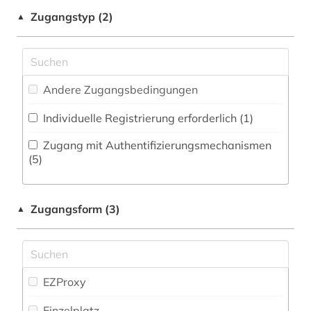
Pädagogik (8)
Zugangstyp (2)
▲
aristoteles (1)
Philosophie (11)
artikel (1)
Physik (3)
artikelsuche (1)
Andere Zugangsbedingungen
Politologie (16)
aufsatz (3)
Individuelle Registrierung erforderlich (1)
Psychologie (5)
august von (1)
Zugang mit Authentifizierungsmechanismen
Rechtswissenschaft (15)
(5)
aurelius augustinus (2)
Romanistik (17)
ausländer (1)
Zugangsform (3)
▲
Slavistik (14)
australien (1)
Soziologie (15)
balkanromanistik (1)
Sport (1)
EZProxy
bamberg (1)
Technik (7)
Einzelplatz
barcelona (1)