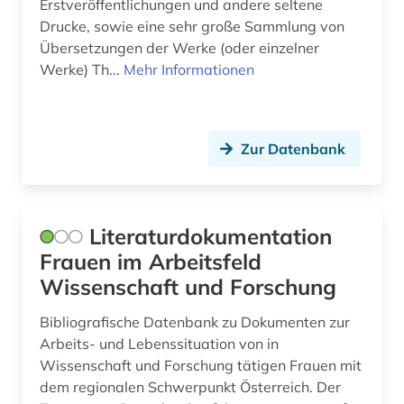
Erstveröffentlichungen und andere seltene
mähren (1)
Drucke, sowie eine sehr große Sammlung von
münchen (1)
Übersetzungen der Werke (oder einzelner
Werke) Th...
Mehr Informationen
nachschlagewerk (1)
nag hammadi (1)
Zur Datenbank
naher osten (1)
nationalbibliothek (1)
nationalsozialismus | opfer (1)
Literaturdokumentation
Frauen im Arbeitsfeld
naturwissenschaften (2)
Wissenschaft und Forschung
neuchâtel (1)
Bibliografische Datenbank zu Dokumenten zur
neuengland (1)
Arbeits- und Lebenssituation von in
Wissenschaft und Forschung tätigen Frauen mit
neuseeland (3)
dem regionalen Schwerpunkt Österreich. Der