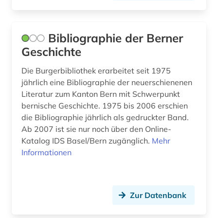
lituanistik (1)
Bibliographie der Berner
london (1)
Geschichte
ludwig van beethoven (1)
Die Burgerbibliothek erarbeitet seit 1975
lusitanistik (1)
jährlich eine Bibliographie der neuerschienenen
Literatur zum Kanton Bern mit Schwerpunkt
maghreb (1)
bernische Geschichte. 1975 bis 2006 erschien
die Bibliographie jährlich als gedruckter Band.
makedonien (1)
Ab 2007 ist sie nur noch über den Online-
mann (2)
Katalog IDS Basel/Bern zugänglich.
Mehr
Informationen
marburg <lahn> (1)
maschinenwesen (1)
Zur Datenbank
massenmedien (1)
mathematik (6)