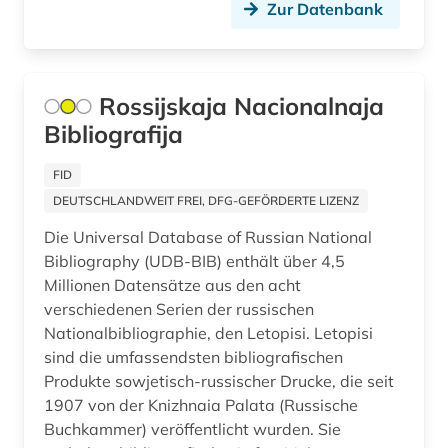
Tuerkei (2)
Zur Datenbank
erfurt (1)
USA (14)
erlebnisbericht (1)
Ungarn (3)
estland (5)
Rossijskaja Nacionalnaja
Bibliografija
ethnologie (1)
FID
etymologie (1)
DEUTSCHLANDWEIT FREI, DFG-GEFÖRDERTE LIZENZ
europa (1)
Die Universal Database of Russian National
Bibliography (UDB-BIB) enthält über 4,5
europarat (1)
Millionen Datensätze aus den acht
europäisches parlament (1)
verschiedenen Serien der russischen
Nationalbibliographie, den Letopisi. Letopisi
evidenz-basierte medizin (1)
sind die umfassendsten bibliografischen
Produkte sowjetisch-russischer Drucke, die seit
fachdidaktik (1)
1907 von der Knizhnaia Palata (Russische
familienrecht (1)
Buchkammer) veröffentlicht wurden. Sie