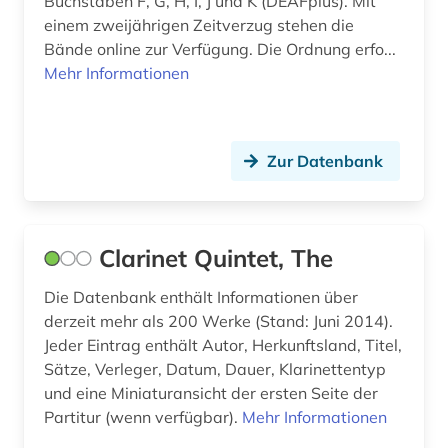
Buchstaben F, G, H, I, J und K (DEAFplus). Mit
einem zweijährigen Zeitverzug stehen die
kunst (2)
Bände online zur Verfügung. Die Ordnung erfo...
künstler (1)
Mehr Informationen
landeskunde (3)
landgraf (1)
Zur Datenbank
landschaftsarchitektin (1)
latein (1)
Clarinet Quintet, The
lateinamerika (1)
Die Datenbank enthält Informationen über
lausanne (1)
derzeit mehr als 200 Werke (Stand: Juni 2014).
Jeder Eintrag enthält Autor, Herkunftsland, Titel,
legende (1)
Sätze, Verleger, Datum, Dauer, Klarinettentyp
und eine Miniaturansicht der ersten Seite der
leibniz-institut für länderkunde (1)
Partitur (wenn verfügbar).
Mehr Informationen
leipzig (1)