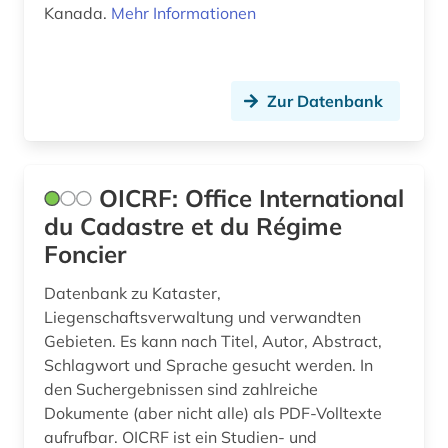
mikroform (1)
Kanada.
Mehr Informationen
mittelalter (1)
mittelasien (1)
Zur Datenbank
mittelenglisch (1)
mittelfranken (1)
OICRF: Office International
mode (1)
du Cadastre et du Régime
montenegro (2)
Foncier
morges (1)
Datenbank zu Kataster,
Liegenschaftsverwaltung und verwandten
mozart (1)
Gebieten. Es kann nach Titel, Autor, Abstract,
Schlagwort und Sprache gesucht werden. In
musenalmanach (1)
den Suchergebnissen sind zahlreiche
museum (1)
Dokumente (aber nicht alle) als PDF-Volltexte
aufrufbar. OICRF ist ein Studien- und