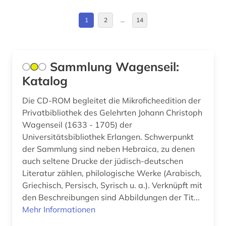
chile (1)
Hessen (1)
1
2
…
14
china (1)
Irland (6)
christentum (1)
Israel (4)
Sammlung Wagenseil:
darstellende kunst (2)
Katalog
Italien (5)
datenarchiv (2)
Kanada (7)
Die CD-ROM begleitet die Mikroficheedition der
designerin (1)
Privatbibliothek des Gelehrten Johann Christoph
Korea (1)
Wagenseil (1633 - 1705) der
deutsch (2)
Universitätsbibliothek Erlangen. Schwerpunkt
Lettland (3)
der Sammlung sind neben Hebraica, zu denen
deutsches sprachgebiet (11)
auch seltene Drucke der jüdisch-deutschen
Liechtenstein (2)
deutschland (12)
Literatur zählen, philologische Werke (Arabisch,
Litauen (1)
Griechisch, Persisch, Syrisch u. a.). Verknüpft mit
diaspora (1)
den Beschreibungen sind Abbildungen der Tit...
Makedonien (1)
Mehr Informationen
didaktik (1)
Mecklenburg-Vorpommern (1)