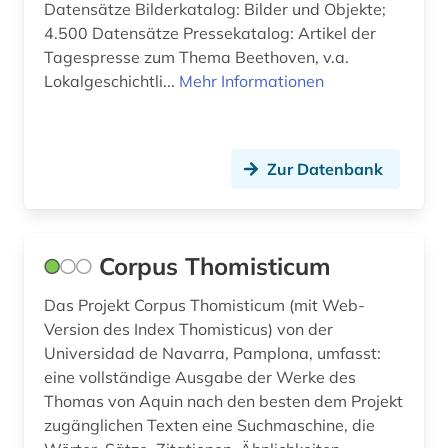
Datensätze Bilderkatalog: Bilder und Objekte;
hessen (1)
4.500 Datensätze Pressekatalog: Artikel der
hispanistik (5)
Tagespresse zum Thema Beethoven, v.a.
Lokalgeschichtli...
Mehr Informationen
historische linguistik (1)
historische persönlichkeit (1)
Zur Datenbank
hochleistungswerkstoff (1)
hochschulschrift (6)
Corpus Thomisticum
humanismus (1)
hydrologie (1)
Das Projekt Corpus Thomisticum (mit Web-
Version des Index Thomisticus) von der
iberoromanistik (5)
Universidad de Navarra, Pamplona, umfasst:
eine vollständige Ausgabe der Werke des
indien (1)
Thomas von Aquin nach den besten dem Projekt
zugänglichen Texten eine Suchmaschine, die
informatik (2)