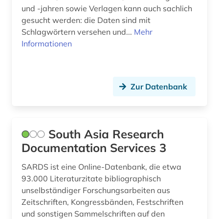
und -jahren sowie Verlagen kann auch sachlich
israel (2)
gesucht werden: die Daten sind mit
italianistik (4)
Schlagwörtern versehen und...
Mehr
Informationen
italien (3)
italienisch (1)
Zur Datenbank
japan (1)
jazz (1)
johann christoph (1)
South Asia Research
Documentation Services 3
johann wolfgang von goethe (1)
SARDS ist eine Online-Datenbank, die etwa
judaica (1)
93.000 Literaturzitate bibliographisch
unselbständiger Forschungsarbeiten aus
judaistik (4)
Zeitschriften, Kongressbänden, Festschriften
judentum (5)
und sonstigen Sammelschriften auf den