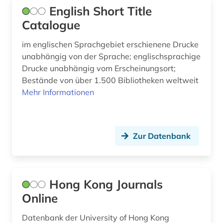
English Short Title
geschichte 1920- (1)
Catalogue
geschichte 1945 (2)
im englischen Sprachgebiet erschienene Drucke
unabhängig von der Sprache; englischsprachige
geschichte <1548-> (1)
Drucke unabhängig vom Erscheinungsort;
geschichte <1700-1800> (1)
Bestände von über 1.500 Bibliotheken weltweit
Mehr Informationen
geschichte anfänge-1750 (1)
geschichte anfänge-1920 (1)
Zur Datenbank
geschichtsbild (2)
gesetzesrecht (1)
gesundheitsgefährdung (1)
Hong Kong Journals
Online
gotha (1)
Datenbank der University of Hong Kong
graphische sammlung albertina (1)