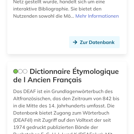
Netz gestellt wurde, handelt sich um eine
komponist (1)
interaktive Bibliographie. Sie bietet den
Nutzenden sowohl die Mö...
Mehr Informationen
kongress (3)
kongressbericht (3)
Zur Datenbank
konkordanz (3)
konzentrationslager (1)
koptologie (1)
Dictionnaire Étymologique
de l Ancien Français
korea (2)
Das DEAF ist ein Grundlagenwörterbuch des
kriminalliteratur (1)
Altfranzösischen, das den Zeitraum von 842 bis
in die Mitte des 14. Jahrhunderts umfasst. Die
kultur (1)
Datenbank bietet Zugang zum Wörterbuch
kulturwissenschaften (4)
(DEAFél) mit Zugriff auf den Volltext der seit
1974 gedruckt publizierten Bände der
kulturzeitschrift (3)