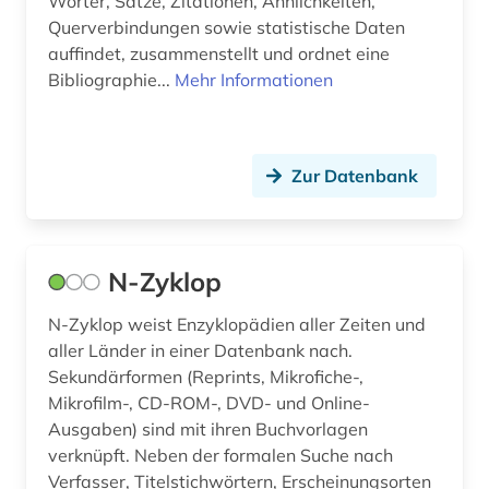
Wörter, Sätze, Zitationen, Ähnlichkeiten,
information retrieval (1)
Querverbindungen sowie statistische Daten
auffindet, zusammenstellt und ordnet eine
information und dokumentation (1)
Bibliographie...
Mehr Informationen
ingenieurwissenschaften (2)
inhalt (1)
Zur Datenbank
innenarchitektin (1)
interkulturelle erziehung (2)
N-Zyklop
internationale brigaden (1)
N-Zyklop weist Enzyklopädien aller Zeiten und
iranistik (1)
aller Länder in einer Datenbank nach.
Sekundärformen (Reprints, Mikrofiche-,
irland (3)
Mikrofilm-, CD-ROM-, DVD- und Online-
islam (4)
Ausgaben) sind mit ihren Buchvorlagen
verknüpft. Neben der formalen Suche nach
islamwissenschaft (2)
Verfasser, Titelstichwörtern, Erscheinungsorten