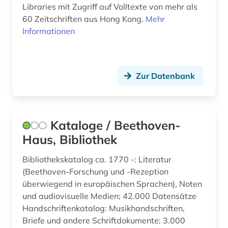
Libraries mit Zugriff auf Volltexte von mehr als
graubünden (1)
60 Zeitschriften aus Hong Kong.
Mehr
Informationen
graue literatur (1)
großbritannien (5)
Zur Datenbank
handke (1)
handschrift (7)
hans-jochen vogel (1)
Kataloge / Beethoven-
Haus, Bibliothek
hebraistik (2)
Bibliothekskatalog ca. 1770 -: Literatur
hebräisch (1)
(Beethoven-Forschung und -Rezeption
überwiegend in europäischen Sprachen), Noten
heidelberger akademie der wissenschaften
(1)
und audiovisuelle Medien; 42.000 Datensätze
Handschriftenkatalog: Musikhandschriften,
helmut schmidt (1)
Briefe und andere Schriftdokumente; 3.000