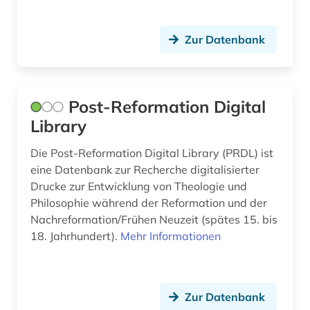
lettland (3)
Zur Datenbank
lexikographie (2)
lexikon (1)
Post-Reformation Digital
library of congress (1)
Library
liegenschaftsverwaltung (1)
Die Post-Reformation Digital Library (PRDL) ist
lima (1)
eine Datenbank zur Recherche digitalisierter
Drucke zur Entwicklung von Theologie und
linguistik (2)
Philosophie während der Reformation und der
Nachreformation/Frühen Neuzeit (spätes 15. bis
litauen (1)
18. Jahrhundert).
Mehr Informationen
literarische zeitschrift (1)
literatur (16)
Zur Datenbank
literaturwissenschaft (17)