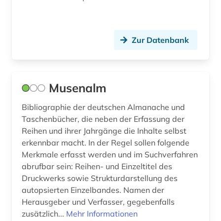
galloromanistik (4)
gefängnis (1)
Zur Datenbank
geisteswissenschaften (8)
genealogie (1)
Musenalm
genf (1)
Bibliographie der deutschen Almanache und
geographie (2)
Taschenbücher, die neben der Erfassung der
Reihen und ihrer Jahrgänge die Inhalte selbst
geographische zentralbibliothek (1)
erkennbar macht. In der Regel sollen folgende
Merkmale erfasst werden und im Suchverfahren
george (1)
abrufbar sein: Reihen- und Einzeltitel des
george-kreis (1)
Druckwerks sowie Strukturdarstellung des
autopsierten Einzelbandes. Namen der
germanistik (1)
Herausgeber und Verfasser, gegebenfalls
zusätzlich...
Mehr Informationen
gesamtausgabe (2)