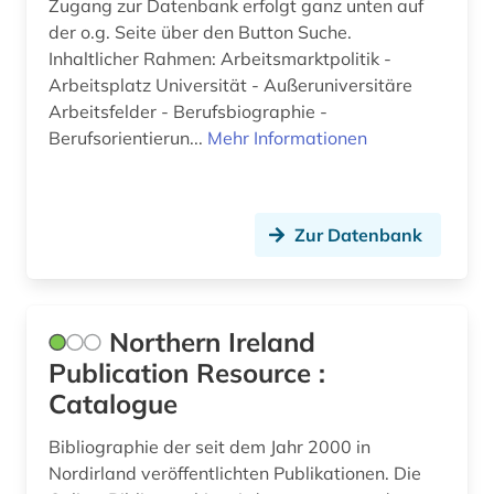
Zugang zur Datenbank erfolgt ganz unten auf
niederlande (3)
der o.g. Seite über den Button Suche.
niederlandistik (2)
Inhaltlicher Rahmen: Arbeitsmarktpolitik -
Arbeitsplatz Universität - Außeruniversitäre
niederländisch (2)
Arbeitsfelder - Berufsbiographie -
Berufsorientierun...
Mehr Informationen
nordirland (1)
nunavut (1)
Zur Datenbank
oberfranken (1)
oboenmusik (1)
online contents (1)
Northern Ireland
Publication Resource :
online-ressource (1)
Catalogue
open access (1)
Bibliographie der seit dem Jahr 2000 in
oper (2)
Nordirland veröffentlichten Publikationen. Die