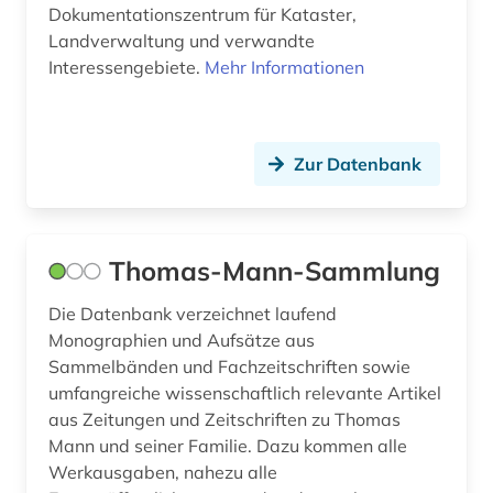
musical (1)
Dokumentationszentrum für Kataster,
Landverwaltung und verwandte
musik (18)
Interessengebiete.
Mehr Informationen
musikalien (1)
musikbibliothek (3)
Zur Datenbank
musikdruck (11)
musiker (2)
Thomas-Mann-Sammlung
musikerziehung (1)
Die Datenbank verzeichnet laufend
musikhandschrift (4)
Monographien und Aufsätze aus
musiktonträger (1)
Sammelbänden und Fachzeitschriften sowie
umfangreiche wissenschaftlich relevante Artikel
musikwissenschaft (1)
aus Zeitungen und Zeitschriften zu Thomas
Mann und seiner Familie. Dazu kommen alle
musikzeitschrift (2)
Werkausgaben, nahezu alle