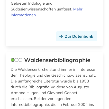
Gebieten Indologie und
jüdische studien (1)
Südasienwissenschaften umfasst.
Mehr
Informationen
kalender (1)
kanada (2)
kanton freiburg (1)
Zur Datenbank
katalog (24)
katalonien (3)
Waldenserbibliographie
kataster (1)
Die Waldenserkirche stand immer im Interesse
der Theologie und der Geschichtswissenschaft.
klarinette (1)
Die umfangreiche Literatur wurde bis 1953
klarinettenquintett (1)
durch die Bibliografia Valdese von Augusto
Armand Hugon und Giovanni Gonnet
klassische philologie (1)
erschlossen. Bei der vorliegenden
Internetbibliographie, die im Februar 2004 ins
klaviermusik (1)