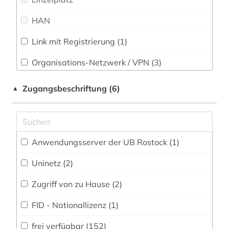
Theologie und Religionswissenschaften (23)
HAN
bauschaden (1)
Werkstoffwissenschaften und
bautechnik (1)
Fertigungstechnik (3)
Link mit Registrierung (1)
Wirtschaftswissenschaften (9)
bayerische staatsbibliothek (1)
Organisations-Netzwerk / VPN (3)
Wissenschaftskunde, Forschung, Hochschul-,
behörde (1)
Shibboleth (2)
Zugangsbeschriftung (6)
▲
Museumswesen (1)
Zugriff vor Ort
belgien (1)
benedikt (1)
Anwendungsserver der UB Rostock (1)
benjamin (1)
Uninetz (2)
bern (2)
Zugriff von zu Hause (2)
berühmte persönlichkeit (1)
FID - Nationallizenz (1)
bibel (1)
frei verfügbar (152)