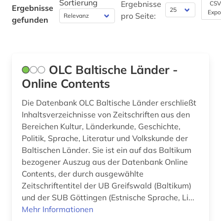
Sortierung
Ergebnisse
CSV
Ergebnisse
Theologie und Religionswissenschaften (0)
Expo
pro Seite:
gefunden
Werkstoffwissenschaften und
Fertigungstechnik (0)
Wirtschaftswissenschaften (0)
OLC Baltische Länder -
Wissenschaftskunde, Forschung, Hochschul-,
Online Contents
Museumswesen (0)
Die Datenbank OLC Baltische Länder erschließt
Inhaltsverzeichnisse von Zeitschriften aus den
Bereichen Kultur, Länderkunde, Geschichte,
Politik, Sprache, Literatur und Volkskunde der
Baltischen Länder. Sie ist ein auf das Baltikum
bezogener Auszug aus der Datenbank Online
Contents, der durch ausgewählte
Zeitschriftentitel der UB Greifswald (Baltikum)
und der SUB Göttingen (Estnische Sprache, Li...
Mehr Informationen