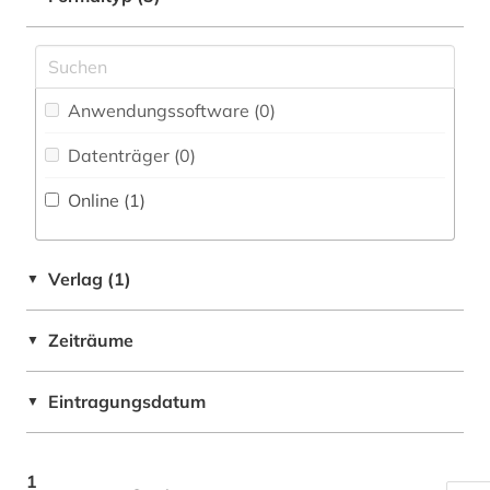
Pädagogik (0)
Philosophie (0)
Physik (0)
Anwendungssoftware (0
)
Politologie (0)
Datenträger (0
)
Online (1
)
Psychologie (0)
Rechtswissenschaft (0)
Verlag (1)
▼
Romanistik (0)
Slavistik (0)
Zeiträume
▼
Soziologie (0)
Eintragungsdatum
▼
Sport (0)
Technik (0)
1