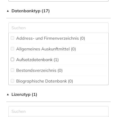
Elektrotechnik, Elektronik, Nachrichtentechnik
litauen (1)
Datenbanktyp (17)
▲
(0)
Energietechnik (0)
Ethnologie (0)
Address- und Firmenverzeichnis (0
)
Geographie (0)
Allgemeines Auskunftmittel (0
)
Geowissenschaften (0)
Aufsatzdatenbank (1
)
Germanistik. Niederlandistik. Skandinavistik
(0)
Bestandsverzeichnis (0
)
Geschichte (0)
Biographische Datenbank (0
)
Geschichte der Pädagogik und des
Buchhandelsverzeichnis (0
)
Lizenztyp (1)
▲
Bildungswesens (0)
Disziplinäre Forschungsdatenrepositorien (0
)
Gesundheitswissenschaften (0)
Disziplinäre Repositorien (0
)