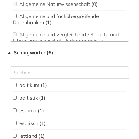
Allgemeine Naturwissenschaft (0)
Allgemeine und fachübergreifende
Datenbanken (1)
Allgemeine und vergleichende Sprach- und
Literaturwissenschaft. Indogermanistik.
Außereuropäische Sprachen und Literaturen (0)
Schlagwörter (6)
▲
Anglistik. Amerikanistik (0)
Archäologie (0)
Architektur, Bauingenieur- und
baltikum (1)
Vermessungswesen (0)
baltistik (1)
Biologie, Biotechnologie (0)
estland (1)
Buch- und Bibliothekswesen,
Informationswissenschaft (0)
estnisch (1)
Chemie und Pharmazie (0)
lettland (1)