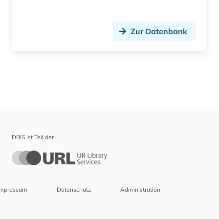
Zur Datenbank
DBIS ist Teil der
Impressum
Datenschutz
Administration