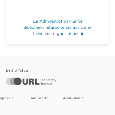
zur Administration (nur für
Bibliotheksmitarbeitende aus DBIS-
Teilnehmerorganisationen)
DBIS ist Teil der
Impressum
Datenschutz
Administration