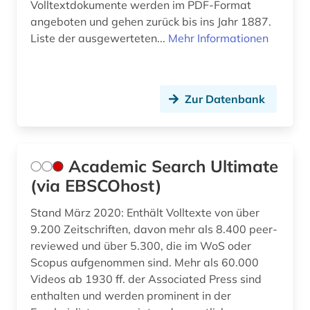
Volltextdokumente werden im PDF-Format
biologe; geologe (1)
angeboten und gehen zurück bis ins Jahr 1887.
Liste der ausgewerteten...
Mehr Informationen
datenbank (1)
datensammlung (1)
design (3)
Zur Datenbank
design history (1)
deutsch (1)
Academic Search Ultimate
(via EBSCOhost)
deutsches historisches institut in rom (1)
deutsches museum von meisterwerken der
Stand März 2020: Enthält Volltexte von über
naturwissenschaft und technik (1)
9.200 Zeitschriften, davon mehr als 8.400 peer-
reviewed und über 5.300, die im WoS oder
deutsches nationaltheater weimar (1)
Scopus aufgenommen sind. Mehr als 60.000
Videos ab 1930 ff. der Associated Press sind
deutsches sprachgebiet (2)
enthalten und werden prominent in der
deutsches volksliedarchiv (1)