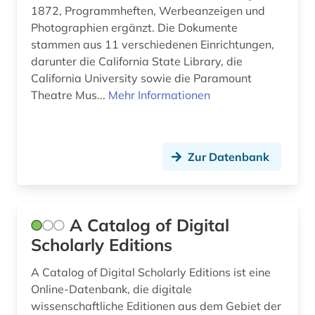
1872, Programmheften, Werbeanzeigen und
carl louis (1831 - 1902) (1)
Photographien ergänzt. Die Dokumente
stammen aus 11 verschiedenen Einrichtungen,
carl maria von (1)
darunter die California State Library, die
California University sowie die Paramount
carl philipp emanuel (3)
Theatre Mus...
Mehr Informationen
casa monzino (1)
charles (1809-1882) (1)
Zur Datenbank
chemie (4)
choral (3)
A Catalog of Digital
choralbearbeitung (3)
Scholarly Editions
choralsatz (1)
A Catalog of Digital Scholarly Editions ist eine
choreographie (1)
Online-Datenbank, die digitale
wissenschaftliche Editionen aus dem Gebiet der
chorgesang (1)