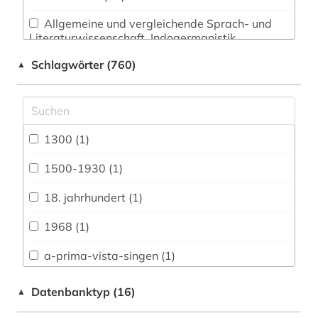
Allgemeine und vergleichende Sprach- und
Literaturwissenschaft. Indogermanistik.
Außereuropäische Sprachen und Literaturen (43)
Schlagwörter (760)
▲
Anglistik. Amerikanistik (40)
Archäologie (19)
Architektur, Bauingenieur- und
1300 (1)
Vermessungswesen (18)
1500-1930 (1)
Biologie, Biotechnologie (14)
18. jahrhundert (1)
Buch- und Bibliothekswesen,
Informationswissenschaft (25)
1968 (1)
Chemie und Pharmazie (11)
a-prima-vista-singen (1)
Elektrotechnik, Elektronik, Nachrichtentechnik
a-prima-vista-spiel (1)
Datenbanktyp (16)
▲
(8)
adressbuch (1)