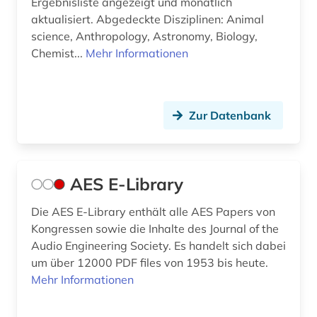
Ergebnisliste angezeigt und monatlich
aktualisiert. Abgedeckte Disziplinen: Animal
deutschland (7)
science, Anthropology, Astronomy, Biology,
Chemist...
Mehr Informationen
deutschsprachig (1)
dialekt (1)
digitale edition (1)
Zur Datenbank
digitale musik (1)
digitale musikalien (3)
AES E-Library
digitale noten (6)
Die AES E-Library enthält alle AES Papers von
Kongressen sowie die Inhalte des Journal of the
digitale noten (2)
Audio Engineering Society. Es handelt sich dabei
digitalisat (1)
um über 12000 PDF files von 1953 bis heute.
Mehr Informationen
digitalisierung (3)