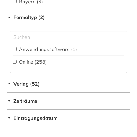
Museumswesen (12)
Bayern (6)
augsburg (1)
Berlin (1)
Formaltyp (2)
▲
ausbildung (3)
Bosnien-Herzegowina (1)
ausstellung (1)
Daenemark (4)
autograph (1)
Anwendungssoftware (1
)
Deutschland (64)
autor (1)
Online (258
)
Deutschland (DDR) (1)
avantgarde (1)
Europa (9)
bach (14)
Verlag (52)
▼
Finnland (1)
bach-archiv leipzig (1)
Zeiträume
▼
Frankreich (2)
ballade (1)
Großbritannien (10)
Eintragungsdatum
▼
ballett (3)
Israel (1)
bands (1)