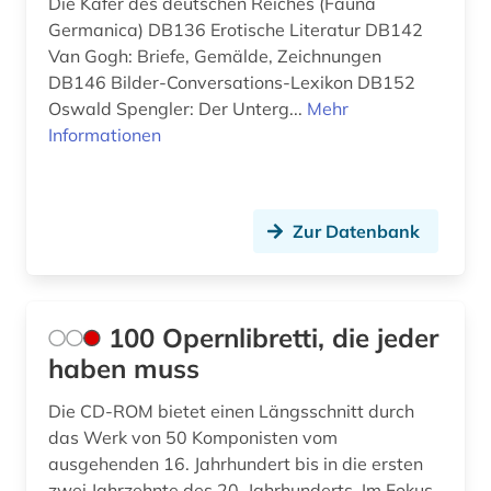
Die Käfer des deutschen Reiches (Fauna
Polen (1)
Germanica) DB136 Erotische Literatur DB142
bibliografie (24)
Van Gogh: Briefe, Gemälde, Zeichnungen
Rumänien (1)
bibliografie 1907-2005 (1)
DB146 Bilder-Conversations-Lexikon DB152
Sachsen (1)
Oswald Spengler: Der Unterg...
Mehr
bibliographie (35)
Informationen
Sachsen-Anhalt (1)
bibliothek (1)
Schleswig-Holstein (2)
bibliothek der hansestadt lübeck (1)
Zur Datenbank
Schweden (11)
bild (1)
Schweiz (16)
bildnis (1)
Serbien (1)
100 Opernlibretti, die jeder
bildung (1)
haben muss
Spanien (4)
bildungsforschung (1)
Die CD-ROM bietet einen Längsschnitt durch
Suedasien (1)
biografie (13)
das Werk von 50 Komponisten vom
Tschechische Republik (3)
ausgehenden 16. Jahrhundert bis in die ersten
biografien 1901 - 2000 (1)
zwei Jahrzehnte des 20. Jahrhunderts. Im Fokus