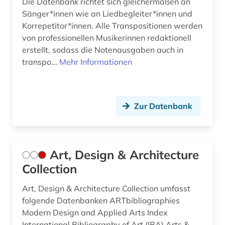
Die Datenbank richtet sich gleichermaßen an
Sänger*innen wie an Liedbegleiter*innen und
hochschulschriften (1)
Korrepetitor*innen. Alle Transpositionen werden
hofkapellmeister (1)
von professionellen Musikerinnen redaktionell
erstellt, sodass die Notenausgaben auch in
human-computer interface (1)
transpo...
Mehr Informationen
huygens (1)
hymnologie (1)
Zur Datenbank
händel (1)
hörbuch (1)
Art, Design & Architecture
iberoromanistik (1)
Collection
igor (1)
Art, Design & Architecture Collection umfasst
folgende Datenbanken ARTbibliographies
inba (1)
Modern Design and Applied Arts Index
indiana (1)
International Bibliography of Art (IBA) Arts &