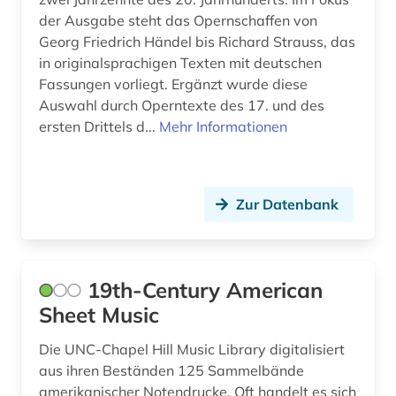
Tuerkei (1)
der Ausgabe steht das Opernschaffen von
biografin (1)
Georg Friedrich Händel bis Richard Strauss, das
USA (12)
in originalsprachigen Texten mit deutschen
biographie (16)
Fassungen vorliegt. Ergänzt wurde diese
biographien (1)
Auswahl durch Operntexte des 17. und des
ersten Drittels d...
Mehr Informationen
bittinger (1)
bohmen (1)
Zur Datenbank
botanik (1)
brahms (2)
brahms, johannes | komponist; pianist (2)
19th-Century American
Sheet Music
brahms-institut (2)
Die UNC-Chapel Hill Music Library digitalisiert
brief (7)
aus ihren Beständen 125 Sammelbände
briefsammlung (4)
amerikanischer Notendrucke. Oft handelt es sich