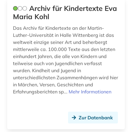
Archiv für Kindertexte Eva
geschichte 1914-1918 (1)
Maria Kohl
geschichte 1933-1945 (1)
Das Archiv für Kindertexte an der Martin-
geschichte 1945-2004 (1)
Luther-Universität in Halle Wittenberg ist das
weltweit einzige seiner Art und beherbergt
geschichte <1475-1700> (1)
mittlerweile ca. 100.000 Texte aus den letzten
geschichte <1700-1800> (1)
einhundert Jahren, die alle von Kindern und
teilweise auch von Jugendlichen verfasst
geschichte <1700-1824> (1)
wurden. Kindheit und Jugend in
unterschiedlichsten Zusammenhängen wird hier
geschichte <1701-1800> (1)
in Märchen, Versen, Geschichten und
Erfahrungsberichten sp...
Mehr Informationen
geschichte der naturwissenschaften (1)
geschichtswissenschaft (1)
geschlechterforschung (2)
Zur Datenbank
gesellschaft der musikfreunde in wien (1)