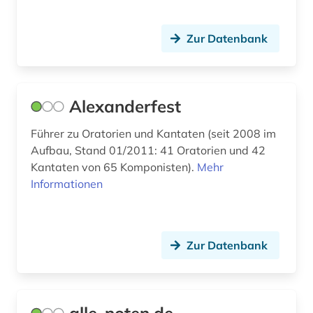
epistulae (1)
Zur Datenbank
ereignisdaten (1)
erstausgabe (1)
Alexanderfest
erster weltkrieg (1)
erzählung (1)
Führer zu Oratorien und Kantaten (seit 2008 im
Aufbau, Stand 01/2011: 41 Oratorien und 42
ethnomusik (4)
Kantaten von 65 Komponisten).
Mehr
Informationen
europa (2)
europäische geschichte (1)
Zur Datenbank
evangelisches gesangbuch (2)
evolutionary computation (1)
exil (1)