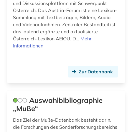
johann sebastian bach (2)
und Diskussionsplattform mit Schwerpunkt
Österreich. Das Austria-Forum ist eine Lexikon-
johannes (1)
Sammlung mit Textbeiträgen, Bildern, Audio-
und Videoaufnahmen. Zentraler Bestandteil ist
johannes brahms (1)
das laufend ergänzte und aktualisierte
jojk (1)
Österreich-Lexikon AEIOU. D...
Mehr
Informationen
jonson (1)
josephine (1)
Zur Datenbank
juden (1)
jugendkultur (2)
jüdische studien (1)
Auswahlbibliographie
„Muße“
kalifornien (1)
Das Ziel der Muße-Datenbank besteht darin,
kanada (1)
die Forschungen des Sonderforschungsbereichs