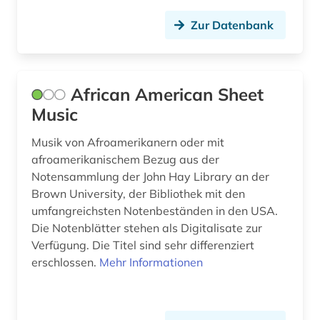
diskografie (2)
Zur Datenbank
diskographie (1)
disposition <orgel> (1)
dissertation (2)
African American Sheet
Music
doria pamphili (1)
Musik von Afroamerikanern oder mit
drama (3)
afroamerikanischem Bezug aus der
Notensammlung der John Hay Library an der
dresden (4)
Brown University, der Bibliothek mit den
drittes reich (3)
umfangreichsten Notenbeständen in den USA.
Die Notenblätter stehen als Digitalisate zur
dvd-video (1)
Verfügung. Die Titel sind sehr differenziert
erschlossen.
Mehr Informationen
dynastie (1)
dänemark (1)