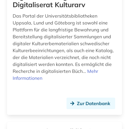
Digitaliserat Kulturarv
fotografie (3)
frankfurt (1)
Das Portal der Universitätsbibliotheken
Uppsala, Lund und Göteborg ist sowohl eine
frankreich (1)
Plattform für die langfristige Bewahrung und
Bereitstellung digitalisierter Sammlungen und
franz (2)
digitaler Kulturerbematerialien schwedischer
Kulturerbeeinrichtungen, als auch eine Katalog,
französisch (1)
der die Materialien verzeichnet, die noch nicht
frauenbefreiung (1)
digitalisiert werden konnten. Es ermöglicht die
Recherche in digitalisierten Büch...
Mehr
frauenforschung (2)
Informationen
frescobaldi (1)
fux (1)
Zur Datenbank
führer (2)
fürstenhaus (1)