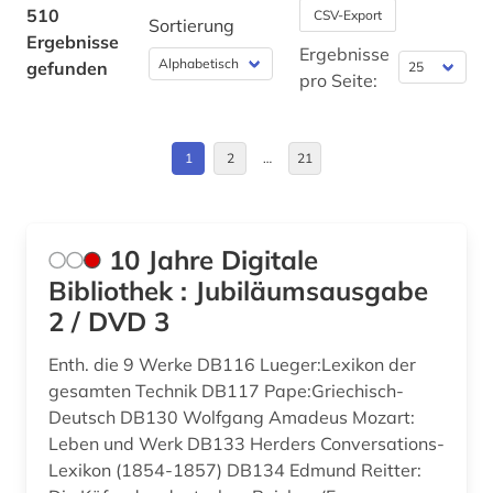
Italien (9)
510
CSV-Export
Sortierung
bargheer (1)
Ergebnisse
Jugoslawien (1)
Ergebnisse
gefunden
barock (2)
pro Seite:
Kanada (1)
basteln (1)
Kroatien (1)
1
2
…
21
bayerische staatsbibliothek (2)
Liechtenstein (1)
bayern (3)
Montenegro (1)
beethoven (2)
10 Jahre Digitale
Niederlande (1)
Bibliothek : Jubiläumsausgabe
behinderung (1)
2 / DVD 3
Norwegen (2)
ben (1)
Enth. die 9 Werke DB116 Lueger:Lexikon der
Oesterreich (11)
berlin (1)
gesamten Technik DB117 Pape:Griechisch-
Osmanisches Reich (1)
Deutsch DB130 Wolfgang Amadeus Mozart:
betriebswirtschaftslehre (1)
Leben und Werk DB133 Herders Conversations-
Ostasien (1)
Lexikon (1854-1857) DB134 Edmund Reitter:
bibel (1)