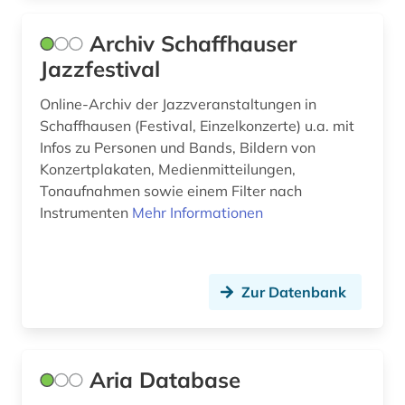
gesundheit &amp; ernährung (1)
Archiv Schaffhauser
girolamo (1)
Jazzfestival
gluck (1)
Online-Archiv der Jazzveranstaltungen in
Schaffhausen (Festival, Einzelkonzerte) u.a. mit
grafik (1)
Infos zu Personen und Bands, Bildern von
Konzertplakaten, Medienmitteilungen,
graphik (1)
Tonaufnahmen sowie einem Filter nach
graubünden (1)
Instrumenten
Mehr Informationen
gregorianischer gesang (2)
griechenland (1)
Zur Datenbank
großbritannien (6)
gruppenspiel (1)
Aria Database
gruß (1)