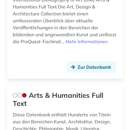
Humanities Full Text Die Art, Design &
indisches theater (1)
Architecture Collection bietet einen
umfassenden Überblick über aktuelle
instrument (1)
Veröffentlichungen in den Bereichen der
instrumentalmusiker (2)
bildenden und angewandten Kunst und umfasst
die ProQuest-Fachindi...
Mehr Informationen
instrumentalspiel (1)
international (1)
Zur Datenbank
internationale ferienkurse für neue musik (1)
irland / literatur / irisch (1)
Arts & Humanities Full
israel (1)
Text
italien (3)
Diese Datenbank enthält Hunderte von Titeln
italienisch (1)
aus den Bereichen Kunst, Architektur, Design,
Geschichte, Philosophie, Musik, Literatur,
japan (1)