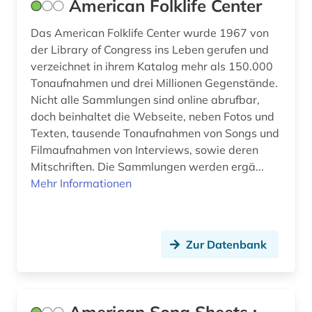
American Folklife Center
fürstlich waldecksche hofbibliothek (1)
Das American Folklife Center wurde 1967 von
galloromanistik (1)
der Library of Congress ins Leben gerufen und
verzeichnet in ihrem Katalog mehr als 150.000
gedenktag (1)
Tonaufnahmen und drei Millionen Gegenstände.
gedichte (1)
Nicht alle Sammlungen sind online abrufbar,
doch beinhaltet die Webseite, neben Fotos und
gegenkultur (1)
Texten, tausende Tonaufnahmen von Songs und
Filmaufnahmen von Interviews, sowie deren
gehörbildung (3)
Mitschriften. Die Sammlungen werden ergä...
geisteswissenschaften (16)
Mehr Informationen
geistliches lied (1)
gelehrter (1)
Zur Datenbank
geografie (2)
geologie (1)