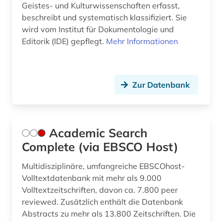
Geistes- und Kulturwissenschaften erfasst,
beschreibt und systematisch klassifiziert. Sie
chormusik (3)
wird vom Institut für Dokumentologie und
christoph willibald (1)
Editorik (IDE) gepflegt.
Mehr Informationen
clara (1)
cognitive neuroscience (1)
Zur Datenbank
compact-disc (1)
computermusik (1)
Academic Search
computerspiel (1)
Complete (via EBSCO Host)
conservatorium der musik (1)
Multidisziplinäre, umfangreiche EBSCOhost-
Volltextdatenbank mit mehr als 9.000
coverversion (1)
Volltextzeitschriften, davon ca. 7.800 peer
reviewed. Zusätzlich enthält die Datenbank
darstellende kunst (2)
Abstracts zu mehr als 13.800 Zeitschriften. Die
darwin, charles | naturwissenschaftler;