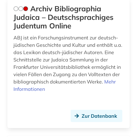
geschichte 1490-1960 (1)
Archiv Bibliographia
Judaica – Deutschsprachiges
geschichte 1535-1820 (1)
Judentum Online
geschichte 1600-1995 (1)
ABJ ist ein Forschungsinstrument zur deutsch-
geschichte 1650-1750 (1)
jüdischen Geschichte und Kultur und enthält u.a.
das Lexikon deutsch-jüdischer Autoren. Eine
geschichte 1650-1800 (1)
Schnittstelle zur Judaica Sammlung in der
Frankfurter Universitätsbibliothek ermöglicht in
geschichte 1685-1896 (1)
vielen Fällen den Zugang zu den Volltexten der
bibliographisch dokumentierten Werke.
geschichte 1690-1783 (1)
Mehr
Informationen
geschichte 1765-1900 (1)
geschichte 1790-1920 (1)
Zur Datenbank
geschichte 1850-1920 (1)
geschichte 1900- (1)