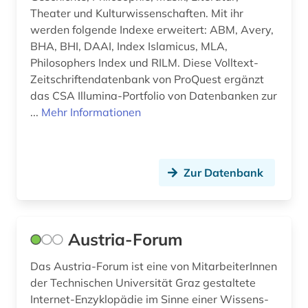
Theater und Kulturwissenschaften. Mit ihr
jazz (16)
werden folgende Indexe erweitert: ABM, Avery,
BHA, BHI, DAAI, Index Islamicus, MLA,
jazz-festival (2)
Philosophers Index und RILM. Diese Volltext-
Zeitschriftendatenbank von ProQuest ergänzt
jazzband (1)
das CSA Illumina-Portfolio von Datenbanken zur
jazzmusiker (1)
...
Mehr Informationen
johann adolf (1)
johann adolph (1)
Zur Datenbank
johann christian (2)
johann christoph friedrich (2)
Austria-Forum
johann joseph (1)
Das Austria-Forum ist eine von MitarbeiterInnen
johann sebastian (4)
der Technischen Universität Graz gestaltete
Internet-Enzyklopädie im Sinne einer Wissens-