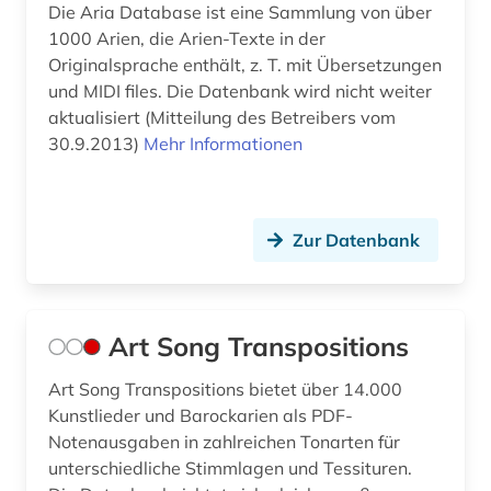
Die Aria Database ist eine Sammlung von über
hampartsoum (1)
1000 Arien, die Arien-Texte in der
Originalsprache enthält, z. T. mit Übersetzungen
handbuch (2)
und MIDI files. Die Datenbank wird nicht weiter
aktualisiert (Mitteilung des Betreibers vom
handschrift (1)
30.9.2013)
Mehr Informationen
harmonie (musik) (1)
harmonielehre (1)
Zur Datenbank
harmonik (1)
hasse (1)
Art Song Transpositions
heinrich (2)
Art Song Transpositions bietet über 14.000
hessisches staatsarchiv marburg (1)
Kunstlieder und Barockarien als PDF-
hispanistik (1)
Notenausgaben in zahlreichen Tonarten für
unterschiedliche Stimmlagen und Tessituren.
hochschulschrift (1)