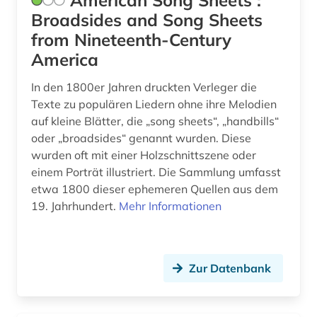
American Song Sheets :
georg friedrich (1)
Broadsides and Song Sheets
from Nineteenth-Century
georg philipp (1)
America
germanistik (1)
In den 1800er Jahren druckten Verleger die
gesamtausgabe (8)
Texte zu populären Liedern ohne ihre Melodien
auf kleine Blätter, die „song sheets“, „handbills“
gesangbuch (1)
oder „broadsides“ genannt wurden. Diese
wurden oft mit einer Holzschnittszene oder
gesangstechnik (1)
einem Porträt illustriert. Die Sammlung umfasst
gesangunterricht (1)
etwa 1800 dieser ephemeren Quellen aus dem
19. Jahrhundert.
Mehr Informationen
geschichte (29)
geschichte 1000-1500 (1)
Zur Datenbank
geschichte 1450-1800 (1)
geschichte 1488-1630 (1)