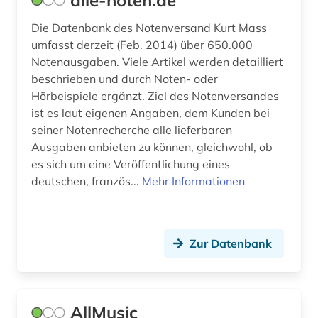
alle-noten.de
fachdidaktik (1)
Die Datenbank des Notenversand Kurt Mass
umfasst derzeit (Feb. 2014) über 650.000
fachinformationsdienst (1)
Notenausgaben. Viele Artikel werden detailliert
beschrieben und durch Noten- oder
familie (3)
Hörbeispiele ergänzt. Ziel des Notenversandes
fanzine (1)
ist es laut eigenen Angaben, dem Kunden bei
seiner Notenrecherche alle lieferbaren
fernsehen (1)
Ausgaben anbieten zu können, gleichwohl, ob
es sich um eine Veröffentlichung eines
fernsehprogramm (1)
deutschen, französ...
Mehr Informationen
ferruccio busoni (1)
fid musikwissenschaft (13)
Zur Datenbank
fid musikwissenschaft (1)
film (12)
AllMusic
filmgeschichte (1)