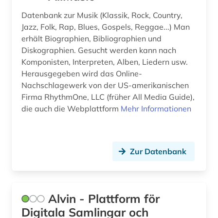
Datenbank zur Musik (Klassik, Rock, Country,
filmkunst (1)
Jazz, Folk, Rap, Blues, Gospels, Reggae...) Man
filmografie (1)
erhält Biographien, Bibliographien und
Diskographien. Gesucht werden kann nach
filmwissenschaft (1)
Komponisten, Interpreten, Alben, Liedern usw.
Herausgegeben wird das Online-
finanzwissenschaft (1)
Nachschlagewerk von der US-amerikanischen
finnland (1)
Firma RhythmOne, LLC (früher All Media Guide),
die auch die Webplattform
Mehr Informationen
finnlandschwedisch (1)
flugblattlied (1)
Zur Datenbank
flötenmusik (1)
forschung (2)
forschungs- und gedenkstätte heinrich-
Alvin - Plattform för
schütz-haus (köstritz) (1)
Digitala Samlingar och