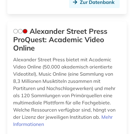
dänisch (1)
Zur Datenbank
edition (6)
elektroakustische musik (1)
Alexander Street Press
ProQuest: Academic Video
elektronische bibliothek (2)
Online
elektronische zeitschrift (6)
Alexander Street Press bietet mit Academic
elektronische zeitschrift zeitschriftenaufsatz
Video Online (50.000 akademisch orientierte
(1)
Videotitel), Music Online (eine Sammlung von
elektronisches buch (21)
8,3 Millionen Musiktiteln zusammen mit
Partituren und Nachschlagewerken) und mehr
england (2)
als 120 Sammlungen von Primärquellen eine
multimediale Plattform für alle Fachgebiete.
englisch (5)
Welche Ressourcen verfügbar sind, hängt von
der Lizenz der jeweiligen Institution ab.
Mehr
enzyklopädie (5)
Informationen
ephemera (1)