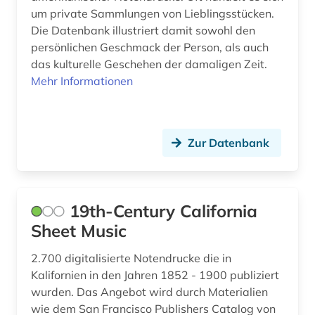
um private Sammlungen von Lieblingsstücken.
british academy (1)
Die Datenbank illustriert damit sowohl den
persönlichen Geschmack der Person, als auch
british library (1)
das kulturelle Geschehen der damaligen Zeit.
Mehr Informationen
bruckner (1)
bäumker (1)
böhmen (1)
Zur Datenbank
bühnenkünstler (1)
bühnenmusik (1)
19th-Century California
bühnentechnik (1)
Sheet Music
bündnerromanisch (1)
2.700 digitalisierte Notendrucke die in
Kalifornien in den Jahren 1852 - 1900 publiziert
bürgerrechtsbewegung (1)
wurden. Das Angebot wird durch Materialien
wie dem San Francisco Publishers Catalog von
carl (1)