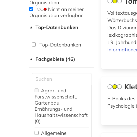
Tom
Organisation
Nicht an meiner
Volltextausg
Organisation verfügbar
Wörterbuchs 
Top-Datenbanken
Das Dizionari
▲
lexikographi
19. Jahrhunde
Top-Datenbanken
Informatione
Fachgebiete (46)
▲
Kle
Agrar- und
Forstwissenschaft,
E-Books des V
Gartenbau,
Psychologie 
Ernährungs- und
Haushaltswissenschaft
(0)
Allgemeine