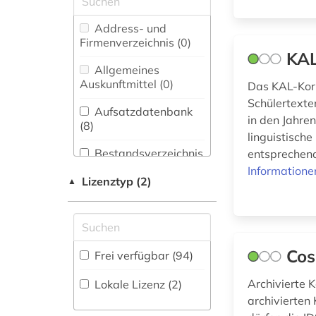
amtliche publikation
Biologie,
Address- und
(1)
Biotechnologie (0)
Firmenverzeichnis (0
)
KAL
anglistik (2)
Buch- und
Allgemeines
Bibliothekswesen,
Auskunftmittel (0
)
Das KAL-Korpu
anglonormannisch
Informationswissenschaft
(1)
Schülertexte
(1)
Aufsatzdatenbank
in den Jahre
(8
)
balkanromanistik (6)
Chemie und
linguistisch
Pharmazie (0)
Bestandsverzeichnis
entsprechen
baskenland (1)
(4
)
Informatione
Elektrotechnik,
Lizenztyp (2)
▲
bedrohte sprache (1)
Elektronik,
Biographische
Nachrichtentechnik (0)
Datenbank (0
)
bern (1)
Energietechnik (0)
bibliografie (8)
Buchhandelsverzeichnis
Cos
Frei verfügbar (94)
Ethnologie (2)
(0
)
bibliografin (1)
Archivierte K
Lokale Lizenz (2)
Disziplinäre
Geographie (1)
archivierten 
bibliographie (4)
Forschungsdatenrepositorien