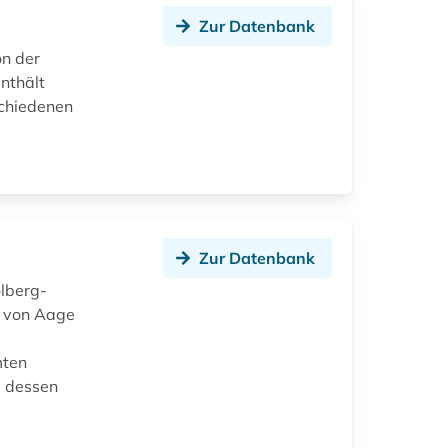
Zur Datenbank
on der
nthält
schiedenen
Zur Datenbank
olberg-
t von Aage
mten
, dessen