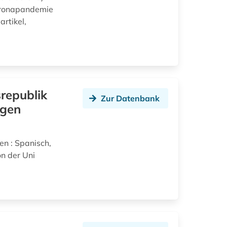
Coronapandemie
artikel,
srepublik
Zur Datenbank
igen
en : Spanisch,
on der Uni