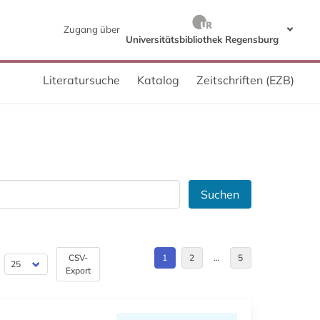
Zugang über
Universitätsbibliothek Regensburg
Literatursuche
Katalog
Zeitschriften (EZB)
Suchen
CSV-
1
2
…
5
Export