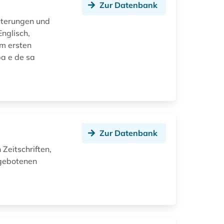
Zur Datenbank
äuterungen und
Englisch,
em ersten
ba e de sa
Zur Datenbank
Zeitschriften,
ngebotenen