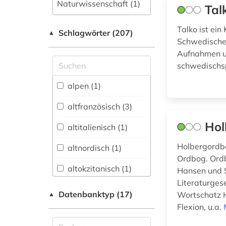
Naturwissenschaft (1)
Tal
Allgemeine und
Talko ist ei
Schlagwörter (207)
fachübergreifende
▲
Schwedischen
Datenbanken (14)
Aufnahmen u
Allgemeine und
schwedischs
vergleichende Sprach-
und
alpen (1)
Literaturwissenschaft.
Indogermanistik.
altfranzösisch (3)
Außereuropäische
Sprachen und
Hol
altitalienisch (1)
Literaturen (46)
Holbergordbo
altnordisch (1)
Anglistik.
Ordbog. Ordb
Amerikanistik (11)
altokzitanisch (1)
Hansen und 
Literaturges
Archäologie (1)
altschwedisch (1)
Datenbanktyp (17)
Wortschatz H
▲
Architektur,
Flexion, u.a.
amerikanisches
Bauingenieur- und
englisch (1)
Vermessungswesen (0)