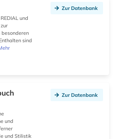
Zur Datenbank
n REDIAL und
 zur
n besonderen
Enthalten sind
Mehr
buch
Zur Datenbank
he
he und
ferner
 und Stilistik