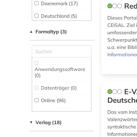
frankokanadisch (1)
Soziologie (2)
Daenemark (17)
Red
frankophonie (1)
Sport (0)
Deutschland (5)
Dieses Porta
CEISAL. Ziel
frankreich (6)
Technik (1)
Europa (2)
Formaltyp (3)
▲
umfassenden 
französisch (10)
Theologie und
Schwerpunkt 
Finnland (1)
Religionswissenschaften
u.a. eine Bib
färöisch (3)
(1)
Frankreich (13)
Informatione
galicien (1)
UBR Zeitungen (0)
Großbritannien (1)
Anwendungssoftware
(0
)
galloromanisch (1)
Island (3)
Werkstoffwissenschaften
und Fertigungstechnik (0)
Datenträger (0
)
galloromanistik (30)
E-V
Italien (10)
Deutsch
Online (96
)
Kanada (2)
Wirtschaftswissenschaften
geisteswissenschaften
(0)
Das vom Inst
(4)
Mittelamerika (3)
Valenzwörter
Verlag (18)
▼
syntaktische
Nordamerika (1)
Wissenschaftskunde,
gelehrtenkorrespondenz
Informationen
Forschung, Hochschul-,
(1)