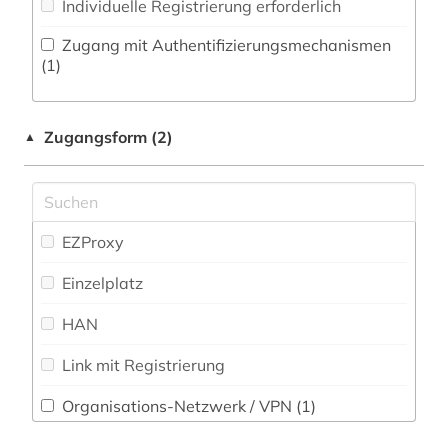
Individuelle Registrierung erforderlich
Osteuropa-Studien (0)
Zugang mit Authentifizierungsmechanismen
Pädagogik (0)
(1)
Philosophie (0)
Zugangsform (2)
▲
Physik (0)
Politologie (0)
Psychologie (0)
EZProxy
Rechtswissenschaft (0)
Einzelplatz
Romanistik (0)
HAN
Slavistik (0)
Link mit Registrierung
Soziologie (0)
Organisations-Netzwerk / VPN (1)
Sport (0)
Shibboleth (1)