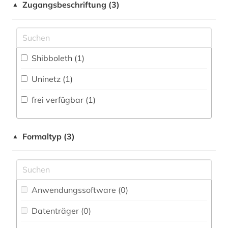
Zugangsbeschriftung (3)
▲
Technik (0)
Zugriff vor Ort
Theologie und Religionswissenschaften (0)
UBR Zeitungen (0)
Shibboleth (1)
Werkstoffwissenschaften und
Uninetz (1)
Fertigungstechnik (0)
frei verfügbar (1)
Wirtschaftswissenschaften (0)
Wissenschaftskunde, Forschung, Hochschul-,
Museumswesen (0)
Formaltyp (3)
▲
Anwendungssoftware (0
)
Datenträger (0
)