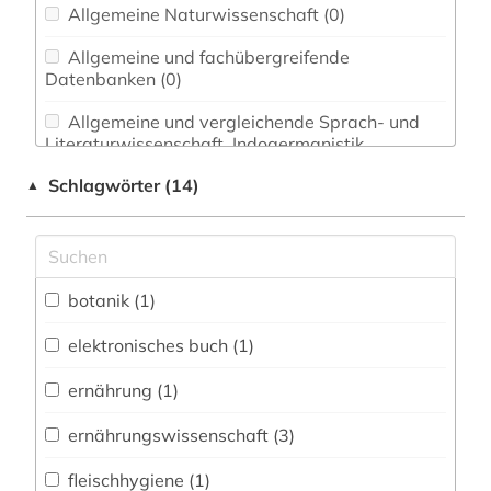
Allgemeine Naturwissenschaft (0)
Allgemeine und fachübergreifende
Datenbanken (0)
Allgemeine und vergleichende Sprach- und
Literaturwissenschaft. Indogermanistik.
Außereuropäische Sprachen und Literaturen (0)
Schlagwörter (14)
▲
Anglistik. Amerikanistik (0)
Archäologie (0)
Architektur, Bauingenieur- und
botanik (1)
Vermessungswesen (0)
elektronisches buch (1)
Biologie, Biotechnologie (5)
ernährung (1)
Buch- und Bibliothekswesen,
Informationswissenschaft (0)
ernährungswissenschaft (3)
Chemie und Pharmazie (0)
fleischhygiene (1)