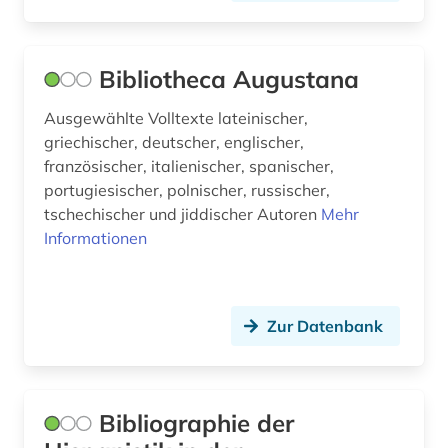
mittelalter (1)
Bibliotheca Augustana
mittelamerika (1)
museum (1)
Ausgewählte Volltexte lateinischer,
griechischer, deutscher, englischer,
märchen (1)
französischer, italienischer, spanischer,
portugiesischer, polnischer, russischer,
nachschlagewerk (2)
tschechischer und jiddischer Autoren
Mehr
Informationen
nationalbibliografie (1)
naturwissenschaft und technik
&lt;unterrichtsfach&gt; (1)
Zur Datenbank
online-ressource (1)
oper (1)
Bibliographie der
orthographie (1)