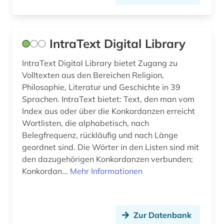
lexikon (3)
librettist (1)
IntraText Digital Library
linguistik (6)
IntraText Digital Library bietet Zugang zu
Volltexten aus den Bereichen Religion,
literatur (4)
Philosophie, Literatur und Geschichte in 39
literaturwissenschaft (36)
Sprachen. IntraText bietet: Text, den man vom
Index aus oder über die Konkordanzen erreicht
lusitanistik (27)
Wortlisten, die alphabetisch, nach
Belegfrequenz, rückläufig und nach Länge
madrid (1)
geordnet sind. Die Wörter in den Listen sind mit
medienwissenschaft (20)
den dazugehörigen Konkordanzen verbunden;
Konkordan...
Mehr Informationen
medizin (1)
mehrsprachig (1)
Zur Datenbank
mexiko (4)