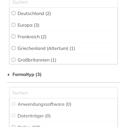
geschichte der romanistik (1)
Deutschland (2)
grammatik (1)
Europa (3)
griechisch (1)
Frankreich (2)
hispanistik (69)
Griechenland (Altertum) (1)
hispanos (1)
Großbritannien (1)
hochschulschrift (1)
Italien (3)
Formaltyp (3)
▲
iberische halbinsel (1)
Mittelamerika (12)
iberoromanisch (1)
Nordamerika (1)
iberoromanistik (55)
Anwendungssoftware (0
)
Oesterreich (1)
informationswissenschaft (1)
Datenträger (0
)
Portugal (7)
internetportal (1)