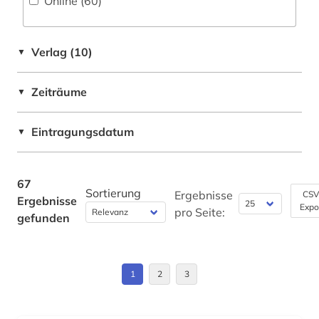
Online (60
)
Roemisches Reich (1)
italia (1)
Russland, Sowjetunion (1)
italianistik (17)
Verlag (10)
▼
Schweden (1)
italienisch (3)
Zeiträume
▼
Schweiz (1)
jiddisch (1)
Spanien (30)
Eintragungsdatum
▼
karibik (3)
Suedamerika (17)
karte (1)
67
katalanien (1)
Sortierung
Ergebnisse
CSV
Ergebnisse
Expo
pro Seite:
gefunden
katalanisch (1)
katalanistik (1)
1
2
3
katalonien (1)
klassische philologie (1)