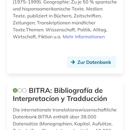
zeitschrift (3)
(1975-1999). Geographie: Zu je 50 % spanische
und hispanoamerikanische Texte. Medien:
zeitschriften (1)
Texte, publiziert in Büchern, Zeitschriften,
Zeitungen; Transkriptionen mündlicher
zeitung (5)
Texte.Themen: Wissenschaft, Politik, Alltag,
übersetzung (1)
Wirtschaft, Fiktion u.a.
Mehr Informationen
übersetzungswissenschaft (2)
Zur Datenbank
BITRA: Bibliografía de
Interpretacíon y Tradducción
Die internationale translationswissenschaftliche
Datenbank BITRA enthält über 38.000
Datensätze (Monographien, Kapitel, Aufsätze,