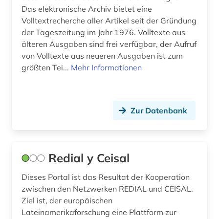
Das elektronische Archiv bietet eine
sozialwissenschaften (1)
Volltextrecherche aller Artikel seit der Gründung
soziologie (1)
der Tageszeitung im Jahr 1976. Volltexte aus
älteren Ausgaben sind frei verfügbar, der Aufruf
spanien (21)
von Volltexte aus neueren Ausgaben ist zum
größten Tei...
Mehr Informationen
spanisch (11)
spanische literatur (1)
sprachenlernen (1)
Zur Datenbank
sprachpraxis (11)
sprachunterricht (1)
Redial y Ceisal
sprachwissenschaft (25)
Dieses Portal ist das Resultat der Kooperation
zwischen den Netzwerken REDIAL und CEISAL.
stilistik (1)
Ziel ist, der europäischen
tageszeitung (1)
Lateinamerikaforschung eine Plattform zur