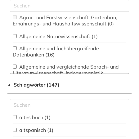
Agrar- und Forstwissenschaft, Gartenbau,
Ernährungs- und Haushaltswissenschaft (0)
Allgemeine Naturwissenschaft (1)
Allgemeine und fachübergreifende
Datenbanken (16)
Allgemeine und vergleichende Sprach- und
Literaturwissenschaft. Indogermanistik.
Außereuropäische Sprachen und Literaturen (12)
Schlagwörter (147)
▲
Anglistik. Amerikanistik (11)
Archäologie (0)
Architektur, Bauingenieur- und
altes buch (1)
Vermessungswesen (0)
altspanisch (1)
Biologie, Biotechnologie (0)