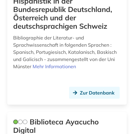
Hispanistik in der
papiamento (1)
Bundesrepublik Deutschland,
Österreich und der
personenlexikon (1)
deutschsprachigen Schweiz
phonologie (1)
Bibliographie der Literatur- und
polnisch (1)
Sprachwissenschaft in folgenden Sprachen :
Spanisch, Portugiesisch, Katalanisch, Baskisch
portugal (6)
und Galicisch - zusammengestellt von der Uni
portugiesisch (2)
Münster
Mehr Informationen
quelle (4)
redewendung (1)
Zur Datenbank
rezension (1)
romanische philologie (2)
Biblioteca Ayacucho
romanische sprachen und literaturen (1)
Digital