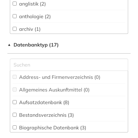
anglistik (2)
Buch- und Bibliothekswesen,
Informationswissenschaft (1)
anthologie (2)
Chemie und Pharmazie (0)
archiv (1)
Elektrotechnik, Elektronik, Nachrichtentechnik
artusepik (2)
Datenbanktyp (17)
▲
(0)
aruba (1)
Energietechnik (0)
balkanromanistik (11)
Ethnologie (4)
Address- und Firmenverzeichnis (0
)
baskenland (1)
Geographie (3)
Allgemeines Auskunftmittel (0
)
bibiografie 1472-1700 (1)
Geowissenschaften (0)
Aufsatzdatenbank (8
)
bibliografie (5)
Germanistik. Niederlandistik. Skandinavistik
(11)
Bestandsverzeichnis (3
)
bibliografin (1)
Geschichte (8)
Biographische Datenbank (3
)
bibliographie (5)