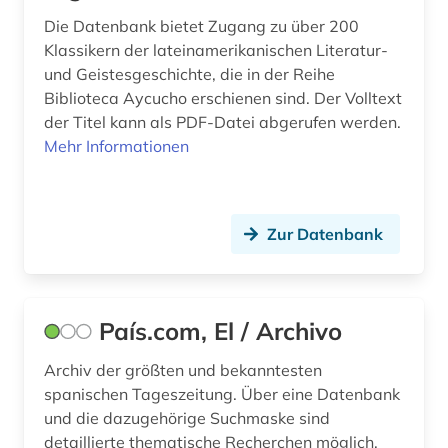
romanist (1)
Die Datenbank bietet Zugang zu über 200
Klassikern der lateinamerikanischen Literatur-
romanistik (6)
und Geistesgeschichte, die in der Reihe
Biblioteca Aycucho erschienen sind. Der Volltext
romanistin (1)
der Titel kann als PDF-Datei abgerufen werden.
russisch (1)
Mehr Informationen
sachtext (1)
sage (1)
Zur Datenbank
schriftsteller (3)
shakespeare (1)
País.com, El / Archivo
siglo de oro (2)
Archiv der größten und bekanntesten
skandinavistik (1)
spanischen Tageszeitung. Über eine Datenbank
und die dazugehörige Suchmaske sind
slavistik (2)
detaillierte thematische Recherchen möglich.