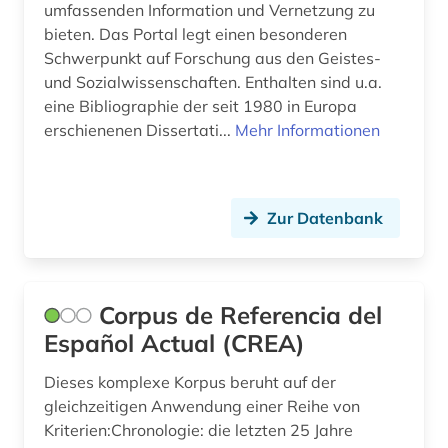
umfassenden Information und Vernetzung zu
textsammlung (1)
bieten. Das Portal legt einen besonderen
Schwerpunkt auf Forschung aus den Geistes-
theaterwissenschaft (2)
und Sozialwissenschaften. Enthalten sind u.a.
tonträger (1)
eine Bibliographie der seit 1980 in Europa
erschienenen Dissertati...
Mehr Informationen
translationswissenschaft (1)
tschechisch (1)
Zur Datenbank
vega, lope de | schriftsteller; dramatiker;
librettist; dramatiker (1)
volksmusik (1)
Corpus de Referencia del
volltext-datenbank (1)
Español Actual (CREA)
wörterbuch (12)
Dieses komplexe Korpus beruht auf der
gleichzeitigen Anwendung einer Reihe von
zarzuela (1)
Kriterien:Chronologie: die letzten 25 Jahre