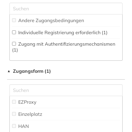
Militärwissenschaft (0)
dissertation (1)
Zeitungs-, Zeitschriftenbibliographie (3
)
Musikwissenschaft (1)
dolmetschen (1)
Andere Zugangsbedingungen
Natur- und Umweltschutz (0)
drama (3)
Individuelle Registrierung erforderlich (1)
Osteuropa-Studien (0)
druckwerk (1)
Zugang mit Authentifizierungsmechanismen
Pädagogik (0)
(1)
elektronische bibliothek (2)
Philosophie (1)
elektronische ressource (1)
Zugangsform (1)
▲
Physik (0)
elektronische zeitschrift (2)
Politologie (3)
elektronisches buch (5)
Psychologie (0)
elektronisches publizieren (1)
EZProxy
Rechtswissenschaft (0)
englisch (2)
Einzelplatz
Romanistik (59)
europa (1)
HAN