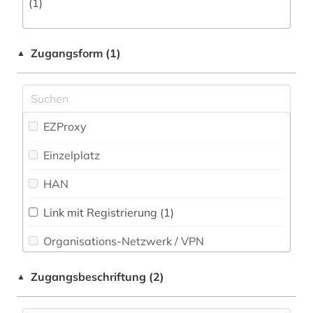
(1)
Osteuropa-Studien (0)
Pädagogik (0)
Zugangsform (1)
▲
Philosophie (0)
Physik (0)
EZProxy
Politologie (0)
Einzelplatz
Psychologie (0)
HAN
Rechtswissenschaft (0)
Link mit Registrierung (1)
Romanistik (0)
Organisations-Netzwerk / VPN
Slavistik (0)
Shibboleth
Soziologie (0)
Zugangsbeschriftung (2)
▲
Zugriff vor Ort
Sport (0)