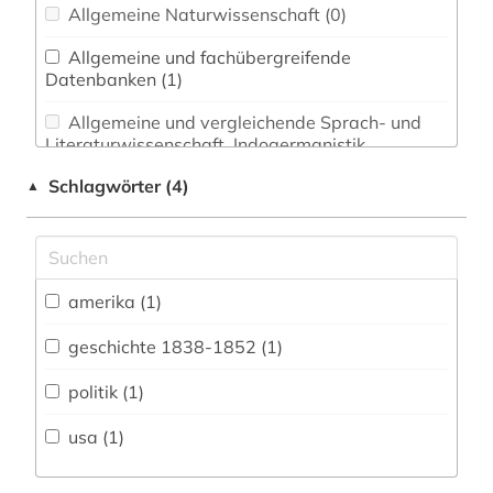
Allgemeine Naturwissenschaft (0)
Allgemeine und fachübergreifende
Datenbanken (1)
Allgemeine und vergleichende Sprach- und
Literaturwissenschaft. Indogermanistik.
Außereuropäische Sprachen und Literaturen (0)
Schlagwörter (4)
▲
Anglistik. Amerikanistik (1)
Archäologie (0)
Architektur, Bauingenieur- und
amerika (1)
Vermessungswesen (0)
geschichte 1838-1852 (1)
Biologie, Biotechnologie (0)
politik (1)
Buch- und Bibliothekswesen,
Informationswissenschaft (0)
usa (1)
Chemie und Pharmazie (0)