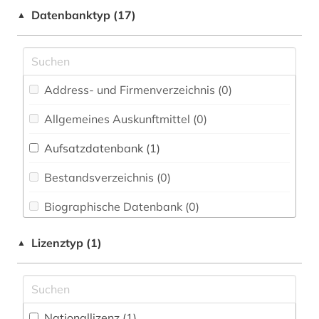
Datenbanktyp (17)
▲
Elektrotechnik, Elektronik, Nachrichtentechnik
(0)
Energietechnik (0)
Ethnologie (0)
Address- und Firmenverzeichnis (0
)
Geographie (0)
Allgemeines Auskunftmittel (0
)
Aufsatzdatenbank (1
Geowissenschaften (0)
)
Germanistik. Niederlandistik. Skandinavistik
Bestandsverzeichnis (0
)
(0)
Biographische Datenbank (0
)
Geschichte (1)
Buchhandelsverzeichnis (0
)
Lizenztyp (1)
▲
Geschichte der Pädagogik und des
Bildungswesens (0)
Disziplinäre Forschungsdatenrepositorien (0
)
Gesundheitswissenschaften (0)
Disziplinäre Repositorien (0
)
Nationallizenz (1)