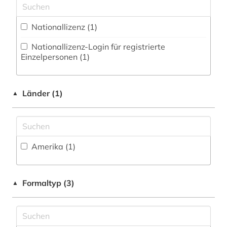
Technik (0)
Nationallizenz (1)
Theologie und Religionswissenschaften (0)
Nationallizenz-Login für registrierte
UBR Zeitungen (0)
Einzelpersonen (1)
Werkstoffwissenschaften und
Fertigungstechnik (0)
Länder (1)
▲
Wirtschaftswissenschaften (0)
Wissenschaftskunde, Forschung, Hochschul-,
Museumswesen (0)
Amerika (1)
Formaltyp (3)
▲