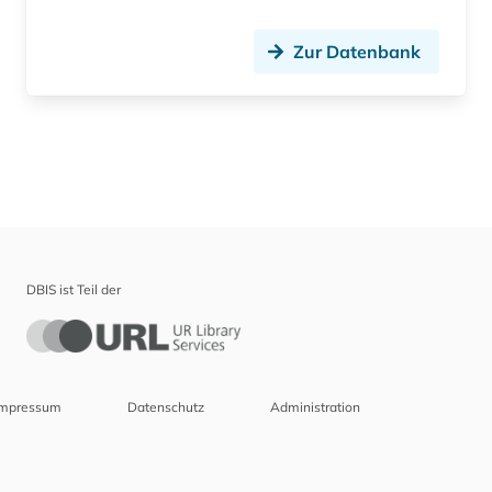
Zur Datenbank
DBIS ist Teil der
Impressum
Datenschutz
Administration